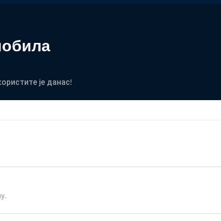
мобила
користите је данас!
у.