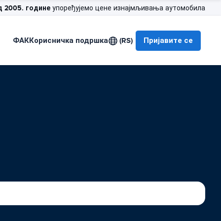
д 2005. године
упоређујемо цене изнајмљивања аутомобила
ФАК
Корисничка подршка
(RS)
Пријавите се