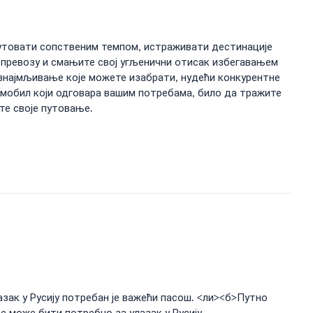
путовати сопственим темпом, истраживати дестинације
 превозу и смањите свој угљенични отисак избегавањем
изнајмљивање које можете изабрати, нудећи конкурентне
омобил који одговара вашим потребама, било да тражите
те своје путовање.
лазак у Русију потребан је важећи пасош. <ли><б>Путно