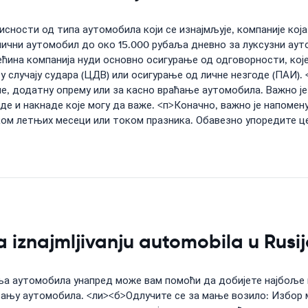
исности од типа аутомобила који се изнајмљује, компаније кој
мични аутомобил до око 15.000 рубаља дневно за луксузни ау
Већина компанија нуди основно осигурање од одговорности, кој
у случају судара (ЦДВ) или осигурање од личне незгоде (ПАИ)
е, додатну опрему или за касно враћање аутомобила. Важно је
де и накнаде које могу да важе. <п>Коначно, важно је напоме
ом летњих месеци или током празника. Обавезно упоредите цен
iznajmljivanju automobila u Rusi
ња аутомобила унапред може вам помоћи да добијете најбоље 
ању аутомобила. <ли><б>Одлучите се за мање возило: Избор 