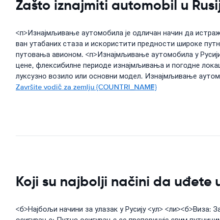
Zašto iznajmiti automobil u Rusi
<п>Изнајмљивање аутомобила је одличан начин да истраж
ван утабаних стаза и искористити предности широке путн
путовања авионом. <п>Изнајмљивање аутомобила у Русији 
цене, флексибилне периоде изнајмљивања и погодне локац
луксузно возило или основни модел. Изнајмљивање аутомоб
Završite vodič za zemlju {COUNTRI_NAME}
Koji su najbolji načini da uđete 
<б>Најбољи начини за улазак у Русију <ул> <ли><б>Виза: З