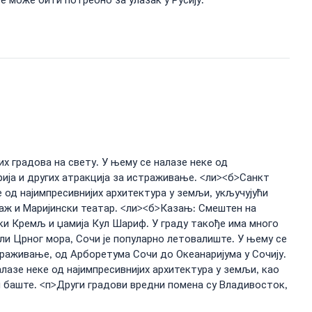
 може бити потребно за улазак у Русију.
их градова на свету. У њему се налазе неке од
рија и других атракција за истраживање. <ли><б>Санкт
е од најимпресивнијих архитектура у земљи, укључујући
таж и Маријински театар. <ли><б>Казањ: Смештен на
ски Кремљ и џамија Кул Шариф. У граду такође има много
ли Црног мора, Сочи је популарно летовалиште. У њему се
раживање, од Арборетума Сочи до Океанаријума у ​​Сочију.
алазе неке од најимпресивнијих архитектура у земљи, као
 и баште. <п>Други градови вредни помена су Владивосток,