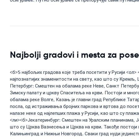
осигурање: Путно осигурање се препоручује свим путницим
Najbolji gradovi i mesta za pose
<б>5 најбољих градова које треба посетити у Русији <ол> 
најпознатијих знаменитости на свету, као што су Кремљ, 
Петербург: Смештен на обалама реке Неве, Санкт Петербург
Зимску палату и цркву Спаситеља на крви. Постоји и мног
обалама реке Волге, Казањ је главни град Републике Тата
посла, од истраживања бројних паркова и вртова до посет
налазе неке од најлепших плажа у Русији, као што су плаж
<ли><б>Јекатеринбург: Смештен на Уралским планинама, Јек
што су Црква Вазнесења и Црква на крви. Такође постоји 
Калињинград и Нижњи Новгород. Сваки град нуди јединств