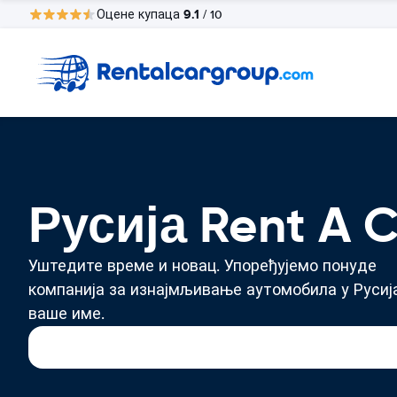
9.1
Оцене купаца
/ 10
Русија Rent A 
Уштедите време и новац. Упоређујемо понуде
компанија за изнајмљивање аутомобила у Русиј
ваше име.