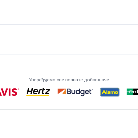
Упоређујемо све познате добављаче