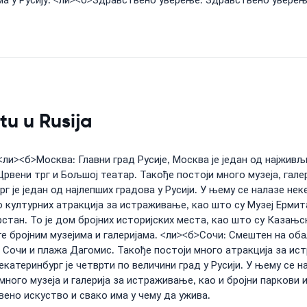
а у Русију. <ли><б>Здравствено уверење: Здравствено уверење
tu u Rusija
<ли><б>Москва: Главни град Русије, Москва је један од најживљ
Црвени трг и Бољшој театар. Такође постоји много музеја, гале
 је један од најлепших градова у Русији. У њему се налазе нек
о културних атракција за истраживање, као што су Музеј Ерми
рстан. То је дом бројних историјских места, као што су Казањ
е бројним музејима и галеријама. <ли><б>Сочи: Смештен на оба
а Сочи и плажа Дагомис. Такође постоји много атракција за ист
атеринбург је четврти по величини град у Русији. У њему се н
много музеја и галерија за истраживање, као и бројни паркови
ено искуство и свако има у чему да ужива.