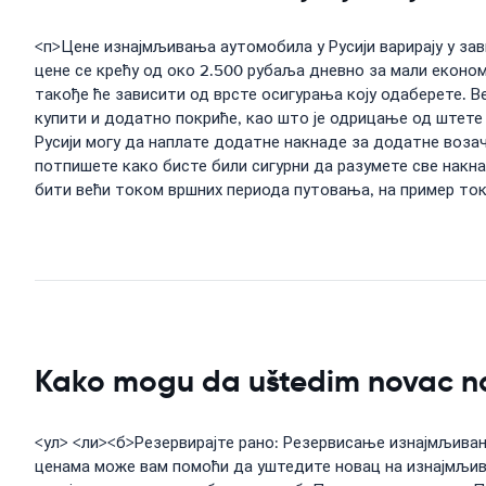
<п>Цене изнајмљивања аутомобила у Русији варирају у зав
цене се крећу од око 2.500 рубаља дневно за мали еконо
такође ће зависити од врсте осигурања коју одаберете. 
купити и додатно покриће, као што је одрицање од штете 
Русији могу да наплате додатне накнаде за додатне возач
потпишете како бисте били сигурни да разумете све накна
бити већи током вршних периода путовања, на пример ток
Kako mogu da uštedim novac na 
<ул> <ли><б>Резервирајте рано: Резервисање изнајмљива
ценама може вам помоћи да уштедите новац на изнајмљив