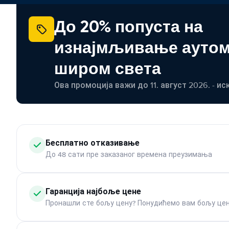
До 20% попуста на
изнајмљивање ауто
широм света
Ова промоција важи до 11. август 2026. - ис
Бесплатно отказивање
До 48 сати пре заказаног времена преузимања
Гаранција најбоље цене
Пронашли сте бољу цену? Понудићемо вам бољу цен