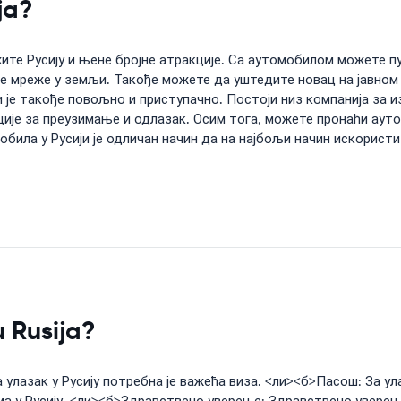
ja?
ите Русију и њене бројне атракције. Са аутомобилом можете 
е мреже у земљи. Такође можете да уштедите новац на јавном
је такође повољно и приступачно. Постоји низ компанија за 
ије за преузимање и одлазак. Осим тога, можете пронаћи аут
ила у Русији је одличан начин да на најбољи начин искористи
u Rusija?
а улазак у Русију потребна је важећа виза. <ли><б>Пасош: За у