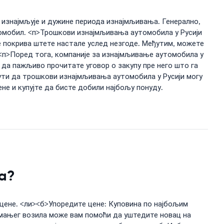
а изнајмљује и дужине периода изнајмљивања. Генерално,
томобил. <п>Трошкови изнајмљивања аутомобила у Русији
е покрива штете настале услед незгоде. Међутим, можете
. <п>Поред тога, компаније за изнајмљивање аутомобила у
 да пажљиво прочитате уговор о закупу пре него што га
нути да трошкови изнајмљивања аутомобила у Русији могу
е и купујте да бисте добили најбољу понуду.
ja?
цене. <ли><б>Упоредите цене: Куповина по најбољим
мањег возила може вам помоћи да уштедите новац на