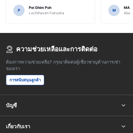
Pei Ghim Poh
MAI
P
M
Luchthaven Fukuoka
Abu D
ความช่วยเหลือและการติดต่อ
ต้องการความช่วยเหลือ? กรุณาติดต่อผู้เชี่ยวชาญด้านการเช่า
ของเรา
การสนับสนุนลูกค้า
บัญชี
เกี่ยวกับเรา