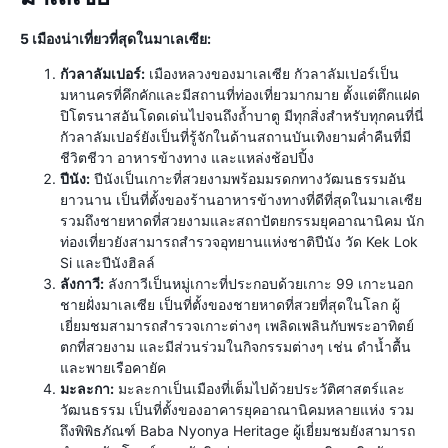
5 เมืองน่าเที่ยวที่สุดในมาเลเซีย:
กัวลาลัมเปอร์:
เมืองหลวงของมาเลเซีย กัวลาลัมเปอร์เป็น
มหานครที่คึกคักและมีสถานที่ท่องเที่ยวมากมาย ตั้งแต่ตึกแฝด
ปิโตรนาสอันโดดเด่นไปจนถึงถ้ำบาตู มีทุกสิ่งสำหรับทุกคนที่นี่
กัวลาลัมเปอร์ยังเป็นที่รู้จักในด้านสถานบันเทิงยามค่ำคืนที่มี
ชีวิตชีวา อาหารข้างทาง และแหล่งช้อปปิ้ง
ปีนัง:
ปีนังเป็นเกาะที่สวยงามพร้อมมรดกทางวัฒนธรรมอัน
ยาวนาน เป็นที่ตั้งของร้านอาหารข้างทางที่ดีที่สุดในมาเลเซีย
รวมถึงชายหาดที่สวยงามและสถาปัตยกรรมยุคอาณานิคม นัก
ท่องเที่ยวยังสามารถสำรวจอุทยานแห่งชาติปีนัง วัด Kek Lok
Si และปีนังฮิลล์
ลังกาวี:
ลังกาวีเป็นหมู่เกาะที่ประกอบด้วยเกาะ 99 เกาะนอก
ชายฝั่งมาเลเซีย เป็นที่ตั้งของชายหาดที่สวยที่สุดในโลก ผู้
เยี่ยมชมสามารถสำรวจเกาะต่างๆ เพลิดเพลินกับพระอาทิตย์
ตกที่สวยงาม และมีส่วนร่วมในกิจกรรมต่างๆ เช่น ดำน้ำตื้น
และพายเรือคายัค
มะละกา:
มะละกาเป็นเมืองที่เต็มไปด้วยประวัติศาสตร์และ
วัฒนธรรม เป็นที่ตั้งของอาคารยุคอาณานิคมหลายแห่ง รวม
ถึงพิพิธภัณฑ์ Baba Nyonya Heritage ผู้เยี่ยมชมยังสามารถ