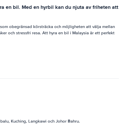
a en bil. Med en hyrbil kan du njuta av friheten att
r som obegränsad körsträcka och möjligheten att välja mellan
r och stressfri resa. Att hyra en bil i Malaysia är ett perfekt
nabalu, Kuching, Langkawi och Johor Bahru.