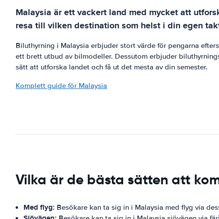
Malaysia är ett vackert land med mycket att utforsk
resa till vilken destination som helst i din egen ta
Biluthyrning i Malaysia erbjuder stort värde för pengarna eft
ett brett utbud av bilmodeller. Dessutom erbjuder biluthyrningsf
sätt att utforska landet och få ut det mesta av din semester.
Komplett guide för Malaysia
Vilka är de bästa sätten att ko
Med flyg:
Besökare kan ta sig in i Malaysia med flyg via des
Sjövägen:
Besökare kan ta sig in i Malaysia sjövägen via fär