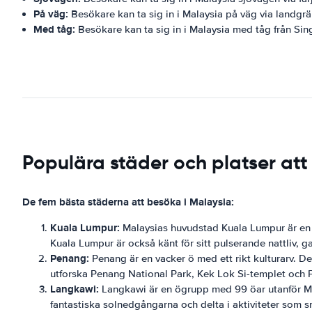
På väg:
Besökare kan ta sig in i Malaysia på väg via landgr
Med tåg:
Besökare kan ta sig in i Malaysia med tåg från Si
Populära städer och platser att
De fem bästa städerna att besöka i Malaysia:
Kuala Lumpur:
Malaysias huvudstad Kuala Lumpur är en li
Kuala Lumpur är också känt för sitt pulserande nattliv, 
Penang:
Penang är en vacker ö med ett rikt kulturarv. D
utforska Penang National Park, Kek Lok Si-templet och P
Langkawi:
Langkawi är en ögrupp med 99 öar utanför Mala
fantastiska solnedgångarna och delta i aktiviteter som 