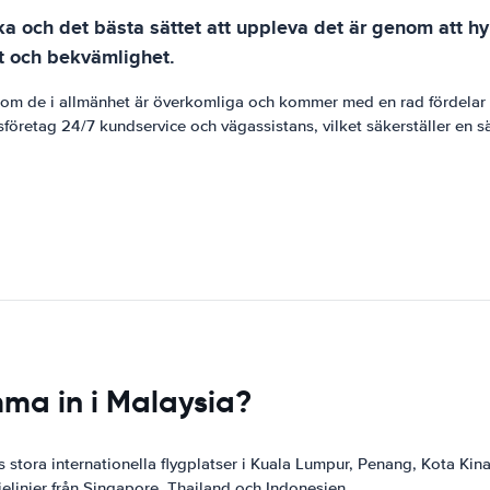
a och det bästa sättet att uppleva det är genom att hyr
kt och bekvämlighet.
ersom de i allmänhet är överkomliga och kommer med en rad fördela
öretag 24/7 kundservice och vägassistans, vilket säkerställer en säke
mma in i Malaysia?
s stora internationella flygplatser i Kuala Lumpur, Penang, Kota Ki
jelinjer från Singapore, Thailand och Indonesien.