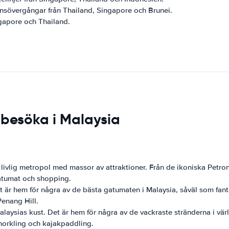
änsövergångar från Thailand, Singapore och Brunei.
ngapore och Thailand.
 besöka i Malaysia
vlig metropol med massor av attraktioner. Från de ikoniska Petronas t
gatumat och shopping.
et är hem för några av de bästa gatumaten i Malaysia, såväl som fant
enang Hill.
ysias kust. Det är hem för några av de vackraste stränderna i värl
snorkling och kajakpaddling.