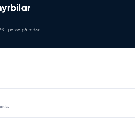
hyrbilar
26 - passa på redan
dande.