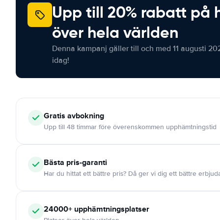
Upp till 20% rabatt på 
över hela världen
Denna kampanj gäller till och med 11 augusti 20
idag!
Gratis
avbokning
Upp till 48 timmar före överenskommen upphämtningstid
Bästa pris-garanti
Har du hittat ett bättre pris? Då ger vi dig ett bättre erbju
24000+
upphämtningsplatser