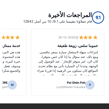
المراجعات الأخيرة
9.1
قام عملاؤنا بتقييمنا على 9.1/ 10 من أصل 12842
26-12-2020
عموما سلس، زوبعة طفيفة
خدمة ممتازة
إجراءات سهلة لاستئجار سيارة بسعر تنافسي.
هذه هي المرة ال
ومع ذلك، عند سؤال ما إذا كان غس متوفرا،
هذه المجموعة و
كان الرد 'غير متوفر للإيجار '. عند الوصول إلى
خبرة كبيرة، وأو
الوجهة، وجدنا أن السيارة تأتي مع نظام تحديد
وسوف تفعل الش
المواقع.كان سيكون من الرهيبة إذا قررنا شراء
والجميع.شكرا لج
نظام تحديد المواقع حيث كان من الضروري
للتنقل الطرق اليابانية.
AORE
Pei Ghim Poh
M
P
irport
Luchthaven Fukuoka