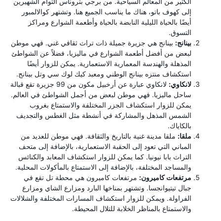
الكثير من المعالم السياحية. من برجي بتروناس التوأم الشهيرين
إلى كهوف باتو، هناك ما يناسب الجميع هنا. وتشتهر كوالالمبور
أيضًا بالحياة الليلية النابضة بالحياة وأطعمة الشوارع ومراكز
التسوق.
بينانج:
بينانج هي جزيرة جميلة ذات تراث ثقافي غني. فهي موطن
لبعض من أفضل أطعمة الشوارع في ماليزيا، فضلاً عن الشواطئ
المذهلة والهندسة المعمارية الاستعمارية. يمكن للزوار أيضًا
استكشاف منتزه بينانج الوطني ومعبد كيك لوك سي وتل بينانج.
لانكاوي:
لانكاوي عبارة عن أرخبيل مكون من 99 جزيرة تقع قبالة
ساحل ماليزيا. فهي موطن لبعض من أجمل الشواطئ في العالم.
يمكن للزوار استكشاف الجزر المختلفة والاستمتاع بغروب
الشمس المذهل والمشاركة في أنشطة مثل الغطس والتجديف
بالكاياك.
ملقا:
ملقا مدينة غنية بالتاريخ والثقافة. فهي موطن للعديد من
المباني التي تعود إلى الحقبة الاستعمارية، بالإضافة إلى متحف
التراث بابا نيونيا. كما يمكن للزوار استكشاف المعابد والكنائس
والمساجد المختلفة، بالإضافة إلى الاستمتاع بالمأكولات المحلية.
مرتفعات كاميرون:
مرتفعات كاميرون هي محطة تل تقع في
جبال تيتيوانجسا. وتشتهر بمناخها البارد ومزارع الشاي ومزارع
الفراولة. ويمكن للزوار استكشاف المسارات المختلفة والشلالات
والاستمتاع بالمناظر الخلابة للتلال المحيطة.