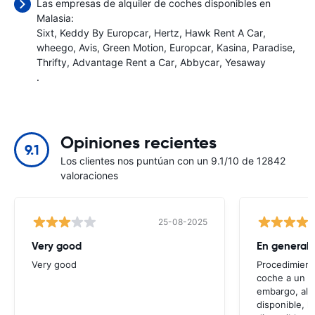
Las empresas de alquiler de coches disponibles en
Malasia:
Sixt
Keddy By Europcar
Hertz
Hawk Rent A Car
wheego
Avis
Green Motion
Europcar
Kasina
Paradise
Thrifty
Advantage Rent a Car
Abbycar
Yesaway
.
Opiniones recientes
9.1
Los clientes nos puntúan con un 9.1/10 de 12842
valoraciones
25-08-2025
Very good
Very good
Procedimiento
coche a un pr
embargo, al 
disponible, l