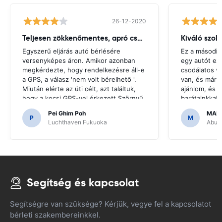
26-12-2020
Teljesen zökkenőmentes, apró csuklás
Kiváló szol
Egyszerű eljárás autó bérlésére
Ez a második
versenyképes áron. Amikor azonban
egy autót ez
megkérdezte, hogy rendelkezésre áll-e
csodálatos v
a GPS, a válasz 'nem volt bérelhető '.
van, és már 
Miután elérte az úti célt, azt találtuk,
ajánlom, és u
hogy a kocsi GPS-vel érkezett.Szörnyű
barátainkkal
lenne, ha úgy döntöttünk, hogy olyan
hogy megfize
Pei Ghim Poh
MAI
GPS-t vásárolunk, amire szükség van a
P
M
Luchthaven Fukuoka
Abu D
japán utak navigálásához.
Segítség és kapcsolat
Segítségre van szüksége? Kérjük, vegye fel a kapcsolatot
bérleti szakembereinkkel.