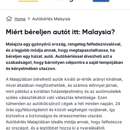
Home
Autóbérlés Malaysia
Miért béreljen autót itt: Malaysia?
Malajzia egy gyönyörű ország, rengeteg felfedeznivalóval,
és a legjobb módja annak, hogy megtapasztalhassa, ha
béreljen egy házat. autó. Autóbérléssel élvezheti azt a
szabadságot, hogy bármilyen célpontra a saját tempójában
és kényelmében utazzon.
A Malajziában bérelhető autók kiváló ár-érték arányt kínálnak,
mivel általában megfizethetőek, és számos előnnyel járnak,
mint például a korlátlan futásteljesítmény és az autómodellek
széles választékából való választás lehetősége. Ezen
túlmenően az autókölcsönző cégek a hét minden napján, 24
órás ügyfélszolgálatot és közúti segítséget nyújtanak, így
biztosítva a biztonságos és stresszmentes utazást.
Autóbérlés Malajziában ideális módja annak, hogy felfedezze
az országot, és a legtöbbet hozza ki a nyaralásából.