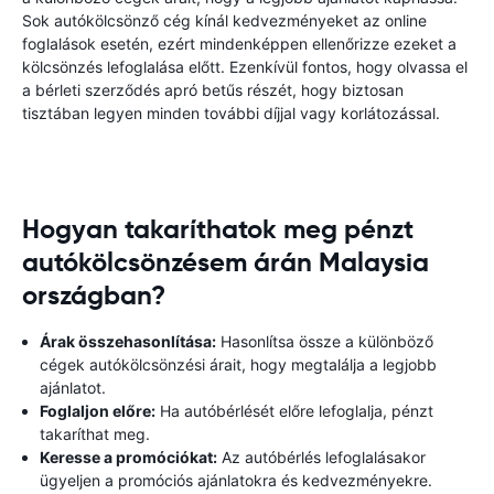
Sok autókölcsönző cég kínál kedvezményeket az online
foglalások esetén, ezért mindenképpen ellenőrizze ezeket a
kölcsönzés lefoglalása előtt. Ezenkívül fontos, hogy olvassa el
a bérleti szerződés apró betűs részét, hogy biztosan
tisztában legyen minden további díjjal vagy korlátozással.
Hogyan takaríthatok meg pénzt
autókölcsönzésem árán Malaysia
országban?
Árak összehasonlítása:
Hasonlítsa össze a különböző
cégek autókölcsönzési árait, hogy megtalálja a legjobb
ajánlatot.
Foglaljon előre:
Ha autóbérlését előre lefoglalja, pénzt
takaríthat meg.
Keresse a promóciókat:
Az autóbérlés lefoglalásakor
ügyeljen a promóciós ajánlatokra és kedvezményekre.