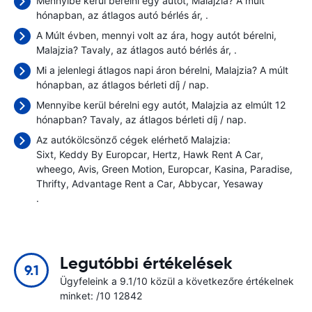
Mennyibe kerül bérelni egy autót, Malajzia? A múlt
hónapban, az átlagos autó bérlés ár,
.
A Múlt évben, mennyi volt az ára, hogy autót bérelni,
Malajzia? Tavaly, az átlagos autó bérlés ár,
.
Mi a jelenlegi átlagos napi áron bérelni, Malajzia? A múlt
hónapban, az átlagos bérleti díj
/ nap.
Mennyibe kerül bérelni egy autót, Malajzia az elmúlt 12
hónapban? Tavaly, az átlagos bérleti díj
/ nap.
Az autókölcsönző cégek elérhető Malajzia:
Sixt
Keddy By Europcar
Hertz
Hawk Rent A Car
wheego
Avis
Green Motion
Europcar
Kasina
Paradise
Thrifty
Advantage Rent a Car
Abbycar
Yesaway
.
Legutóbbi értékelések
9.1
Ügyfeleink a 9.1/10 közül a következőre értékelnek
minket: /10 12842