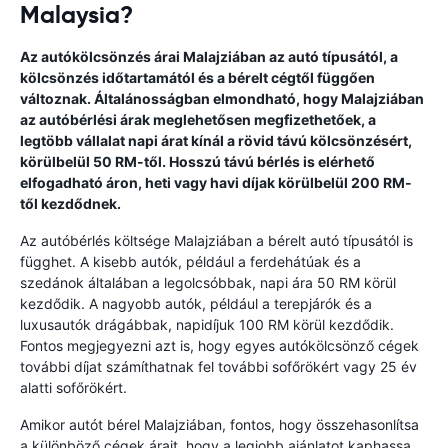
Malaysia?
Az autókölcsönzés árai Malajziában az autó típusától, a
kölcsönzés időtartamától és a bérelt cégtől függően
változnak. Általánosságban elmondható, hogy Malajziában
az autóbérlési árak meglehetősen megfizethetőek, a
legtöbb vállalat napi árat kínál a rövid távú kölcsönzésért,
körülbelül 50 RM-től. Hosszú távú bérlés is elérhető
elfogadható áron, heti vagy havi díjak körülbelül 200 RM-
től kezdődnek.
Az autóbérlés költsége Malajziában a bérelt autó típusától is
függhet. A kisebb autók, például a ferdehátúak és a
szedánok általában a legolcsóbbak, napi ára 50 RM körül
kezdődik. A nagyobb autók, például a terepjárók és a
luxusautók drágábbak, napidíjuk 100 RM körül kezdődik.
Fontos megjegyezni azt is, hogy egyes autókölcsönző cégek
további díjat számíthatnak fel további sofőrökért vagy 25 év
alatti sofőrökért.
Amikor autót bérel Malajziában, fontos, hogy összehasonlítsa
a különböző cégek árait, hogy a legjobb ajánlatot kaphassa.