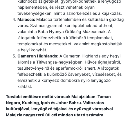
különböző szigeteket, gyönyörködhetnek a lenyűgöző
naplementében, és részt vehetnek olyan
tevékenységeken, mint a sznorkelezés és a kajakozás.
Malacca:
Malacca történelemben és kultúrában gazdag
város. Számos gyarmati kori épületnek ad otthont,
valamint a Baba Nyonya Örökség Múzeumnak. A
látogatók felfedezhetik a különböző templomokat,
templomokat és mecseteket, valamint megkóstolhatják
a helyi konyhát.
Cameron Highlands:
A Cameron Highlands egy hegyi
állomás a Titiwangsa-hegységben. Hűvös éghajlatáról,
teaültetvényeiről és eperfarmokról ismert. A látogatók
felfedezhetik a különböző ösvényeket, vízeséseket, és
élvezhetik a környező dombokra nyíló lenyűgöző
kilátást.
További említésre méltó városok Malajziában: Taman
Negara, Kuching, Ipoh és Johor Bahru. Változatos
kultúrájával, lenyűgöző tájaival és nyüzsgő városaival
Malajzia nagyszerű úti cél minden utazó számára.