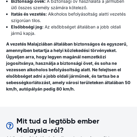
Biztonsági övek:
A biztonsági öv használata a járműben
ülő összes személy számára kötelező.
Itatás és vezetés:
Alkoholos befolyásoltság alatti vezetés
szigorúan tilos.
Elsőbbségi jog:
Az elsőbbséget általában a jobb oldali
jármű kapja.
A vezetés Malajziában általában biztonságos és egyszerű,
amennyiben betartja a helyi közlekedési törvényeket.
Ügyeljen arra, hogy legyen magánál nemzetközi
jogosítványa, használja a biztonsági övet, és soha ne
vezessen alkoholos befolyásoltság alatt. Ne felejtsen el
elsőbbséget adni a jobb oldali járműnek, és tartsa be a
sebességkorlátozást, amely városi területeken általában 50
km/h, autópályán pedig 80 km/h.
Mit tud a legtöbb ember
Malaysia-ról?