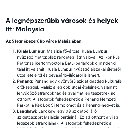
A legnépszerűbb városok és helyek
itt: Malaysia
Az 5 legnépszerűbb város Malajziában:
Kuala Lumpur:
Malajzia fővárosa, Kuala Lumpur
nyüzsgő metropolisz rengeteg látnivalóval. Az ikonikus
Petronas ikertornyoktól a Batu-barlangokig mindenki
talál itt valamit. Kuala Lumpur nyüzsgő éjszakai életéről,
utcai ételeiről és bevásárlóvilágáról is ismert.
Penang:
Penang egy gyönyörű sziget gazdag kulturális
örökséggel. Malajzia legjobb utcai ételeinek, valamint
lenyűgöző strandoknak és gyarmati építészetnek ad
otthont. A látogatók felfedezhetik a Penang Nemzeti
Parkot, a Kek Lok Si templomot és a Penang-hegyet is.
Langkawi:
Langkawi egy 99 szigetből álló
szigetcsoport Malajzia partjainál. Ez ad otthont a világ
legszebb strandjainak. A látogatók felfedezhetik a