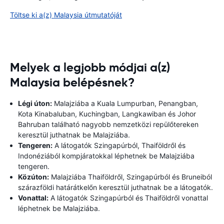
Töltse ki a(z) Malaysia útmutatóját
Melyek a legjobb módjai a(z)
Malaysia belépésnek?
Légi úton:
Malajziába a Kuala Lumpurban, Penangban,
Kota Kinabaluban, Kuchingban, Langkawiban és Johor
Bahruban található nagyobb nemzetközi repülőtereken
keresztül juthatnak be Malajziába.
Tengeren:
A látogatók Szingapúrból, Thaiföldről és
Indonéziából kompjáratokkal léphetnek be Malajziába
tengeren.
Közúton:
Malajziába Thaiföldről, Szingapúrból és Bruneiból
szárazföldi határátkelőn keresztül juthatnak be a látogatók.
Vonattal:
A látogatók Szingapúrból és Thaiföldről vonattal
léphetnek be Malajziába.