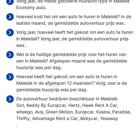
Vorig jaar, de meest geboekte huurauto type in Maleisië
Economy auto.
Hoeveel kost het om een auto te huren in Maleisië? In de
laatste maand, de gemiddelde autoverhuur prijs was
.
Vorig jaar, hoeveel heeft het gekost om een auto te huren
in Maleisië? Vorig jaar, de gemiddelde autoverhuur prijs
was
.
Wat is de huidige gemiddelde prijs voor het huren van
een in Maleisië? Afgelopen maand was de gemiddelde
huurprijs was
per dag.
Hoeveel heeft het gekost om een auto te huren in
Maleisië in de afgelopen 12 maanden? Vorig Jaar is de
gemiddelde huurprijs was
per dag.
De autoverhuur bedrijven beschikbaar in Maleisië:
Sixt
Keddy By Europcar
Hertz
Hawk Rent A Car
wheego
Avis
Green Motion
Europcar
Kasina
Paradise
Thrifty
Advantage Rent a Car
Abbycar
Yesaway
.