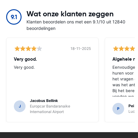
Wat onze klanten zeggen
9.1
Klanten beoordelen ons met een 9.1/10 uit 12840
beoordelingen
18-11-2025
Very good.
Algehele na
Very good.
Eenvoudige p
huren voor ee
het vragen o
was het antwo
Bij het bere
vonden we d
Jacobus Bellink
kwam.Het zou 
Pei 
J
Europcar Bandaranaike
we hadden be
P
Luch
International Airport
kopen, omda
Japanse wege