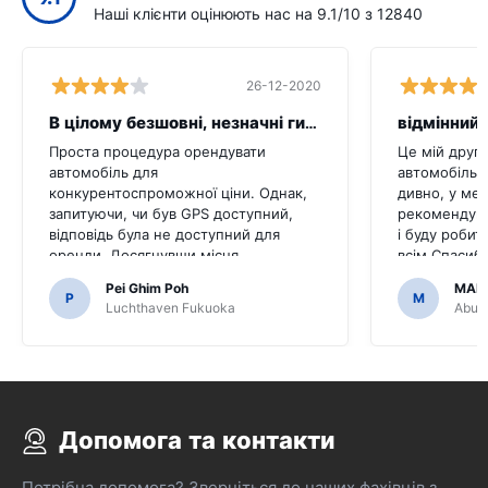
Наші клієнти оцінюють нас на 9.1/10 з 12840
26-12-2020
В цілому безшовні, незначні гикати
відмінний 
Проста процедура орендувати
Це мій друг
автомобіль для
автомобіль ц
конкурентоспроможної ціни. Однак,
дивно, у мен
запитуючи, чи був GPS доступний,
рекомендува
відповідь була не доступний для
і буду робит
оренди. Досягнувши місця
всім.Спасибі
призначення, ми виявили, що
легким.
Pei Ghim Poh
MAI
автомобіль прийшов з GPS.Було б
P
M
Luchthaven Fukuoka
Abu D
жахливо, якби ми вирішили купити
GPS, як це було необхідно для
переміщення японських доріг.
Допомога та контакти
Потрібна допомога? Зверніться до наших фахівців з