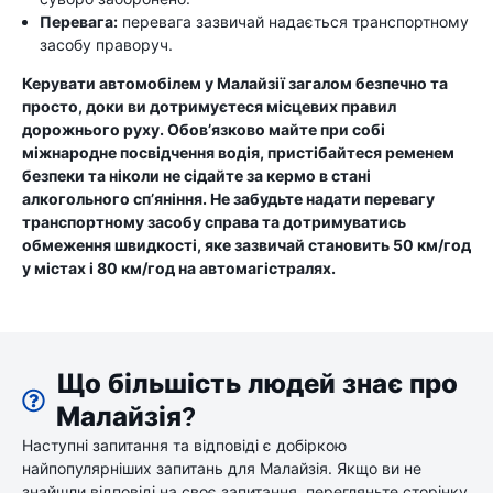
Перевага:
перевага зазвичай надається транспортному
засобу праворуч.
Керувати автомобілем у Малайзії загалом безпечно та
просто, доки ви дотримуєтеся місцевих правил
дорожнього руху. Обов’язково майте при собі
міжнародне посвідчення водія, пристібайтеся ременем
безпеки та ніколи не сідайте за кермо в стані
алкогольного сп’яніння. Не забудьте надати перевагу
транспортному засобу справа та дотримуватись
обмеження швидкості, яке зазвичай становить 50 км/год
у містах і 80 км/год на автомагістралях.
Що більшість людей знає про
Малайзія?
Наступні запитання та відповіді є добіркою
найпопулярніших запитань для Малайзія. Якщо ви не
знайшли відповіді на своє запитання, перегляньте сторінку