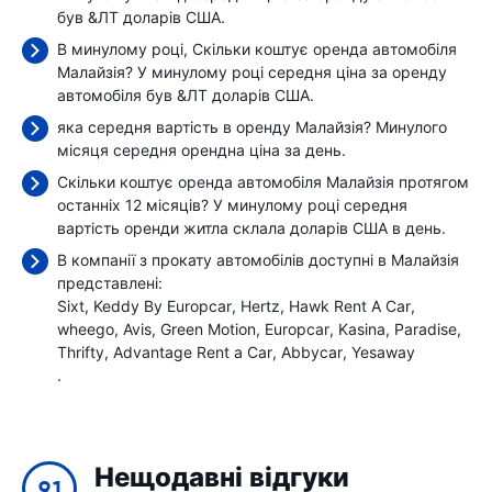
був
&ЛТ доларів США.
В минулому році, Скільки коштує оренда автомобіля
Малайзія? У минулому році середня ціна за оренду
автомобіля був
&ЛТ доларів США.
яка середня вартість в оренду Малайзія? Минулого
місяця середня орендна ціна
за день.
Скільки коштує оренда автомобіля Малайзія протягом
останніх 12 місяців? У минулому році середня
вартість оренди житла склала
доларів США в день.
В компанії з прокату автомобілів доступні в Малайзія
представлені:
Sixt
Keddy By Europcar
Hertz
Hawk Rent A Car
wheego
Avis
Green Motion
Europcar
Kasina
Paradise
Thrifty
Advantage Rent a Car
Abbycar
Yesaway
.
Нещодавні відгуки
9.1