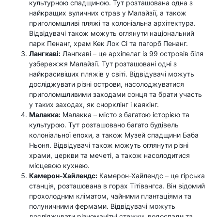
культурною спадщиною. Тут розташована одна з
найкращих вуличних страв у Малайзії, а також
приголомшливі пляжі та колоніальна архітектура.
Відвідувачі також можуть оглянути національний
парк Пенанг, храм Кек Лок Сі та пагорб Пенанг.
Лангкаві:
Лангкаві – це архіпелаг із 99 островів біля
узбережжя Малайзії. Тут розташовані одні з
найкрасивіших пляжів у світі. Відвідувачі можуть
досліджувати різні острови, насолоджуватися
приголомшливими заходами сонця та брати участь
у таких заходах, як снорклінг і каякінг.
Малакка:
Малакка – місто з багатою історією та
культурою. Тут розташовано багато будівель
колоніальної епохи, а також Музей спадщини Баба
Ньоня. Відвідувачі також можуть оглянути різні
храми, церкви та мечеті, а також насолодитися
місцевою кухнею.
Камерон-Хайлендс:
Камерон-Хайлендс – це гірська
станція, розташована в горах Тітівангса. Він відомий
прохолодним кліматом, чайними плантаціями та
полуничними фермами. Відвідувачі можуть
досліджувати різноманітні стежки, водоспади та