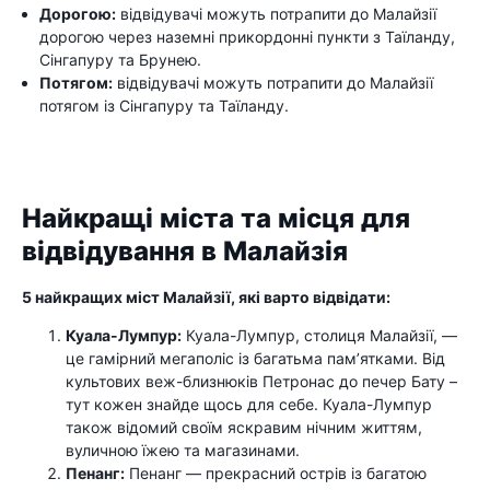
Дорогою:
відвідувачі можуть потрапити до Малайзії
дорогою через наземні прикордонні пункти з Таїланду,
Сінгапуру та Брунею.
Потягом:
відвідувачі можуть потрапити до Малайзії
потягом із Сінгапуру та Таїланду.
Найкращі міста та місця для
відвідування в Малайзія
5 найкращих міст Малайзії, які варто відвідати:
Куала-Лумпур:
Куала-Лумпур, столиця Малайзії, —
це гамірний мегаполіс із багатьма пам’ятками. Від
культових веж-близнюків Петронас до печер Бату –
тут кожен знайде щось для себе. Куала-Лумпур
також відомий своїм яскравим нічним життям,
вуличною їжею та магазинами.
Пенанг:
Пенанг — прекрасний острів із багатою