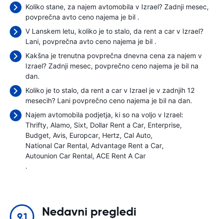
Koliko stane, za najem avtomobila v Izrael? Zadnji mesec,
povprečna avto ceno najema je bil
.
V Lanskem letu, koliko je to stalo, da rent a car v Izrael?
Lani, povprečna avto ceno najema je bil
.
Kakšna je trenutna povprečna dnevna cena za najem v
Izrael? Zadnji mesec, povprečno ceno najema je bil
na
dan.
Koliko je to stalo, da rent a car v Izrael je v zadnjih 12
mesecih? Lani povprečno ceno najema je bil
na dan.
Najem avtomobila podjetja, ki so na voljo v Izrael:
Thrifty
Alamo
Sixt
Dollar Rent a Car
Enterprise
Budget
Avis
Europcar
Hertz
Cal Auto
National Car Rental
Advantage Rent a Car
Autounion Car Rental
ACE Rent A Car
.
Nedavni pregledi
9.1