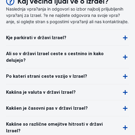
Kaj večina ljudi ve o Izrael?
Naslednja vpra?anja in odgovori so izbor najbolj priljubljenih
vpra?anj za Izrael. ?e ne najdete odgovora na svoje vpra?
anje, si oglejte stran s pogostimi vpra?anji ali nas kontaktirajte.
Kje parkirati v državi Izrael?
Ali so v državi Izrael ceste s cestnino in kako
delujejo?
Po kateri strani ceste vozijo v Izrael?
Kakšna je valuta v državi Izrael?
Kakšen je časovni pas v državi Izrael?
Kakšne so različne omejitve hitrosti v državi
Izrael?