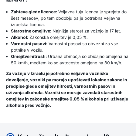
Zahteve glede licence:
Veljavna tuja licenca je sprejeta do
šest mesecev, po tem obdobju pa je potrebna veljavna
izraelska licenca.
Starostne omejitve:
Najnižja starost za vožnjo je 17 let.
Alkohol:
Zakonska omejitev je 0,05 %.
Varnostni pasovi:
Varnostni pasovi so obvezni za vse
potnike v vozilu.
Omejitve hitrosti:
Urbana območja so običajno omejena na
50 km/h, medtem ko so avtoceste omejene na 80 km/h.
Za vožnjo v Izraelu je potrebno veljavno vozniško
dovoljenje, vozniki pa morajo upoštevati lokalne zakone in
predpise glede omejitev hitrosti, varnostnih pasov in
uživanja alkohola. Vozniki se morajo zavedati starostnih
omejitev in zakonske omejitve 0,05 % alkohola pri uživanju
alkohola pred vožnjo.