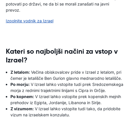
potovati po državi, ne da bi se morali zanašati na javni
prevoz.
Izpolnite vodnik za Izrael
Kateri so najboljši načini za vstop v
Izrael?
Z letalom:
Večina obiskovalcev pride v Izrael z letalom, pri
čemer je letališče Ben Gurion glavno mednarodno letališče.
Po morju:
V Izrael lahko vstopite tudi prek Sredozemskega
morja z rednimi trajektnimi linijami s Cipra in Grčije.
Po kopnem:
V Izrael lahko vstopite prek kopenskih mejnih
prehodov iz Egipta, Jordanije, Libanona in Sirije.
Z vizumom:
V Izrael lahko vstopite tudi tako, da pridobite
vizum na izraelskem konzulatu.