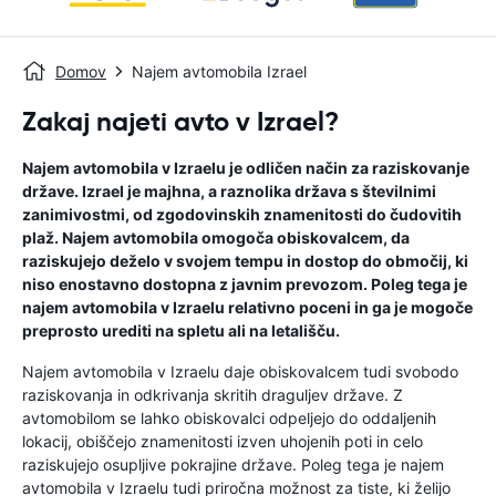
Domov
Najem avtomobila Izrael
Zakaj najeti avto v Izrael?
Najem avtomobila v Izraelu je odličen način za raziskovanje
države. Izrael je majhna, a raznolika država s številnimi
zanimivostmi, od zgodovinskih znamenitosti do čudovitih
plaž. Najem avtomobila omogoča obiskovalcem, da
raziskujejo deželo v svojem tempu in dostop do območij, ki
niso enostavno dostopna z javnim prevozom. Poleg tega je
najem avtomobila v Izraelu relativno poceni in ga je mogoče
preprosto urediti na spletu ali na letališču.
Najem avtomobila v Izraelu daje obiskovalcem tudi svobodo
raziskovanja in odkrivanja skritih draguljev države. Z
avtomobilom se lahko obiskovalci odpeljejo do oddaljenih
lokacij, obiščejo znamenitosti izven uhojenih poti in celo
raziskujejo osupljive pokrajine države. Poleg tega je najem
avtomobila v Izraelu tudi priročna možnost za tiste, ki želijo