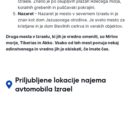
Izraela. Znano je po osupljivih plažah Rdečega morja,
koralnih grebenih in puščavski pokrajini.
Nazaret
– Nazaret je mesto v severnem Izraelu in je
znan kot dom Jezusovega otroštva. Je sveto mesto za
kristjane in je dom številnih cerkva in verskih objektov.
Druga mesta v Izraelu, ki jih je vredno omeniti, so Mrtvo
morje, Tiberias in Akko. Vsako od teh mest ponuja nekaj
edinstvenega in vredno jih je obiskati, če imate čas.
Priljubljene lokacije najema
avtomobila Izrael