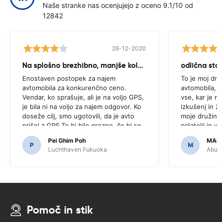
Naše stranke nas ocenjujejo z oceno 9.1/10 od
12842
26-12-2020
Na splošno brezhibno, manjše kolcanje
odlična stor
Enostaven postopek za najem
To je moj dru
avtomobila za konkurenčno ceno.
avtomobila, k
Vendar, ko sprašuje, ali je na voljo GPS,
vse, kar je n
je bila ni na voljo za najem odgovor. Ko
izkušenj in ž
doseže cilj, smo ugotovili, da je avto
moje družine 
prišel z GPS.To bi bilo grozno, če bi se
prijatelji in 
odločili za nakup GPS, kot je bilo
dostopna in 
Pei Ghim Poh
MAI
potrebno za navigacijo japonske ceste.
P
M
Luchthaven Fukuoka
Abu D
Pomoč in stik