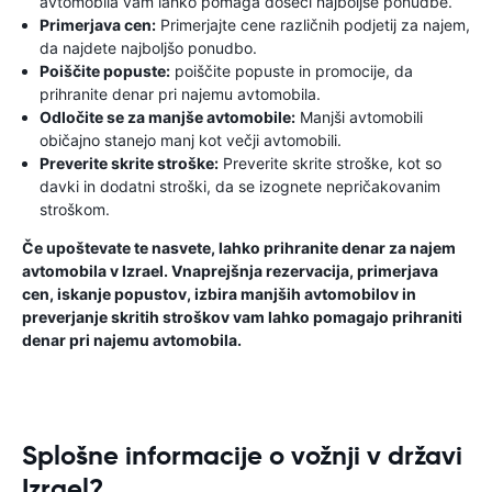
avtomobila vam lahko pomaga doseči najboljše ponudbe.
Primerjava cen:
Primerjajte cene različnih podjetij za najem,
da najdete najboljšo ponudbo.
Poiščite popuste:
poiščite popuste in promocije, da
prihranite denar pri najemu avtomobila.
Odločite se za manjše avtomobile:
Manjši avtomobili
običajno stanejo manj kot večji avtomobili.
Preverite skrite stroške:
Preverite skrite stroške, kot so
davki in dodatni stroški, da se izognete nepričakovanim
stroškom.
Če upoštevate te nasvete, lahko prihranite denar za najem
avtomobila v Izrael. Vnaprejšnja rezervacija, primerjava
cen, iskanje popustov, izbira manjših avtomobilov in
preverjanje skritih stroškov vam lahko pomagajo prihraniti
denar pri najemu avtomobila.
Splošne informacije o vožnji v državi
Izrael?