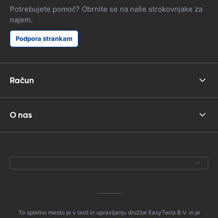
Potrebujete pomoč? Obrnite se na naše strokovnjake za
najem.
Podpora strankam
Račun
O nas
To spletno mesto je v lasti in upravljanju družbe EasyTerra B.V. in je