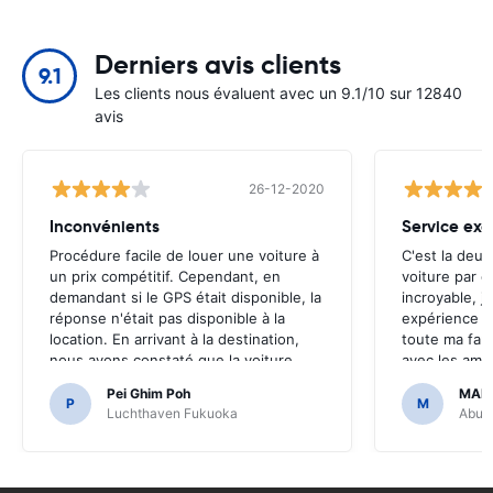
Derniers avis clients
9.1
Les clients nous évaluent avec un 9.1/10 sur 12840
avis
26-12-2020
Inconvénients
Service exc
Procédure facile de louer une voiture à
C'est la deux
un prix compétitif. Cependant, en
voiture par c
demandant si le GPS était disponible, la
incroyable, j
réponse n'était pas disponible à la
expérience e
location. En arrivant à la destination,
toute ma fami
nous avons constaté que la voiture
avec les ami
était équipée du GPS.Il aurait été
de le rendre 
Pei Ghim Poh
MAI
terrible si nous avions décidé d'acheter
P
M
Luchthaven Fukuoka
Abu D
un GPS car il était nécessaire de
naviguer sur les routes japonaises.