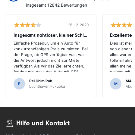
insgesamt 12842 Bewertungen
26-12-2020
Insgesamt nahtloser, kleiner Schluckauf
Exzellenter
Einfache Prozedur, um ein Auto für
Dies ist mei
konkurrenzfähigen Preis zu mieten. Bei
von dieser G
der Frage, ob GPS verfügbar war, war
alles war ers
die Antwort jedoch nicht zur Miete
tolle Erfahr
verfügbar. Als wir das Ziel erreichten,
allen meiner
fanden wir, dass das Auto mit GPS
gleiche mit 
kam.Es wäre schrecklich gewesen,
machen.Viele
Pei Ghim Poh
MAI
wenn wir beschlossen hätten, ein GPS
erschwinglich
P
M
Luchthaven Fukuoka
Abu D
zu kaufen, da es notwendig war,
japanische Straßen zu navigieren.
Hilfe und Kontakt