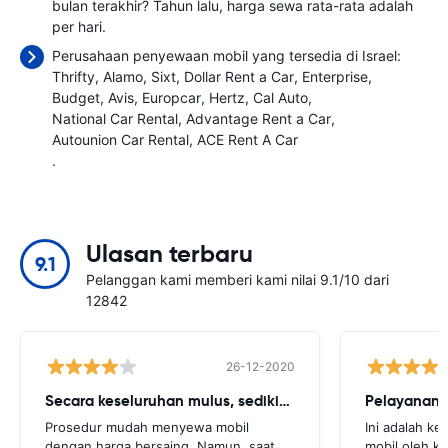
bulan terakhir? Tahun lalu, harga sewa rata-rata adalah
per hari.
Perusahaan penyewaan mobil yang tersedia di Israel:
Thrifty
Alamo
Sixt
Dollar Rent a Car
Enterprise
Budget
Avis
Europcar
Hertz
Cal Auto
National Car Rental
Advantage Rent a Car
Autounion Car Rental
ACE Rent A Car
.
Ulasan terbaru
9.1
Pelanggan kami memberi kami nilai 9.1/10 dari
12842
26-12-2020
Secara keseluruhan mulus, sedikit cegukan
Pelayanan 
Prosedur mudah menyewa mobil
Ini adalah k
dengan harga bersaing. Namun, saat
mobil oleh k