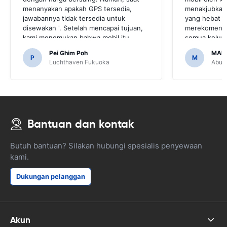
menanyakan apakah GPS tersedia,
menakjubkan,
jawabannya tidak tersedia untuk
yang hebat 
disewakan '. Setelah mencapai tujuan,
merekomendas
kami menemukan bahwa mobil itu
semua keluar
dilengkapi GPS.Akan sangat
melakukan h
Pei Ghim Poh
MAI
mengerikan jika kita memutuskan untuk
teman dan se
P
M
Luchthaven Fukuoka
Abu D
membeli GPS karena perlu menavigasi
telah membua
jalan-jalan di Jepang.
mudah.
Bantuan dan kontak
Butuh bantuan? Silakan hubungi spesialis penyewaan
kami.
Dukungan pelanggan
Akun