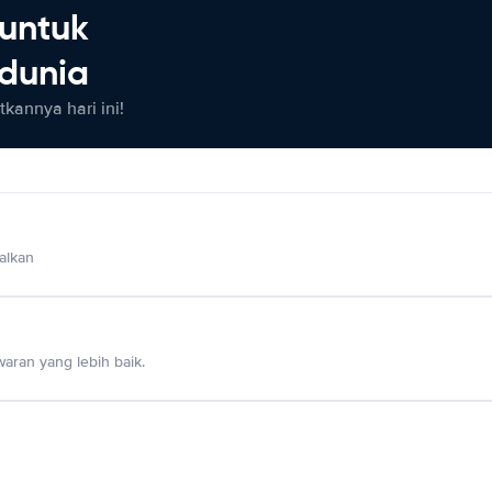
untuk
 dunia
kannya hari ini!
alkan
aran yang lebih baik.