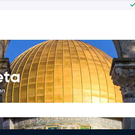
eta
an