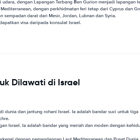
i udara, dengan Lapangan Terbang Ben Gurion menjadi lapangan t
 Mediterranean, dengan perkhidmatan feri tetap dari Cyprus dan Gr
n sempadan darat dari Mesir, Jordan, Lubnan dan Syria.
patkan visa daripada konsulat Israel.
k Dilawati di Israel
a di dunia dan jantung rohani Israel. Ia adalah bandar suci untuk 
chre.
gan Israel. Ia adalah bandar yang meriah dan moden dengan kehidu
an terkenal dengan pemandangan Laut Mediterranean dan Pusat Dun