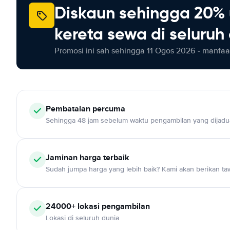
Diskaun sehingga 20% 
kereta sewa di seluruh
Promosi ini sah sehingga 11 Ogos 2026 - manfaat
Pembatalan percuma
Sehingga 48 jam sebelum waktu pengambilan yang dijadu
Jaminan harga terbaik
Sudah jumpa harga yang lebih baik? Kami akan berikan taw
24000+ lokasi pengambilan
Lokasi di seluruh dunia