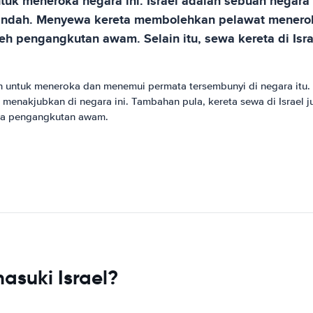
ntuk meneroka negara ini. Israel adalah sebuah negara
ng indah. Menyewa kereta membolehkan pelawat menero
h pengangkutan awam. Selain itu, sewa kereta di Isr
 untuk meneroka dan menemui permata tersembunyi di negara itu. 
g menakjubkan di negara ini. Tambahan pula, kereta sewa di Israel
da pengangkutan awam.
asuki Israel?