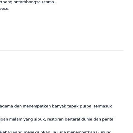
erbang antarabangsa utama.
eece.
tiga agama dan menempatkan banyak tapak purba, termasuk
pan malam yang sibuk, restoran bertaraf dunia dan pantai
ia Baha'i yang menakjubkan. Ia juga menempatkan Gunung