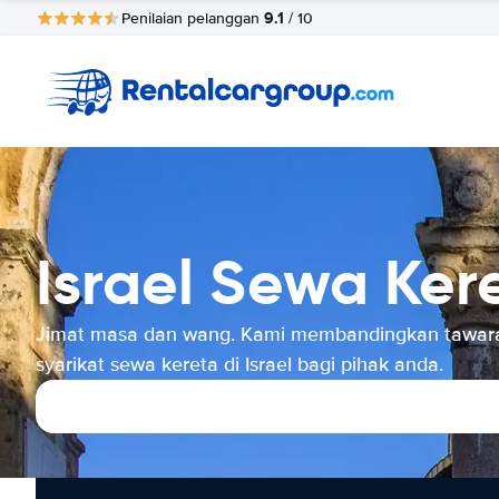
9.1
Penilaian pelanggan
/ 10
Israel Sewa Ker
Jimat masa dan wang. Kami membandingkan tawar
syarikat sewa kereta di Israel bagi pihak anda.