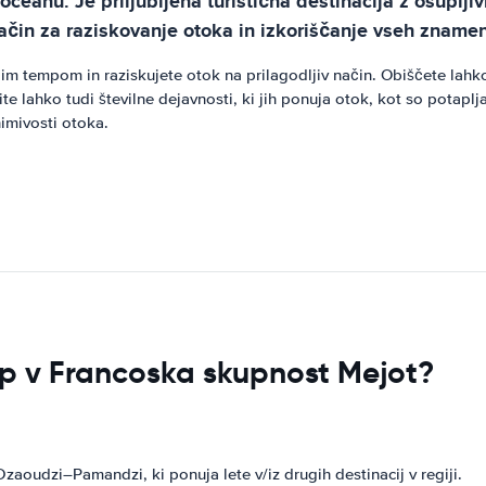
 oceanu. Je priljubljena turistična destinacija z osuplji
čin za raziskovanje otoka in izkoriščanje vseh znamenit
 tempom in raziskujete otok na prilagodljiv način. Obiščete lahko 
stite lahko tudi številne dejavnosti, ki jih ponuja otok, kot so pota
nimivosti otoka.
top v Francoska skupnost Mejot?
zaoudzi–Pamandzi, ki ponuja lete v/iz drugih destinacij v regiji.