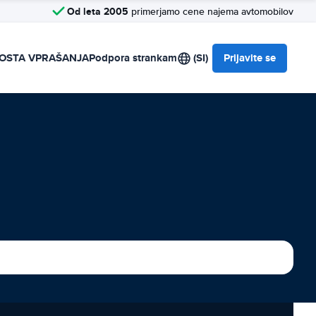
Od leta 2005
primerjamo cene najema avtomobilov
OSTA VPRAŠANJA
Podpora strankam
(SI)
Prijavite se