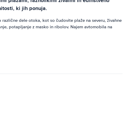
vimi plažami, raznolikimi živalmi in edinstveno
osti, ki jih ponuja.
različne dele otoka, kot so čudovite plaže na severu, živahne
pljanje, potapljanje z masko in ribolov. Najem avtomobila na