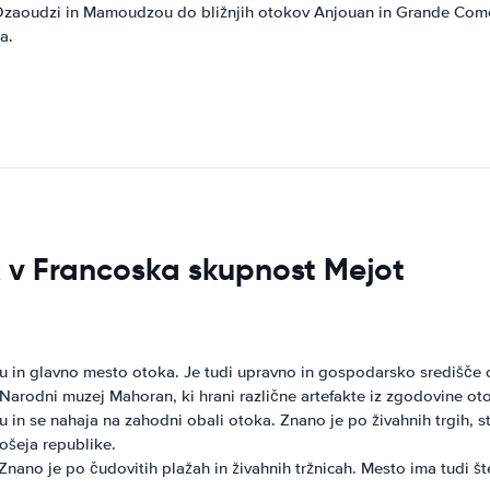
č Dzaoudzi in Mamoudzou do bližnjih otokov Anjouan in Grande Com
a.
sk v Francoska skupnost Mejot
in glavno mesto otoka. Je tudi upravno in gospodarsko središče ot
i Narodni muzej Mahoran, ki hrani različne artefakte iz zgodovine ot
n se nahaja na zahodni obali otoka. Znano je po živahnih trgih, sta
ošeja republike.
nano je po čudovitih plažah in živahnih tržnicah. Mesto ima tudi št