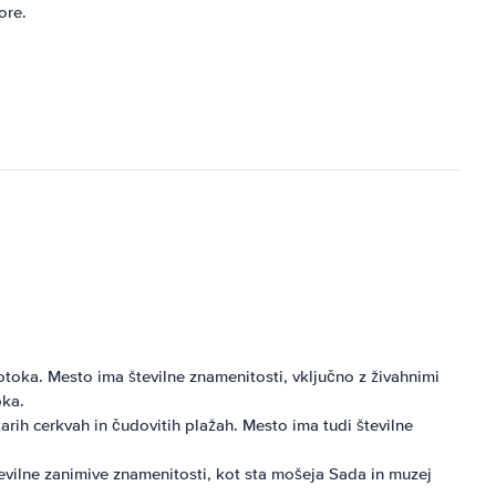
ore.
oka. Mesto ima številne znamenitosti, vključno z živahnimi
oka.
rih cerkvah in čudovitih plažah. Mesto ima tudi številne
evilne zanimive znamenitosti, kot sta mošeja Sada in muzej