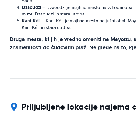
Sada.
Dzaoudzi
– Dzaoudzi je majhno mesto na vzhodni obali Ma
muzej Dzaoudzi in stara utrdba.
Kani-Kéli
– Kani-Kéli je majhno mesto na južni obali Mayo
Kani-Kéli in stara utrdba.
Druga mesta, ki jih je vredno omeniti na Mayottu,
znamenitosti do čudovitih plaž. Ne glede na to, kj
Priljubljene lokacije najema