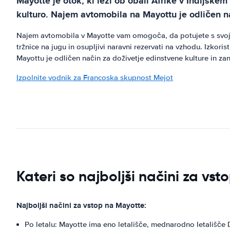
Mayotte je otok, ki leži ob obali Afrike v Indijskem
kulturo. Najem avtomobila na Mayottu je odličen na
Najem avtomobila v Mayotte vam omogoča, da potujete s svojim
tržnice na jugu in osupljivi naravni rezervati na vzhodu. Izkori
Mayottu je odličen način za doživetje edinstvene kulture in za
Izpolnite vodnik za Francoska skupnost Mejot
Kateri so najboljši načini za vs
Najboljši načini za vstop na Mayotte:
Po letalu: Mayotte ima eno letališče, mednarodno letališče D