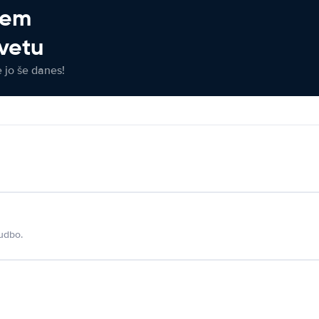
jem
vetu
e jo še danes!
udbo.