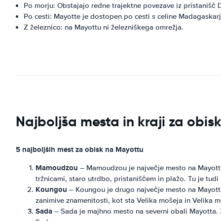
Po morju: Obstajajo redne trajektne povezave iz pristaniš
Po cesti: Mayotte je dostopen po cesti s celine Madagaskarj
Z železnico: na Mayottu ni železniškega omrežja.
Najboljša mesta in kraji za obi
5 najboljših mest za obisk na Mayottu
Mamoudzou
– Mamoudzou je največje mesto na Mayottu 
tržnicami, staro utrdbo, pristaniščem in plažo. Tu je tud
Koungou
– Koungou je drugo največje mesto na Mayottu i
zanimive znamenitosti, kot sta Velika mošeja in Velika m
Sada
– Sada je majhno mesto na severni obali Mayotta. Z