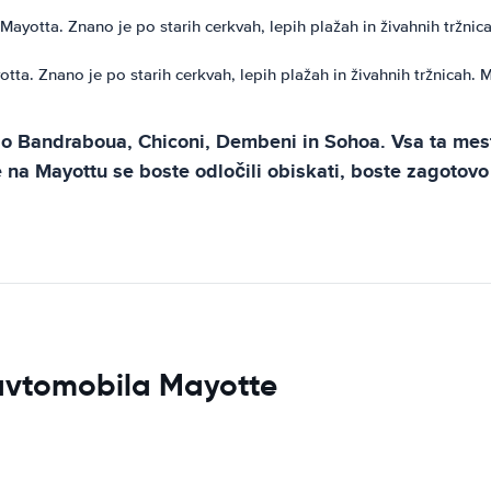
yotta. Znano je po starih cerkvah, lepih plažah in živahnih tržnica
tta. Znano je po starih cerkvah, lepih plažah in živahnih tržnicah. 
 so Bandraboua, Chiconi, Dembeni in Sohoa. Vsa ta mes
e na Mayottu se boste odločili obiskati, boste zagotov
 avtomobila Mayotte