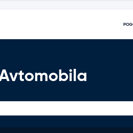
POG
Avtomobila