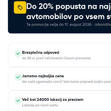
Do 20% popusta na na
avtomobilov po vsem s
Ta promocija velja do 11. avgust 2026 - izkoristit
Brezplačna odpoved
do 48 ur pred načrtovanim časom prevzema
Jamstvo najboljše cene
Ste našli ugodnejšo ceno? Vam bomo pripravili boljšo pon
Več kot 24000 lokacij za prevzem
Lokacije po vsem svetu