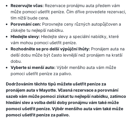
Rezervujte včas:
Rezervace pronájmu auta předem vám
může pomoci ušetřit peníze. Čím dříve provedete rezervaci,
tím nižší bude cena.
Porovnání cen:
Porovnejte ceny různých autopůjčoven a
získejte tu nejlepší nabídku.
Hledejte slevy:
Hledejte slevy a speciální nabídky, které
vám mohou pomoci ušetřit peníze.
Rozhodněte se pro delší výpůjční lhůty:
Pronájem auta na
delší dobu může být často levnější než pronájem na kratší
dobu.
Vyberte si menší auto:
Výběr menšího auta vám může
pomoci ušetřit peníze za palivo.
Dodržováním těchto tipů můžete ušetřit peníze za
pronájem auta v Mayotte. Včasná rezervace a porovnání
sazeb vám může pomoci získat tu nejlepší nabídku, zatímco
hledání slev a volba delší doby pronájmu vám také může
pomoci ušetřit peníze. Výběr menšího auta vám také může
pomoci ušetřit peníze za palivo.