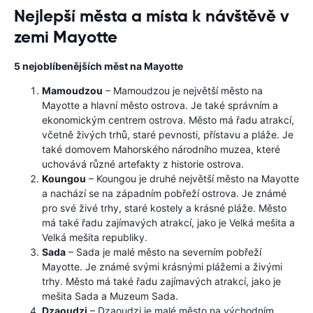
Nejlepší města a místa k návštěvě v
zemi Mayotte
5 nejoblíbenějších měst na Mayotte
Mamoudzou
– Mamoudzou je největší město na
Mayotte a hlavní město ostrova. Je také správním a
ekonomickým centrem ostrova. Město má řadu atrakcí,
včetně živých trhů, staré pevnosti, přístavu a pláže. Je
také domovem Mahorského národního muzea, které
uchovává různé artefakty z historie ostrova.
Koungou
– Koungou je druhé největší město na Mayotte
a nachází se na západním pobřeží ostrova. Je známé
pro své živé trhy, staré kostely a krásné pláže. Město
má také řadu zajímavých atrakcí, jako je Velká mešita a
Velká mešita republiky.
Sada
– Sada je malé město na severním pobřeží
Mayotte. Je známé svými krásnými plážemi a živými
trhy. Město má také řadu zajímavých atrakcí, jako je
mešita Sada a Muzeum Sada.
Dzaoudzi
– Dzaoudzi je malé město na východním