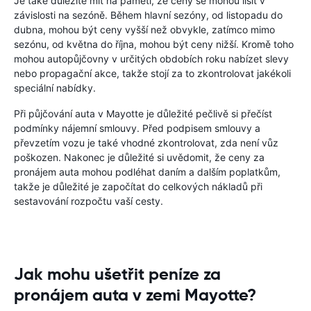
Je také důležité mít na paměti, že ceny se mohou lišit v
závislosti na sezóně. Během hlavní sezóny, od listopadu do
dubna, mohou být ceny vyšší než obvykle, zatímco mimo
sezónu, od května do října, mohou být ceny nižší. Kromě toho
mohou autopůjčovny v určitých obdobích roku nabízet slevy
nebo propagační akce, takže stojí za to zkontrolovat jakékoli
speciální nabídky.
Při půjčování auta v Mayotte je důležité pečlivě si přečíst
podmínky nájemní smlouvy. Před podpisem smlouvy a
převzetím vozu je také vhodné zkontrolovat, zda není vůz
poškozen. Nakonec je důležité si uvědomit, že ceny za
pronájem auta mohou podléhat daním a dalším poplatkům,
takže je důležité je započítat do celkových nákladů při
sestavování rozpočtu vaší cesty.
Jak mohu ušetřit peníze za
pronájem auta v zemi Mayotte?