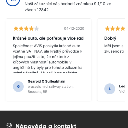
Naši zákazníci nás hodnotí známkou 9.1/10 ze
všech 12842
04-12-2020
Krásné auto, ale potřebuje více rad
Dobrý
Společnost AVIS poskytla krásné auto
Měl jsem s E
včetně SAT NAV, ale krátký průvodce k
zkušenosti
jejímu použití a to, že některé z
klíčových vlastností automobilu v
angličtině by byly pro tohoto zákazníka
velmi užitečné. Museli jsme požádat
řadu místních obyvatel o vedení a
Gearoid O Suilleabhain
pouze kvůli tomu, že jsme možná
Leon
G
brussels midi railway station,
L
nevěřili funkcí SAT NAV.
Victor
Brussels, BE
Nápověda a kontakt