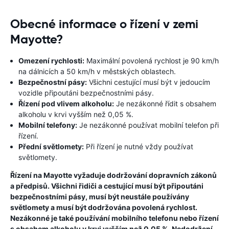
Obecné informace o řízení v zemi
Mayotte?
Omezení rychlosti:
Maximální povolená rychlost je 90 km/h
na dálnicích a 50 km/h v městských oblastech.
Bezpečnostní pásy:
Všichni cestující musí být v jedoucím
vozidle připoutáni bezpečnostními pásy.
Řízení pod vlivem alkoholu:
Je nezákonné řídit s obsahem
alkoholu v krvi vyšším než 0,05 %.
Mobilní telefony:
Je nezákonné používat mobilní telefon při
řízení.
Přední světlomety:
Při řízení je nutné vždy používat
světlomety.
Řízení na Mayotte vyžaduje dodržování dopravních zákonů
a předpisů. Všichni řidiči a cestující musí být připoutáni
bezpečnostními pásy, musí být neustále používány
světlomety a musí být dodržována povolená rychlost.
Nezákonné je také používání mobilního telefonu nebo řízení
s obsahem alkoholu v krvi vyšším než 0,05 %. Nedodržení