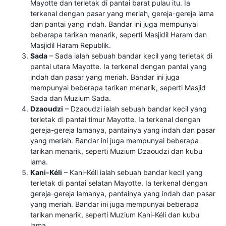
Mayotte dan terletak di pantai barat pulau itu. Ia
terkenal dengan pasar yang meriah, gereja-gereja lama
dan pantai yang indah. Bandar ini juga mempunyai
beberapa tarikan menarik, seperti Masjidil Haram dan
Masjidil Haram Republik.
Sada
– Sada ialah sebuah bandar kecil yang terletak di
pantai utara Mayotte. Ia terkenal dengan pantai yang
indah dan pasar yang meriah. Bandar ini juga
mempunyai beberapa tarikan menarik, seperti Masjid
Sada dan Muzium Sada.
Dzaoudzi
– Dzaoudzi ialah sebuah bandar kecil yang
terletak di pantai timur Mayotte. Ia terkenal dengan
gereja-gereja lamanya, pantainya yang indah dan pasar
yang meriah. Bandar ini juga mempunyai beberapa
tarikan menarik, seperti Muzium Dzaoudzi dan kubu
lama.
Kani-Kéli
– Kani-Kéli ialah sebuah bandar kecil yang
terletak di pantai selatan Mayotte. Ia terkenal dengan
gereja-gereja lamanya, pantainya yang indah dan pasar
yang meriah. Bandar ini juga mempunyai beberapa
tarikan menarik, seperti Muzium Kani-Kéli dan kubu
lama.