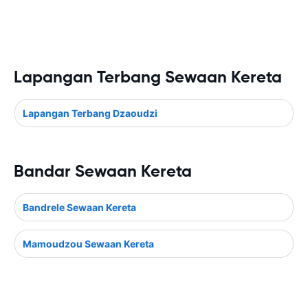
Lapangan Terbang Sewaan Kereta
Lapangan Terbang Dzaoudzi
Bandar Sewaan Kereta
Bandrele Sewaan Kereta
Mamoudzou Sewaan Kereta