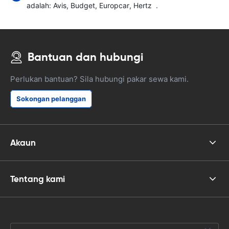
adalah:
Avis
Budget
Europcar
Hertz
.
Bantuan dan hubungi
Perlukan bantuan? Sila hubungi pakar sewa kami.
Sokongan pelanggan
Akaun
Tentang kami