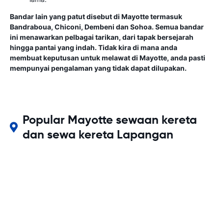
Bandar lain yang patut disebut di Mayotte termasuk
Bandraboua, Chiconi, Dembeni dan Sohoa. Semua bandar
ini menawarkan pelbagai tarikan, dari tapak bersejarah
hingga pantai yang indah. Tidak kira di mana anda
membuat keputusan untuk melawat di Mayotte, anda pasti
mempunyai pengalaman yang tidak dapat dilupakan.
Popular Mayotte sewaan kereta
dan sewa kereta Lapangan