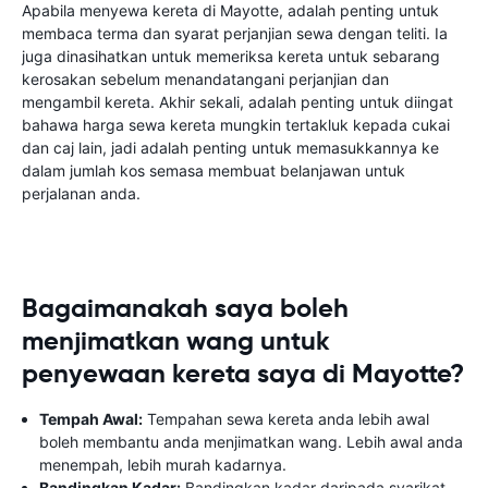
Apabila menyewa kereta di Mayotte, adalah penting untuk
membaca terma dan syarat perjanjian sewa dengan teliti. Ia
juga dinasihatkan untuk memeriksa kereta untuk sebarang
kerosakan sebelum menandatangani perjanjian dan
mengambil kereta. Akhir sekali, adalah penting untuk diingat
bahawa harga sewa kereta mungkin tertakluk kepada cukai
dan caj lain, jadi adalah penting untuk memasukkannya ke
dalam jumlah kos semasa membuat belanjawan untuk
perjalanan anda.
Bagaimanakah saya boleh
menjimatkan wang untuk
penyewaan kereta saya di Mayotte?
Tempah Awal:
Tempahan sewa kereta anda lebih awal
boleh membantu anda menjimatkan wang. Lebih awal anda
menempah, lebih murah kadarnya.
Bandingkan Kadar:
Bandingkan kadar daripada syarikat