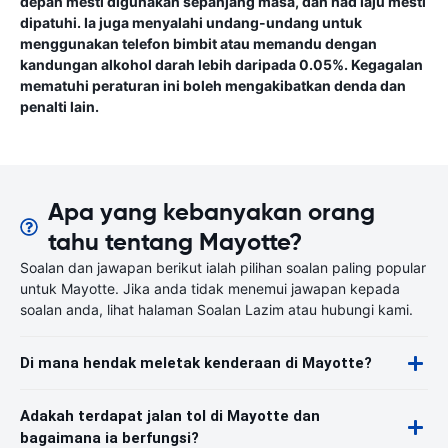
depan mesti digunakan sepanjang masa, dan had laju mesti
dipatuhi. Ia juga menyalahi undang-undang untuk
menggunakan telefon bimbit atau memandu dengan
kandungan alkohol darah lebih daripada 0.05%. Kegagalan
mematuhi peraturan ini boleh mengakibatkan denda dan
penalti lain.
Apa yang kebanyakan orang
tahu tentang Mayotte?
Soalan dan jawapan berikut ialah pilihan soalan paling popular
untuk Mayotte. Jika anda tidak menemui jawapan kepada
soalan anda, lihat halaman Soalan Lazim atau hubungi kami.
Di mana hendak meletak kenderaan di Mayotte?
Adakah terdapat jalan tol di Mayotte dan
bagaimana ia berfungsi?