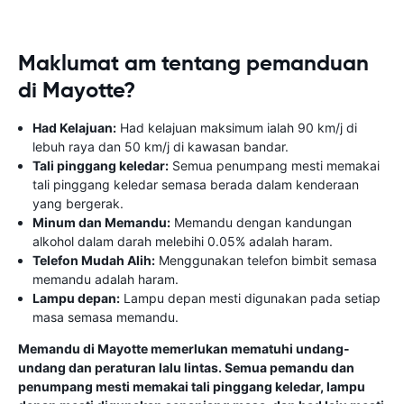
Maklumat am tentang pemanduan
di Mayotte?
Had Kelajuan:
Had kelajuan maksimum ialah 90 km/j di
lebuh raya dan 50 km/j di kawasan bandar.
Tali pinggang keledar:
Semua penumpang mesti memakai
tali pinggang keledar semasa berada dalam kenderaan
yang bergerak.
Minum dan Memandu:
Memandu dengan kandungan
alkohol dalam darah melebihi 0.05% adalah haram.
Telefon Mudah Alih:
Menggunakan telefon bimbit semasa
memandu adalah haram.
Lampu depan:
Lampu depan mesti digunakan pada setiap
masa semasa memandu.
Memandu di Mayotte memerlukan mematuhi undang-
undang dan peraturan lalu lintas. Semua pemandu dan
penumpang mesti memakai tali pinggang keledar, lampu