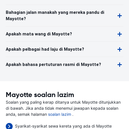
Bahagian jalan manakah yang mereka pandu di
Mayotte?
Apakah mata wang di Mayotte?
Apakah pelbagai had laju di Mayotte?
Apakah bahasa pertuturan rasmi di Mayotte?
Mayotte soalan lazim
Soalan yang paling kerap ditanya untuk Mayotte ditunjukkan
di bawah. Jika anda tidak menemui jawapan kepada soalan
anda, semak halaman
soalan lazim
.
Syarikat-syarikat sewa kereta yang ada di Mayotte