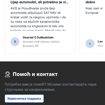
Lijep automobil, ali potrebno je više savjet
dobro
AVIS je Posuđivanje pruža lijep
Imao sam vrl
automobila uključujući SAT NAV ali
Europcar
kratak vodič za njegovu upotrebu i da
su neke od ključnih karakteristika
automobila na engleskom bi bilo vrlo
korisno za ovog kupca. Morali smo da
postavim broj lokalaca informativnog i
Gearoid O Suilleabhain
samo za to nam možda nisu shvatili
Leon
G
brussels midi railway station,
L
funkcije Sat Nav.
Victor
Brussels, BE
Помоћ и контакт
Потребна вам је помоћ? Молимо контактирајте наше
стручњаке за изнајмљивање.
Корисничка подршка