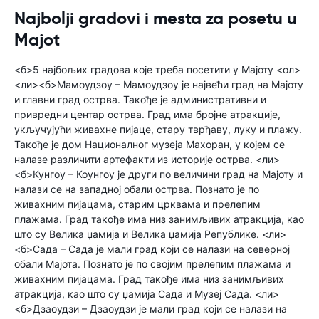
Najbolji gradovi i mesta za posetu u
Majot
<б>5 најбољих градова које треба посетити у Мајоту <ол>
<ли><б>Мамоудзоу – Мамоудзоу је највећи град на Мајоту
и главни град острва. Такође је административни и
привредни центар острва. Град има бројне атракције,
укључујући живахне пијаце, стару тврђаву, луку и плажу.
Такође је дом Националног музеја Махоран, у којем се
налазе различити артефакти из историје острва. <ли>
<б>Кунгоу – Коунгоу је други по величини град на Мајоту и
налази се на западној обали острва. Познато је по
живахним пијацама, старим црквама и прелепим
плажама. Град такође има низ занимљивих атракција, као
што су Велика џамија и Велика џамија Републике. <ли>
<б>Сада – Сада је мали град који се налази на северној
обали Мајота. Познато је по својим прелепим плажама и
живахним пијацама. Град такође има низ занимљивих
атракција, као што су џамија Сада и Музеј Сада. <ли>
<б>Дзаоудзи – Дзаоудзи је мали град који се налази на