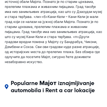
источној обали Мајота. Познато је по старим црквама,
прелепим плажама и живахним пијацама. Град такође
има низ занимљивих атракција, као што су Дзаоудзи музеј
и стара тврђава. <ли><б>Кани-Кели – Кани-Кели је мали
град који се налази на јужној обали Мајота. Познато је по
старим црквама, прелепим плажама и живахним
пијацама. Град такође има низ занимљивих атракција, као
што су музеј Кани-Кели и стара тврђава. <п>Други
градови вредни помена у Мајоту су Бандрабуа, Чикони,
Дембени и Сохоа. Сви ови градови нуде разне атракције,
од историјских места до прелепих плажа. Без обзира где
одлучите да посетите Мајот, сигурно ћете доживети
незаборавно искуство.
Popularne Мајот iznajmljivanje
automobila i Rent a car lokacije