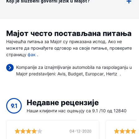
Koji je službeni govorni jezik u Majot?
Мајот често постављана питања
Најчешћа питања за Мајот су приказана испод. Ако не
можете да пронађете одговор на своје питање, проверите
страницу
фак
.
Kompanije za iznajmljivanje automobila na raspolaganju u
Мајот predstavljeni:
Avis
Budget
Europcar
Hertz
.
Недавне рецензије
9.1
Наши клијенти нас оцењују са 9.1 /10 од 12840
04-12-2020