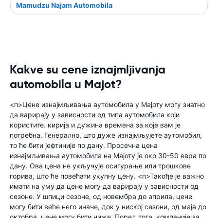
Mamudzu Najam Automobila
Kakve su cene iznajmljivanja
automobila u Majot?
<п>Цене изнајмљивања аутомобила у Мајоту могу знатно
да варирају у зависности од типа аутомобила који
користите. кирија и дужина времена за које вам је
потребна. Генерално, што дуже изнајмљујете аутомобил,
то ће бити јефтиније по дану. Просечна цена
изнајмљивања аутомобила на Мајоту је око 30-50 евра по
дану. Ова цена не укључује осигурање или трошкове
горива, што ће повећати укупну цену. <п>Такође је важно
имати на уму да цене могу да варирају у зависности од
сезоне. У шпици сезоне, од новембра до априла, цене
могу бити веће него иначе, док у ниској сезони, од маја до
октобра, цене могу бити ниже. Поред тога, компаније за