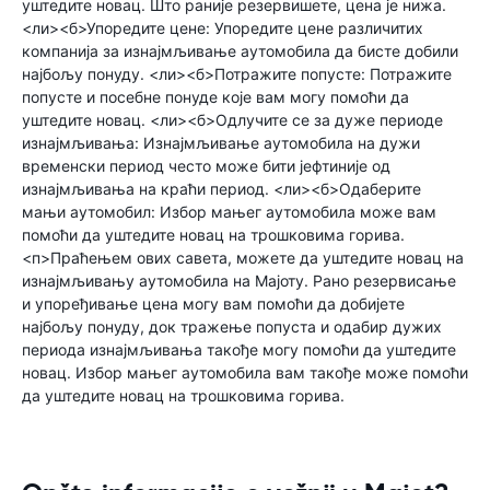
уштедите новац. Што раније резервишете, цена је нижа.
<ли><б>Упоредите цене: Упоредите цене различитих
компанија за изнајмљивање аутомобила да бисте добили
најбољу понуду. <ли><б>Потражите попусте: Потражите
попусте и посебне понуде које вам могу помоћи да
уштедите новац. <ли><б>Одлучите се за дуже периоде
изнајмљивања: Изнајмљивање аутомобила на дужи
временски период често може бити јефтиније од
изнајмљивања на краћи период. <ли><б>Одаберите
мањи аутомобил: Избор мањег аутомобила може вам
помоћи да уштедите новац на трошковима горива.
<п>Праћењем ових савета, можете да уштедите новац на
изнајмљивању аутомобила на Мајоту. Рано резервисање
и упоређивање цена могу вам помоћи да добијете
најбољу понуду, док тражење попуста и одабир дужих
периода изнајмљивања такође могу помоћи да уштедите
новац. Избор мањег аутомобила вам такође може помоћи
да уштедите новац на трошковима горива.