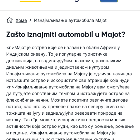
Хоме
Изнајмљивање аутомобила Majot
Zašto iznajmiti automobil u Majot?
<п>Мајот је острво које се налази на обали Африке у
Индијском океану. То је популарна туристичка
дестинација, са задивљујућим плажама, разноликим
дивљим животињама и јединственом културом.
Изнајмљивање аутомобила на Мајоту је одличан начин да
истражите острво и искористите све атракције које нуди.
<п>Изнајмљивање аутомобила на Мајоту вам омогућава
да путујете сопственим темпом и истражујете острво на
флексибилан начин. Можете посетити различите делове
острва, као што су прелепе плаже на северу, живахна
тржишта на југу и задивљујући резервати природе на
истоку. Такође можете искористити предности многих
активности које острво нуди, као што су роњење, роњење
и пецање. Изнајмљивање аутомобила на Мајоту је
одличан начин да искусите јединствену културу и