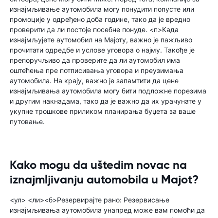
изнајмљивање аутомобила могу понудити попусте или
промоције у одређено доба године, тако да је вредно
проверити да ли постоје посебне понуде. <п>Када
изнајмљујете аутомобил на Мајоту, важно је пажљиво
прочитати одредбе и услове уговора о најму. Такође је
препоручљиво да проверите да ли аутомобил има
оштећења пре потписивања уговора и преузимања
аутомобила. На крају, важно је запамтити да цене
изнајмљивања аутомобила могу бити подложне порезима
и другим накнадама, тако да је важно да их урачунате у
укупне трошкове приликом планирања буџета за ваше
путовање.
Kako mogu da uštedim novac na
iznajmljivanju automobila u Majot?
<ул> <ли><б>Резервирајте рано: Резервисање
изнајмљивања аутомобила унапред може вам помоћи да