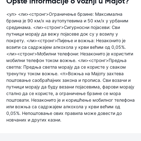
Opšte informacije o vožnji u Majot?
<ул> <ли><стронг>Ограничење брзине: Максимална
брзина је 90 км/х на аутопутевима и 50 км/х у урбаним
срединама. <ли><стронг>Сигурносни појасеви: Сви
путници морају да вежу појасеве док су у возилу у
покрету. <ли><стронг>Пијење и вожња: Незаконито је
возити са садржајем алкохола у крви већим од 0,05%.
<ли><стронг>Мобилни телефони: Незаконито је користити
мобилни телефон током вожње. <ли><стронг>Предња
светла: Предња светла морају да се користе у сваком
тренутку током вожње. <п>Вожња на Мајоту захтева
поштовање саобраћајних закона и прописа. Сви возачи и
путници морају да буду везани појасевима, фарови морају
стално да се користе, а ограничење брзине се мора
поштовати. Незаконито је и коришћење мобилног телефона
или вожња са садржајем алкохола у крви већим од
0,05%. Непоштовање ових правила може довести до
новчаних и других казни.