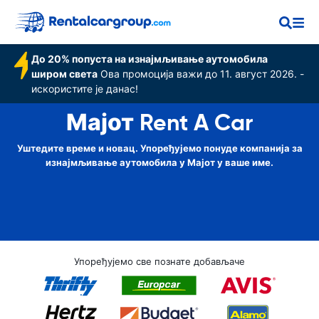
До 20% попуста на изнајмљивање аутомобила
широм света
Ова промоција важи до 11. август 2026. -
искористите је данас!
Мајот Rent A Car
Уштедите време и новац. Упоређујемо понуде компанија за
изнајмљивање аутомобила у Мајот у ваше име.
Упоређујемо све познате добављаче