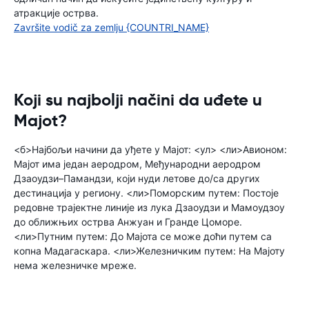
атракције острва.
Završite vodič za zemlju {COUNTRI_NAME}
Koji su najbolji načini da uđete u
Majot?
<б>Најбољи начини да уђете у Мајот: <ул> <ли>Авионом:
Мајот има један аеродром, Међународни аеродром
Дзаоудзи–Памандзи, који нуди летове до/са других
дестинација у региону. <ли>Поморским путем: Постоје
редовне трајектне линије из лука Дзаоудзи и Мамоудзоу
до оближњих острва Анжуан и Гранде Цоморе.
<ли>Путним путем: До Мајота се може доћи путем са
копна Мадагаскара. <ли>Железничким путем: На Мајоту
нема железничке мреже.