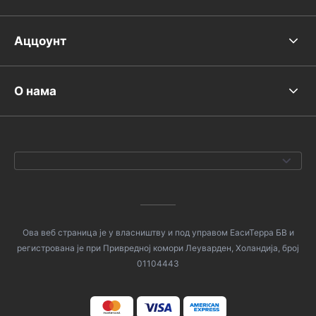
Аццоунт
О нама
Ова веб страница је у власништву и под управом ЕасиТерра БВ и
регистрована је при Привредној комори Леуварден, Холандија, број
01104443