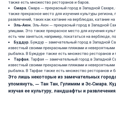
также есть множество ресторанов и баров.
Смара
. Смара — прекрасный город в Западной Сахаре
также прекрасное место для изучения культуры региона,
развлечений, таких как катание на верблюдах, катание на
Эль-Аюн
. Эль-Аюн — прекрасный город в Западной Са
улицами. Это также прекрасное место для изучения куль
есть чем заняться, например, покататься на верблюде, п
Буддур
. Буждур – замечательный город в Западной С
известный своими прекрасными пляжами и невероятными п
рыбалка. В Буждуре также есть множество ресторанов и 
Тарфая
. Тарфая — замечательный город в Западной С
известный своими прекрасными пляжами и невероятными п
рыбалка. В Тарфае также есть множество ресторанов и б
Это лишь некоторые из замечательных городо
упомянуть, — Тан Тан, Гулимим и Эс-Смара. К
изучая ее культуру, ландшафты и развлечения