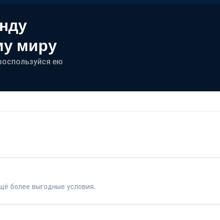
енду
му миру
- воспользуйся ею
щё более выгодные условия.