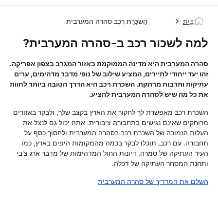
בַּיִת
הַשׂכָּרַת רֶכֶב סהרה המערבית
למה לשכור רכב ב-סהרה המערבית?
סהרה המערבית היא מדינה הממוקמת באזור המגרב בצפון אפריקה.
זהו יעד ייחודי לתיירים, המציע שילוב של נופי מדבר מדהימים, ערים
עתיקות ותרבות מרתקת. השכרת רכב היא הדרך הטובה ביותר לחוות
את כל מה שיש לסהרה המערבית להציע.
השכרת רכב מאפשרת לך לחקור את הארץ בקצב שלך, ולבקר באזורים
מרוחקים שאינם נגישים בתחבורה ציבורית. אתה יכול גם לנצל את
העלות הנמוכה של השכרת רכב בסהרה המערבית ולחסוך כסף על
תחבורה. עם רכב, תוכלו לבקר בכמה מהמקומות היפים בארץ, כמו
העיר העתיקה של סמרה, דיונות החול המדהימות של מדבר ארג צ'בי
ותחנת המסחר העתיקה של דכלה.
השלם את המדריך של סהרה המערבית