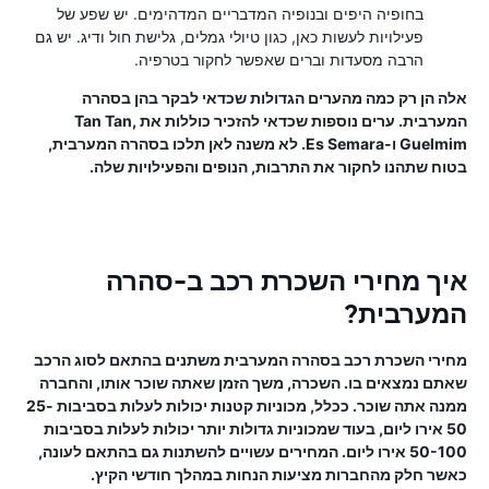
בחופיה היפים ובנופיה המדבריים המדהימים. יש שפע של
פעילויות לעשות כאן, כגון טיולי גמלים, גלישת חול ודיג. יש גם
הרבה מסעדות וברים שאפשר לחקור בטרפיה.
אלה הן רק כמה מהערים הגדולות שכדאי לבקר בהן בסהרה
המערבית. ערים נוספות שכדאי להזכיר כוללות את Tan Tan,
Guelmim ו-Es Semara. לא משנה לאן תלכו בסהרה המערבית,
בטוח שתהנו לחקור את התרבות, הנופים והפעילויות שלה.
איך מחירי השכרת רכב ב-סהרה
המערבית?
מחירי השכרת רכב בסהרה המערבית משתנים בהתאם לסוג הרכב
שאתם נמצאים בו. השכרה, משך הזמן שאתה שוכר אותו, והחברה
ממנה אתה שוכר. ככלל, מכוניות קטנות יכולות לעלות בסביבות 25-
50 אירו ליום, בעוד שמכוניות גדולות יותר יכולות לעלות בסביבות
50-100 אירו ליום. המחירים עשויים להשתנות גם בהתאם לעונה,
כאשר חלק מהחברות מציעות הנחות במהלך חודשי הקיץ.