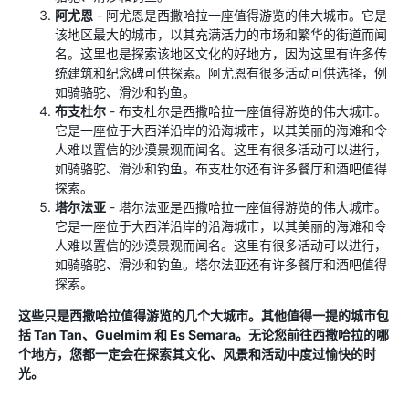
阿尤恩
- 阿尤恩是西撒哈拉一座值得游览的伟大城市。它是
该地区最大的城市，以其充满活力的市场和繁华的街道而闻
名。这里也是探索该地区文化的好地方，因为这里有许多传
统建筑和纪念碑可供探索。阿尤恩有很多活动可供选择，例
如骑骆驼、滑沙和钓鱼。
布支杜尔
- 布支杜尔是西撒哈拉一座值得游览的伟大城市。
它是一座位于大西洋沿岸的沿海城市，以其美丽的海滩和令
人难以置信的沙漠景观而闻名。这里有很多活动可以进行，
如骑骆驼、滑沙和钓鱼。布支杜尔还有许多餐厅和酒吧值得
探索。
塔尔法亚
- 塔尔法亚是西撒哈拉一座值得游览的伟大城市。
它是一座位于大西洋沿岸的沿海城市，以其美丽的海滩和令
人难以置信的沙漠景观而闻名。这里有很多活动可以进行，
如骑骆驼、滑沙和钓鱼。塔尔法亚还有许多餐厅和酒吧值得
探索。
这些只是西撒哈拉值得游览的几个大城市。其他值得一提的城市包
括 Tan Tan、Guelmim 和 Es Semara。无论您前往西撒哈拉的哪
个地方，您都一定会在探索其文化、风景和活动中度过愉快的时
光。