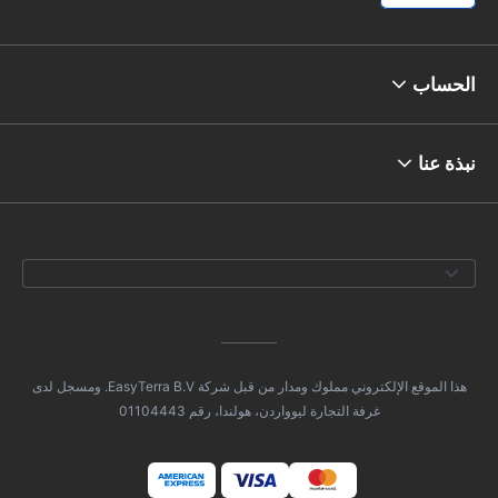
الحساب
نبذة عنا
هذا الموقع الإلكتروني مملوك ومدار من قبل شركة EasyTerra B.V. ومسجل لدى
غرفة التجارة ليوواردن، هولندا، رقم 01104443