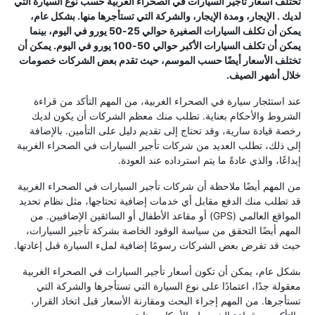
تختلف أسعار تأجير السيارات في الصحراء الغربية حسب نوع السيارة التي
لديك . الإيجار، ومدة الإيجار، والشركة التي تستأجرها منها. بشكل عام،
يمكن أن تكلف السيارات الصغيرة حوالي 25-50 يورو في اليوم، بينما
يمكن أن تكلف السيارات الأكبر حوالي 50-100 يورو في اليوم. يمكن أن
تختلف الأسعار أيضًا حسب الموسم، حيث تقدم بعض الشركات خصومات
خلال أشهر الصيف.
عند استئجار سيارة في الصحراء الغربية، من المهم التأكد من قراءة
الشروط والأحكام بعناية. تطلب منك معظم الشركات أن يكون لديك
رخصة قيادة سارية، وقد تحتاج إلى تقديم دليل على التأمين. بالإضافة
إلى ذلك، تطلب العديد من شركات تأجير السيارات في الصحراء الغربية
إيداعًا، والذي عادةً ما يتم استرداده عند العودة.
من المهم أيضًا ملاحظة أن شركات تأجير السيارات في الصحراء الغربية
قد تطلب منك الدفع مقابل أي خدمات إضافية تحتاجها، مثل نظام تحديد
المواقع العالمي (GPS) أو مقاعد الأطفال أو السائقين الإضافيين. من
المهم أيضًا التحقق من سياسة الوقود الخاصة بشركة تأجير السيارات،
حيث قد تفرض بعض الشركات رسومًا إضافية لملء السيارة قبل إعادتها.
بشكل عام، يمكن أن تكون أسعار تأجير السيارات في الصحراء الغربية
معقولة جدًا، اعتمادًا على نوع السيارة التي تستأجرها والشركة التي
تستأجرها. من المهم إجراء البحث ومقارنة الأسعار قبل اتخاذ القرار،