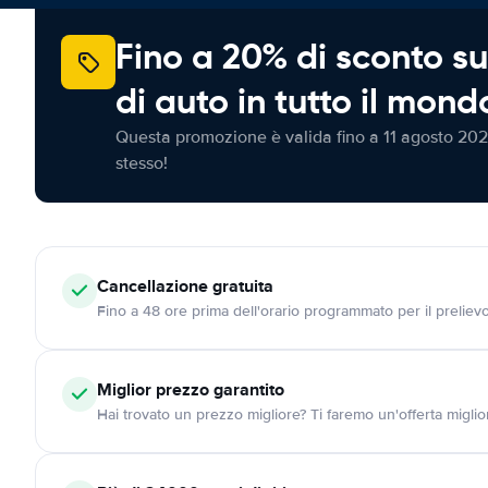
Fino a 20% di sconto su
di auto in tutto il mond
Questa promozione è valida fino a 11 agosto 202
stesso!
Cancellazione
gratuita
Fino a 48 ore prima dell'orario programmato per il preliev
Miglior prezzo garantito
Hai trovato un prezzo migliore? Ti faremo un'offerta miglio