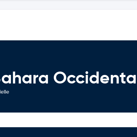
Sahara Occidenta
elle
l