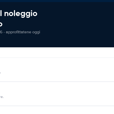
l noleggio
o
6 - approfittatene oggi
o
re.