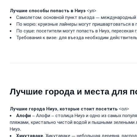
Лучшие способы попасть в Ниуэ
<ул>
Самолетом: основной пункт въезда — международный 
По морю: круизные лайнеры могут пришвартоваться в 
По суше: посетители могут попасть в Ниуэ, пересекая г
Требования к визе: для въезда необходим действител
Лучшие города и места для п
Лучшие города Ниуэ, которые стоит посетить
<ол>
Алофи
– Алофи – столица Ниуэ и одно из самых попул
пляжами, кристально чистой водой и пышными зелеными л
Ниуэ.
Хикутаваке
. Хикутаваке — небольшая деревня, распо