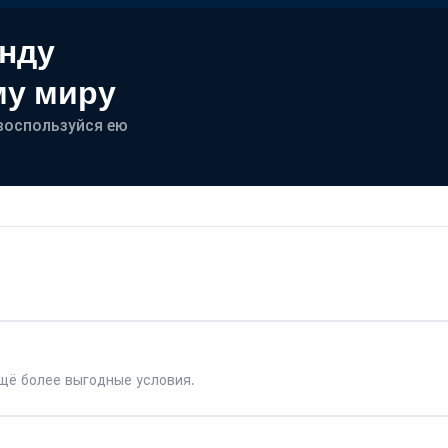
енду
му миру
- воспользуйся ею
щё более выгодные условия.