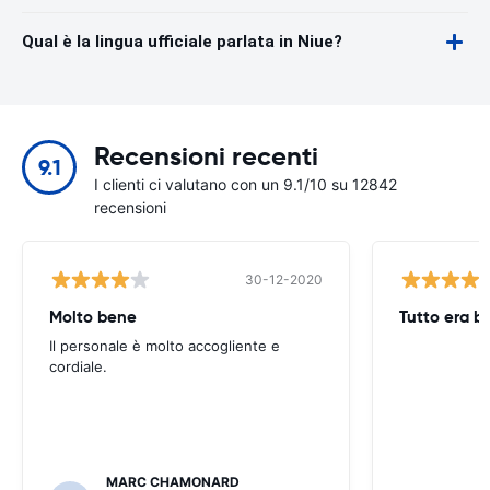
Qual è la lingua ufficiale parlata in Niue?
Recensioni recenti
9.1
I clienti ci valutano con un 9.1/10 su 12842
recensioni
30-12-2020
Molto bene
Tutto era b
Il personale è molto accogliente e
cordiale.
MARC CHAMONARD