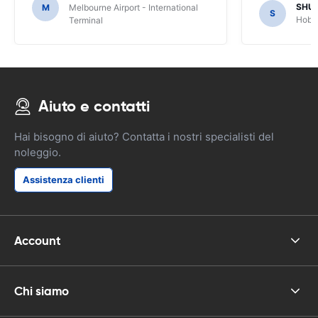
SHU
M
Melbourne Airport - International
S
Hobar
Terminal
Aiuto e contatti
Hai bisogno di aiuto? Contatta i nostri specialisti del
noleggio.
Assistenza clienti
Account
Chi siamo