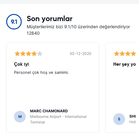
Son yorumlar
9.1
Müşterilerimiz bizi 9.1/10 üzerinden değerlendiriyor
12840
30-12-2020
Çok iyi
Her şey yol
Personel çok hoş ve samimi.
MARC CHAMONARD
SHU
M
Melbourne Airport - International
S
Hobar
Terminal