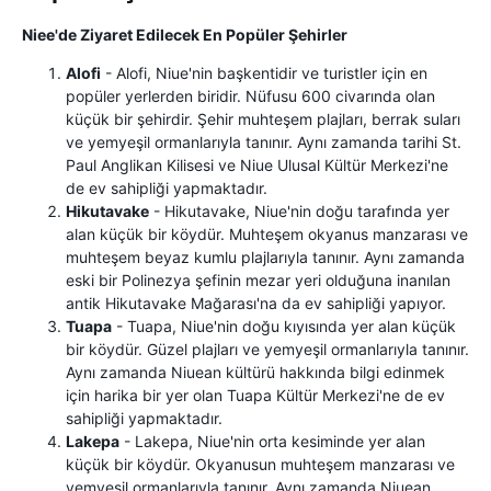
Niee'de Ziyaret Edilecek En Popüler Şehirler
Alofi
- Alofi, Niue'nin başkentidir ve turistler için en
popüler yerlerden biridir. Nüfusu 600 civarında olan
küçük bir şehirdir. Şehir muhteşem plajları, berrak suları
ve yemyeşil ormanlarıyla tanınır. Aynı zamanda tarihi St.
Paul Anglikan Kilisesi ve Niue Ulusal Kültür Merkezi'ne
de ev sahipliği yapmaktadır.
Hikutavake
- Hikutavake, Niue'nin doğu tarafında yer
alan küçük bir köydür. Muhteşem okyanus manzarası ve
muhteşem beyaz kumlu plajlarıyla tanınır. Aynı zamanda
eski bir Polinezya şefinin mezar yeri olduğuna inanılan
antik Hikutavake Mağarası'na da ev sahipliği yapıyor.
Tuapa
- Tuapa, Niue'nin doğu kıyısında yer alan küçük
bir köydür. Güzel plajları ve yemyeşil ormanlarıyla tanınır.
Aynı zamanda Niuean kültürü hakkında bilgi edinmek
için harika bir yer olan Tuapa Kültür Merkezi'ne de ev
sahipliği yapmaktadır.
Lakepa
- Lakepa, Niue'nin orta kesiminde yer alan
küçük bir köydür. Okyanusun muhteşem manzarası ve
yemyeşil ormanlarıyla tanınır. Aynı zamanda Niuean