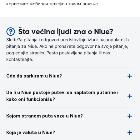
користите мобилни телефон током вожње.
Šta većina ljudi zna o Niue?
Slede?a pitanja i odgovori predstavljaju izbor najpopularnijih
pitanja za Niue. Ako ne prona?ete odgovor na svoje pitanje,
pogledajte stranicu ?esto postavljana pitanja ili nas
kontaktirajte.
Gde da parkiram u Niue?
Da li u Niue postoje putevi sa naplatom putarine i
kako oni funkcionišu?
Kojom stranom puta voze u Niue?
Koja je valuta u Niue?