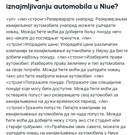
iznajmljivanju automobila u Niue?
<ул> <ли><стронг>Резервирајте унапред: Резервисањем
изнајмљеног аутомобила унапред можете уштедети
новац. Можда ћете моћи да добијете бољу понуду него
ако чекате до последњег тренутка. <ли>
<стронг>Упоредите цене: Упоредите цене различитих
компанија за изнајмљивање аутомобила у Ниуеу да бисте
добили најбољу понуду. <ли><стронг>Изаберите прави
аутомобил: Изаберите праву величину и тип аутомобила
за своје потребе. Можда ћете моћи да уштедите новац
тако што ћете изабрати мањи аутомобил. <ли>
<стронг>Потражите понуде: Потражите све специјалне
понуде које могу бити доступне. Можда ћете моћи да
остварите попуст ако резервишете свој аутомобил за
изнајмљивање на дужи временски период. <ли>
<стронг>Тражите попусте: Питајте компаније за
изнајмљивање аутомобила да ли нуде попусте. Можда
ћете моћи да добијете нижу стопу ако сте студент или
старији грађанин. <п>Праћењем ових савета, можете да
уштедите новац на изнајмљивању аутомобила у Ниуе.