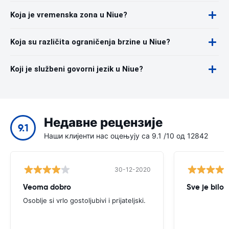
Koja je vremenska zona u Niue?
Koja su različita ograničenja brzine u Niue?
Koji je službeni govorni jezik u Niue?
Недавне рецензије
9.1
Наши клијенти нас оцењују са 9.1 /10 од 12842
30-12-2020
Veoma dobro
Sve je bilo 
Osoblje si vrlo gostoljubivi i prijateljski.