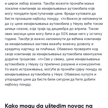
и широк избор возила. Такође можете пронаћи мање
локалне компаније за изнајмљивање аутомобила које
могу понудити приступачније цене. Вреди куповати да
бисте пронашли најбољу понуду. <п>Важно је напоменути
да су цене изнајмљивања аутомобила у Ниуеу веће током
шпице сезоне, која траје од децембра до априла. Током
ових месеци цене могу бити и до 50% више него у остатку
године. Такође је важно напоменути да већина компанија
за изнајмљивање захтева важећу возачку дозволу и
кредитну картицу за плаћање. Обавезно проверите код
своје компаније за изнајмљивање аутомобила евентуалне
додатне трошкове. <п>Све у свему, цене изнајмљивања
аутомобила у Ниуеу су прилично разумне и конкурентне.
Уз мало истраживања, могуће је пронаћи сјајну понуду за
изнајмљивање аутомобила у Ниуе. Обавезно купујте и
упоредите цене да бисте били сигурни да ћете добити
најбољу понуду.
Kako mogu da uštedim novac na