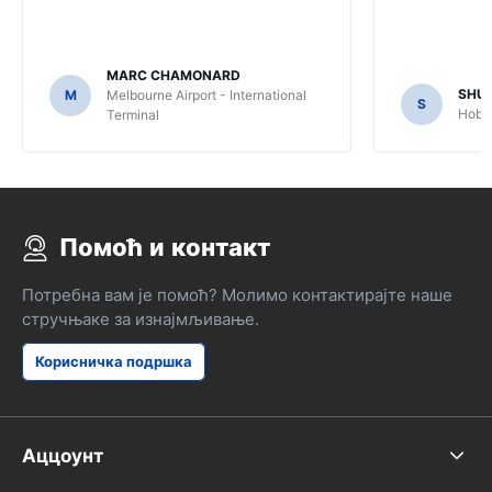
MARC CHAMONARD
SHU
M
Melbourne Airport - International
S
Hobar
Terminal
Помоћ и контакт
Потребна вам је помоћ? Молимо контактирајте наше
стручњаке за изнајмљивање.
Корисничка подршка
Аццоунт