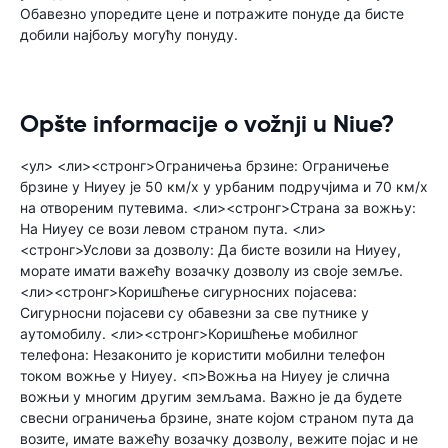
Обавезно упоредите цене и потражите понуде да бисте
добили најбољу могућу понуду.
Opšte informacije o vožnji u Niue?
<ул> <ли><стронг>Ограничења брзине: Ограничење
брзине у Ниуеу је 50 км/х у урбаним подручјима и 70 км/х
на отвореним путевима. <ли><стронг>Страна за вожњу:
На Ниуеу се вози левом страном пута. <ли>
<стронг>Услови за дозволу: Да бисте возили на Ниуеу,
морате имати важећу возачку дозволу из своје земље.
<ли><стронг>Коришћење сигурносних појасева:
Сигурносни појасеви су обавезни за све путнике у
аутомобилу. <ли><стронг>Коришћење мобилног
телефона: Незаконито је користити мобилни телефон
током вожње у Ниуеу. <п>Вожња на Ниуеу је слична
вожњи у многим другим земљама. Важно је да будете
свесни ограничења брзине, знате којом страном пута да
возите, имате важећу возачку дозволу, вежите појас и не