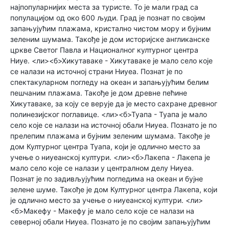
најпопуларнијих места за туристе. То је мали град са
популацијом од око 600 људи. Град је познат по својим
запањујућим плажама, кристално чистом мору и бујним
зеленим шумама. Такође је дом историјске англиканске
цркве Светог Павла и Националног културног центра
Ниуе. <ли><б>Хикутаваке - Хикутаваке је мало село које
се налази на источној страни Ниуеа. Познат је по
спектакуларном погледу на океан и запањујућим белим
пешчаним плажама. Такође је дом древне пећине
Хикутаваке, за коју се верује да је место сахране древног
полинезијског поглавице. <ли><б>Туапа - Туапа је мало
село које се налази на источној обали Ниуеа. Познато је по
прелепим плажама и бујним зеленим шумама. Такође је
дом Културног центра Туапа, који је одлично место за
учење о ниуеанској култури. <ли><б>Лакепа - Лакепа је
мало село које се налази у централном делу Ниуеа.
Познат је по задивљујућим погледима на океан и бујне
зелене шуме. Такође је дом Културног центра Лакепа, који
је одлично место за учење о ниуеанској култури. <ли>
<б>Макефу - Макефу је мало село које се налази на
северној обали Ниуеа. Познато је по својим запањујућим