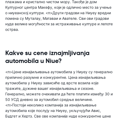
плажама и кристално чистом мору. Такође је дом
Културног центра Макефу, који је одлично место за учење
о ниуеанској култури. <п>Други градови на Ниуеу вредни
помена су Муталау, Матаваи и Авателе. Сви ови градови
нуде велике могућности за истраживање културе и лепоте
острва.
Kakve su cene iznajmljivanja
automobila u Niue?
<п>Цене изнајмљивања аутомобила у Ниуеу су генерално
прилично разумне и конкурентне. Цена изнајмљивања
аутомобила у Ниуеу зависиће од врсте возила које
тражите, дужине вашег изнајмљивања и сезоне.
Генерално, можете очекивати да ћете платити између 30 и
50 УСД дневно за аутомобил средње величине.
<п>Постоји неколико компанија за изнајмљивање
аутомобила које послују на Ниуеу, укључујући Авис,
Будгет и Хертз. Све ове компаније нуде конкурентне цене