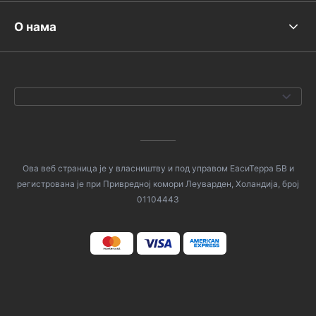
О нама
Ова веб страница је у власништву и под управом ЕасиТерра БВ и
регистрована је при Привредној комори Леуварден, Холандија, број
01104443