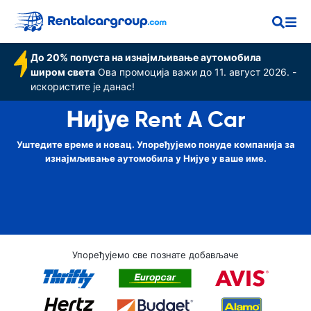
До 20% попуста на изнајмљивање аутомобила
широм света
Ова промоција важи до 11. август 2026. -
искористите је данас!
Нијуе Rent A Car
Уштедите време и новац. Упоређујемо понуде компанија за
изнајмљивање аутомобила у Нијуе у ваше име.
Упоређујемо све познате добављаче