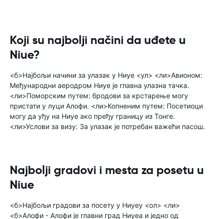
Koji su najbolji načini da uđete u
Niue?
<б>Најбољи начини за улазак у Ниуе <ул> <ли>Авионом:
Међународни аеродром Ниуе је главна улазна тачка.
<ли>Поморским путем: бродови за крстарење могу
пристати у луци Алофи. <ли>Копненим путем: Посетиоци
могу да уђу на Ниуе ако пређу границу из Тонге.
<ли>Услови за визу: За улазак је потребан важећи пасош.
Najbolji gradovi i mesta za posetu u
Niue
<б>Најбољи градови за посету у Ниуеу <ол> <ли>
<б>Алофи - Алофи је главни град Ниуеа и једно од