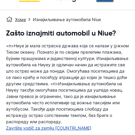
Хоме
Изнајмљивање аутомобила Niue
Zašto iznajmiti automobil u Niue?
<п>Ниуе је мала острвска држава која се налази у јужном
Тихом океану. Познато је по својим прелепим плажама,
бујним прашумама и јединственој култури. Изнајмљивање
аутомобила на Ниуеу је одличан начин да истражите све
што острво може да понуди. Омогућава посетиоцима да
се лако крећу и посећују атракције до којих је тешко доћи
другим средствима. <п>Изнајмљивање аутомобила на
Ниуеу такође омогућава посетиоцима да уштеде новац.
Јавни превоз је ограничен, тако да је изнајмљивање
аутомобила често исплативије од вожње таксијем или
аутобусом. Такође даје посетиоцима слободу да
истражују острво сопственим темпом, без бриге о
распореду или распореду.
Završite vodič za zemlju {COUNTRI_NAME}