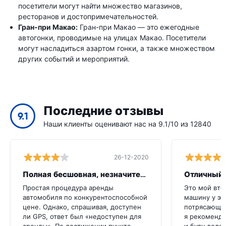
посетители могут найти множество магазинов,
ресторанов и достопримечательностей.
Гран-при Макао:
Гран-при Макао — это ежегодные
автогонки, проводимые на улицах Макао. Посетители
могут насладиться азартом гонки, а также множеством
других событий и мероприятий.
Последние отзывы
9.1
Наши клиенты оценивают нас на 9.1/10 из 12840
26-12-2020
Полная бесшовная, незначительная икот
Отличный 
Простая процедура аренды
Это мой вто
автомобиля по конкурентоспособной
машину у эт
цене. Однако, спрашивая, доступен
потрясающе,
ли GPS, ответ был «недоступен для
я рекоменду
аренды». По достижении пункта
и буду делат