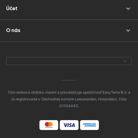
Účet
O nás
Túto webovú stránku vlastní a prevádzkuje spoločnosť EasyTerra B.V. a
je registrovaná v Obchodnej komore Leeuwarden, Holandsko, číslo
01104443.