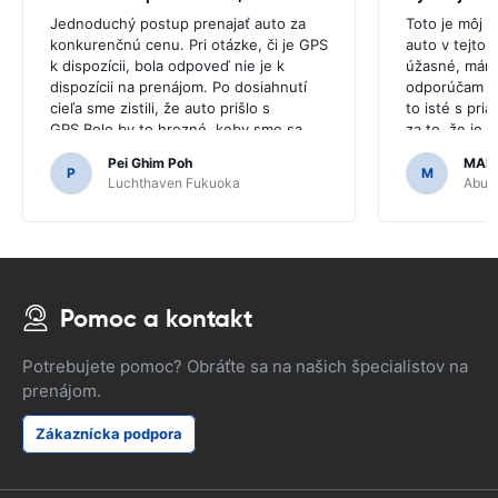
Jednoduchý postup prenajať auto za
Toto je môj d
konkurenčnú cenu. Pri otázke, či je GPS
auto v tejto 
k dispozícii, bola odpoveď nie je k
úžasné, mám 
dispozícii na prenájom. Po dosiahnutí
odporúčam ce
cieľa sme zistili, že auto prišlo s
to isté s pri
GPS.Bolo by to hrozné, keby sme sa
za to, že je
rozhodli kúpiť GPS, pretože bolo
jednoduché.
Pei Ghim Poh
MAI
potrebné navigovať po japonských
P
M
Luchthaven Fukuoka
Abu D
cestách.
Pomoc a kontakt
Potrebujete pomoc? Obráťte sa na našich špecialistov na
prenájom.
Zákaznícka podpora