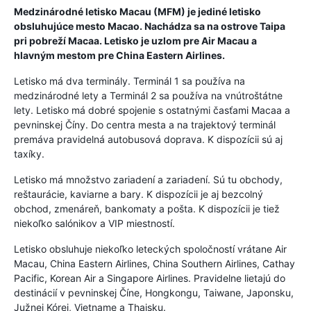
Medzinárodné letisko Macau (MFM) je jediné letisko
obsluhujúce mesto Macao. Nachádza sa na ostrove Taipa
pri pobreží Macaa. Letisko je uzlom pre Air Macau a
hlavným mestom pre China Eastern Airlines.
Letisko má dva terminály. Terminál 1 sa používa na
medzinárodné lety a Terminál 2 sa používa na vnútroštátne
lety. Letisko má dobré spojenie s ostatnými časťami Macaa a
pevninskej Číny. Do centra mesta a na trajektový terminál
premáva pravidelná autobusová doprava. K dispozícii sú aj
taxíky.
Letisko má množstvo zariadení a zariadení. Sú tu obchody,
reštaurácie, kaviarne a bary. K dispozícii je aj bezcolný
obchod, zmenáreň, bankomaty a pošta. K dispozícii je tiež
niekoľko salónikov a VIP miestností.
Letisko obsluhuje niekoľko leteckých spoločností vrátane Air
Macau, China Eastern Airlines, China Southern Airlines, Cathay
Pacific, Korean Air a Singapore Airlines. Pravidelne lietajú do
destinácií v pevninskej Číne, Hongkongu, Taiwane, Japonsku,
Južnej Kórei, Vietname a Thajsku.