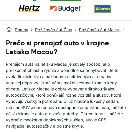
Domov
Požičovňa áut Čína
Požičovňa áut Macao
Le
Prečo si prenajať auto v krajine
Letiska Macau?
Prenájom auta na letisku Macau je skvelý spôsob, ako
preskúmať oblasť a rýchlo a pohodlne sa pohybovať. Je to
oveľa flexibilnejšia a nákladovo efektívnejšia alternatíva
verejnej dopravy, ktorá vám umožní cestovať kam a kedy
chcete. Letisko Macao je dobre vybavené širokou škálou
autopožičovní, ktoré ponúkajú rôzne vozidlá a služby, ktoré
vyhovujú všetkým potrebám. Či už hľadáte luxusný sedan,
rodinné SUV alebo cenovo dostupné kompaktné auto, môžete
nájsť dokonalé auto pre vaše potreby. Okrem toho si môžete
vybrať z množstva doplnkových služieb, ako je GPS
navigácia, autosedačky a poistné krytie.