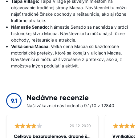
Taipa Village:
Taipa Village je skvelým miestom na
objavovanie tradičnej strany Macaa. Návštevníci tu môžu
nájsť tradičné čínske obchody a reštaurácie, ako aj rôzne
kultúrne atrakcie.
Námestie Senado:
Námestie Senado sa nachádza v srdci
historickej štvrti Macaa. Návštevníci tu môžu nájsť rôzne
obchody, reštaurácie a atrakcie.
Velká cena Macaa:
Veľká cena Macaa sú každoročné
motoristické preteky, ktoré sa konajú v uliciach Macaa.
Návštevníci si môžu užiť vzrušenie z pretekov, ako aj z
množstva iných podujatí a aktivít.
Nedávne recenzie
9.1
Naši zákazníci nás hodnotia 9.1/10 z 12840
26-12-2020
Celkovo bezproblémové, drobné škytavka
Vynikajúca