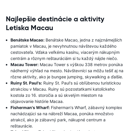
Najlepšie destinácie a aktivity
Letiska Macau
Benátske Macao:
Benátske Macao, jedna z najznámejších
pamiatok v Macau, je nevyhnutnou návštevou každého
cestovateľa. Vďaka veľkému kasínu, viacerým nákupným
centrám a rôznym reštauráciám si tu každý nájde niečo.
Macau Tower:
Macau Tower s výškou 338 metrov ponúka
nádherný výhľad na mesto. Návštevníci sa môžu tešiť aj na
rôzne aktivity, ako je bungee jumping, skywalking a ďalšie.
Ruiny St. Paul's:
Ruiny St. Paul's sú obľúbenou turistickou
atrakciou v Macau. Ruiny sú pozostatkami katolíckeho
kostola zo 16. storočia a sú skvelým miestom na
objavovanie histórie Macaa.
Fisherman's Wharf:
Fisherman's Wharf, zábavný komplex
nachádzajúci sa na nábreží Macaa, ponúka množstvo
atrakcií, ako je zábavný park, nákupné centrum a
reštaurácie.