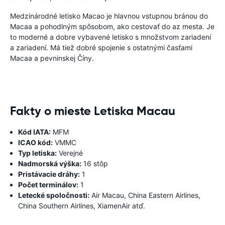
Medzinárodné letisko Macao je hlavnou vstupnou bránou do
Macaa a pohodlným spôsobom, ako cestovať do az mesta. Je
to moderné a dobre vybavené letisko s množstvom zariadení
a zariadení. Má tiež dobré spojenie s ostatnými časťami
Macaa a pevninskej Číny.
Fakty o mieste Letiska Macau
Kód IATA:
MFM
ICAO kód:
VMMC
Typ letiska:
Verejné
Nadmorská výška:
16 stôp
Pristávacie dráhy:
1
Počet terminálov:
1
Letecké spoločnosti:
Air Macau, China Eastern Airlines,
China Southern Airlines, XiamenAir atď.