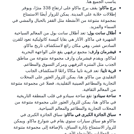
يناسب الجميع هنا.
برج ماكاو:
يقف برج ماكاو على ارتفاع 338 مترًا، ويوفر
إطلالات خلابة على المدينة. يمكن للزوار أيضًا الاستمتاع
بمجموعة متنوعة من الأنشطة مثل القفز بالحبال والمشي في
السماء والمزيد.
أطلال سانت بول:
تعد أطلال سانت بول من المعالم السياحية
الشهيرة في ماكاو. الآثار هي بقايا كنيسة كاثوليكية تعود للقرن
السادس عشر، وهي مكان رائع لاستكشاف تاريخ ماكاو.
فيشرمان وارف:
مجمع ترفيهي يقع على الواجهة البحرية
لماكاو، ويقدم فيشرمان وارف مجموعة متنوعة من مناطق
الجذب مثل المتنزه الترفيهي ومركز التسوق والمطاعم.
قرية تايبا:
تعد قرية تايبا مكانًا رائعًا لاستكشاف الجانب
التقليدي من ماكاو. هنا، يمكن للزوار العثور على المحلات
التجارية والمطاعم الصينية التقليدية، فضلا عن مجموعة متنوعة
من المعالم الثقافية.
ساحة سينادو:
تقع ساحة سينادو في قلب المنطقة التاريخية
في ماكاو. هنا، يمكن للزوار العثور على مجموعة متنوعة من
المحلات التجارية والمطاعم والمعالم السياحية.
سباق الجائزة الكبرى في ماكاو:
سباق الجائزة الكبرى في
ماكاو هو سباق سيارات سنوي يقام في شوارع ماكاو. ويمكن
للزوار الاستمتاع بإثارة السباق، بالإضافة إلى مجموعة متنوعة
من الفعاليات والأنشطة الأخرى.