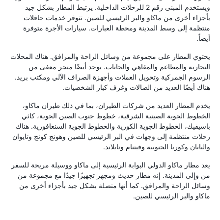
ويستخدم المبنى رقم 2 للرحلات الداخلية. يرتبط المطار بشكل جيد
بأجزاء أخرى من ماكاو والبر الرئيسي للصين. تتوفر خدمات حافلات
منتظمة إلى وسط المدينة ومحطة العبارات. سيارات الأجرة متوفرة
أيضاً.
يحتوي المطار على مجموعة من وسائل الراحة والمرافق. هناك المحلات
التجارية والمطاعم والمقاهي والحانات. يوجد أيضًا متجر معفى من
الرسوم الجمركية وتحويل العملات وأجهزة الصراف الآلي ومكتب بريد.
هناك أيضًا العديد من الصالات وغرف كبار الشخصيات.
يخدم المطار العديد من شركات الطيران، بما في ذلك طيران ماكاو،
الخطوط الجوية الصينية الشرقية، خطوط جنوب الصين الجوية، كاثي
باسيفيك، الخطوط الجوية الكورية والخطوط الجوية السنغافورية. هناك
رحلات منتظمة إلى وجهات في البر الرئيسي للصين وهونج كونج وتايوان
واليابان وكوريا الجنوبية وفيتنام وتايلاند.
يعد مطار ماكاو الدولي البوابة الرئيسية إلى ماكاو ووسيلة مريحة للسفر
من وإلى المدينة. إنه مطار حديث ومجهز تجهيزًا جيدًا مع مجموعة من
وسائل الراحة والمرافق. كما أنها متصلة بشكل جيد بأجزاء أخرى من
ماكاو والبر الرئيسي للصين.