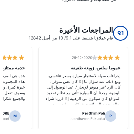
المراجعات الأخيرة
9.1
قام عملاؤنا بتقييمنا على 9.1/ 10 من أصل 12842
26-12-2020
عموما سلس، زوبعة طفيفة
خدمة ممتازة
إجراءات سهلة لاستئجار سيارة بسعر تنافسي.
هذه هي المرة ال
ومع ذلك، عند سؤال ما إذا كان غس متوفرا،
هذه المجموعة و
كان الرد 'غير متوفر للإيجار '. عند الوصول إلى
خبرة كبيرة، وأو
الوجهة، وجدنا أن السيارة تأتي مع نظام تحديد
وسوف تفعل الش
المواقع.كان سيكون من الرهيبة إذا قررنا شراء
والجميع.شكرا لج
نظام تحديد المواقع حيث كان من الضروري
للتنقل الطرق اليابانية.
AORE
Pei Ghim Poh
M
P
irport
Luchthaven Fukuoka