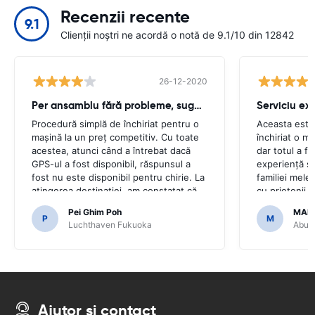
Recenzii recente
9.1
Clienții noștri ne acordă o notă de 9.1/10 din 12842
26-12-2020
Per ansamblu fără probleme, sughiț minor
Serviciu ex
Procedură simplă de închiriat pentru o
Aceasta este
mașină la un preț competitiv. Cu toate
închiriat o m
acestea, atunci când a întrebat dacă
dar totul a f
GPS-ul a fost disponibil, răspunsul a
experiență ș
fost nu este disponibil pentru chirie. La
familiei mele 
atingerea destinației, am constatat că
cu prietenii 
mașina a venit cu GPS.Ar fi fost
mulțumim că a
Pei Ghim Poh
MAI
groaznic dacă am fi decis să cumpărăm
ușoară.
P
M
Luchthaven Fukuoka
Abu D
un GPS așa cum era necesar pentru a
naviga pe drumurile japoneze.
Ajutor și contact