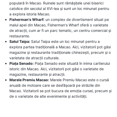
populară în Macao. Ruinele sunt rămășițele unei biserici
catolice din secolul al XVI-lea și sunt un loc minunat pentru
a explora istoria Macao.
Fisherman's Wharf:
un complex de divertisment situat pe
malul apei din Macao, Fisherman's Wharf oferă o varietate
de atracții, cum ar fi un parc tematic, un centru comercial și
restaurante.
Satul Taipa:
Satul Taipa este un loc minunat pentru a
explora partea tradițională a Macao. Aici, vizitatorii pot găsi
magazine și restaurante tradiționale chinezești, precum și o
varietate de atracții culturale.
Piața Senado:
Piața Senado este situată în inima cartierului
istoric din Macao. Aici, vizitatorii pot găsi o varietate de
magazine, restaurante și atracții.
Marele Premiu Macao:
Marele Premiu Macao este o cursă
anuală de motoare care se desfășoară pe străzile din
Macao. Vizitatorii se pot bucura de emoția cursei, precum și
de o varietate de alte evenimente și activități.