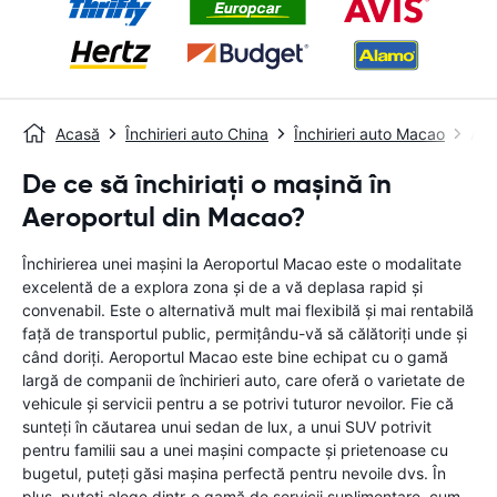
Acasă
Închirieri auto China
Închirieri auto Macao
Aer
De ce să închiriați o mașină în
Aeroportul din Macao?
Închirierea unei mașini la Aeroportul Macao este o modalitate
excelentă de a explora zona și de a vă deplasa rapid și
convenabil. Este o alternativă mult mai flexibilă și mai rentabilă
față de transportul public, permițându-vă să călătoriți unde și
când doriți. Aeroportul Macao este bine echipat cu o gamă
largă de companii de închirieri auto, care oferă o varietate de
vehicule și servicii pentru a se potrivi tuturor nevoilor. Fie că
sunteți în căutarea unui sedan de lux, a unui SUV potrivit
pentru familii sau a unei mașini compacte și prietenoase cu
bugetul, puteți găsi mașina perfectă pentru nevoile dvs. În
plus, puteți alege dintr-o gamă de servicii suplimentare, cum