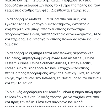
Μακάο και της ηπειρωτικής Κίνας. Υπάρχουν τακτικά
δρομολόγια λεωφορείων προς το κέντρο της πόλης και τον
τερματικό σταθμό των φέρι. Διατίθενται επίσης ταξί.
Το αεροδρόμιο διαθέτει μια σειρά από ανέσεις και
εγκαταστάσεις. Υπάρχουν καταστήματα, εστιατόρια,
καφετέριες και μπαρ. Υπάρχει επίσης κατάστημα
αφορολογήτων ειδών, ανταλλακτήριο συναλλάγματος, ΑΤΜ
και ταχυδρομείο. Υπάρχουν επίσης πολλά σαλόνια και VIP
δωμάτια.
Το αεροδρόμιο εξυπηρετείται από πολλές αεροπορικές
εταιρείες, συμπεριλαμβανομένων των Air Macau, China
Eastern Airlines, China Southern Airlines, Cathay Pacific,
Korean Air και Singapore Airlines. Υπάρχουν τακτικές
πτήσεις προς προορισμούς στην ηπειρωτική Κίνα, το Χονγκ
Κονγκ, την Ταϊβάν, την Ιαπωνία, τη Νότια Κορέα, το Βιετνάμ
και την Ταϊλάνδη.
Το Διεθνές Αεροδρόμιο του Μακάου είναι η κύρια πύλη προς
το Μακάο και ένας βολικός τρόπος για να ταξιδέψετε από
και προς την πόλη. Είναι ένα σύγχρονο και καλά
εξοπλισμένο αεροδρόμιο με μια σειρά από ανέσεις και