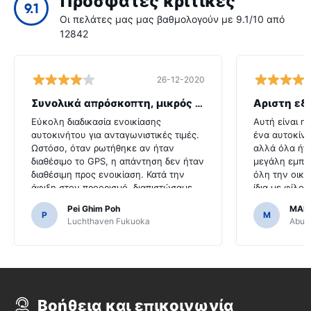
Πρόσφατες κριτικές
9.1
Οι πελάτες μας μας βαθμολογούν με 9.1/10 από
12842
26-12-2020
Συνολικά απρόσκοπτη, μικρός λόξυγκας
Αριστη εξ
Εύκολη διαδικασία ενοικίασης
Αυτή είναι η
αυτοκινήτου για ανταγωνιστικές τιμές.
ένα αυτοκίνη
Ωστόσο, όταν ρωτήθηκε αν ήταν
αλλά όλα ήτ
διαθέσιμο το GPS, η απάντηση δεν ήταν
μεγάλη εμπει
διαθέσιμη προς ενοικίαση. Κατά την
όλη την οικο
άφιξη στον προορισμό, διαπιστώσαμε
ίδια με φίλο
ότι το αυτοκίνητο ήρθε με GPS.Θα ήταν
που το καθισ
Pei Ghim Poh
MAI
τρομερό εάν αποφασίσαμε να
εύκολο.
P
M
Luchthaven Fukuoka
Abu D
αγοράσουμε ένα GPS, όπως ήταν
απαραίτητο για την πλοήγηση στους
ιαπωνικούς δρόμους.
Βοήθεια και επικοινωνία