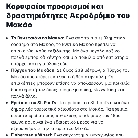
Κορυφαίοι προορισμοί και
δραστηριότητες Αεροδρόμιο του
Μακάο
Το Βενετσιάνικο Μακάο:
Ένα από τα πιο εμβληματικά
ορόσημα στο Μακάο, το Ενετικό Μακάο πρέπει να
επισκεφθεί κάθε ταξιδιώτης. Με ένα μεγάλο καζίνο,
πολλά εμπορικά κέντρα και μια ποικιλία από εστιατόρια,
υπάρχει κάτι για όλους εδώ.
Πύργος του Μακάου:
Σε ύψος 338 μέτρων, ο Πύργος του
Μακάο προσφέρει εκπληκτική θέα στην πόλη. Οι
επισκέπτες μπορούν επίσης να απολαύσουν μια ποικιλία
δραστηριοτήτων όπως bungee jumping, skywalking και
πολλά άλλα.
Ερείπια του St. Paul's:
Τα ερείπια του St. Paul's είναι ένα
δημοφιλές τουριστικό αξιοθέατο στο Μακάο. Τα ερείπια
είναι τα ερείπια μιας καθολικής εκκλησίας του 16ου
αιώνα και είναι ένα εξαιρετικό μέρος για να
εξερευνήσετε την ιστορία του Μακάο.
Fisherman's Wharf:
Ένα συγκρότημα ψυχαγωγίας που