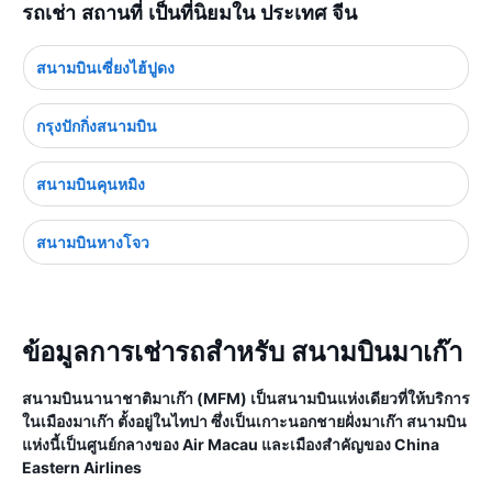
รถเช่า สถานที่ เป็นที่นิยมใน ประเทศ จีน
สนามบินเซี่ยงไฮ้ปูดง
กรุงปักกิ่งสนามบิน
สนามบินคุนหมิง
สนามบินหางโจว
ข้อมูลการเช่ารถสำหรับ สนามบินมาเก๊า
สนามบินนานาชาติมาเก๊า (MFM) เป็นสนามบินแห่งเดียวที่ให้บริการ
ในเมืองมาเก๊า ตั้งอยู่ในไทปา ซึ่งเป็นเกาะนอกชายฝั่งมาเก๊า สนามบิน
แห่งนี้เป็นศูนย์กลางของ Air Macau และเมืองสำคัญของ China
Eastern Airlines