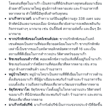
โดดเด่นที่สุดในมาเก๊า เป็นสถานที่ที่นักเดินทางทุกคนต้องมาเยือน
ด้วยคาสิโนขนาดใหญ่ ศูนย์การค้าหลายแห่ง และร้านอาหารที่
หลากหลาย ทำให้ที่นี่มีทุกสิ่งสำหรับทุกคน
มาเก๊าทาวเวอร์:
มาเก๊าทาวเวอร์ยืนอยู่ที่ความสูง 338 เมตร มอบ
ทิวทัศน์อันงดงามของเมือง นักท่องเที่ยวยังสามารถเพลิดเพลินกับ
กิจกรรมต่างๆ มากมาย เช่น บันจี้จัมพ์ สกายวอล์คกิ้ง และอื่นๆ อีก
มากมาย
ซากปรักหักพังของโบสถ์เซนต์ปอล:
ซากปรักหักพังของโบสถ์
เซนต์พอลเป็นสถานที่ท่องเที่ยวยอดนิยมในมาเก๊า ซากปรักหักพัง
เหล่านี้เป็นซากของโบสถ์คาทอลิกสมัยศตวรรษที่ 16 และเป็น
สถานที่ที่ดีเยี่ยมในการสำรวจประวัติศาสตร์ของมาเก๊า
ฟิชเชอร์แมนส์วาร์ฟ:
คอมเพล็กซ์ความบันเทิงที่ตั้งอยู่ริมน้ำมาเก๊า
ฟิชเชอร์แมนส์วาร์ฟมีสถานที่ท่องเที่ยวที่หลากหลาย เช่น สวน
สนุก ห้างสรรพสินค้า และร้านอาหาร
หมู่บ้านไทปา:
หมู่บ้านไทปาเป็นสถานที่ที่ดีเยี่ยมในการสำรวจด้าน
ดั้งเดิมของมาเก๊า ที่นี่ผู้มาเยือนจะพบกับร้านค้าและร้านอาหารจีน
แบบดั้งเดิม รวมถึงสถานที่ท่องเที่ยวทางวัฒนธรรมที่หลากหลาย
จัตุรัสเซนาโด:
จัตุรัสเซนาโดตั้งอยู่ในใจกลางย่านประวัติศาสตร์
ของมาเก๊า ที่นี่นักท่องเที่ยวจะพบกับร้านค้า ร้านอาหาร และสถาน
ที่ท่องเที่ยวที่หลากหลาย
มาเก๊ากรังด์ปรีซ์:
มาเก๊ากรังด์ปรีซ์เป็นการแข่งรถประจำปีที่จัดขึ้น