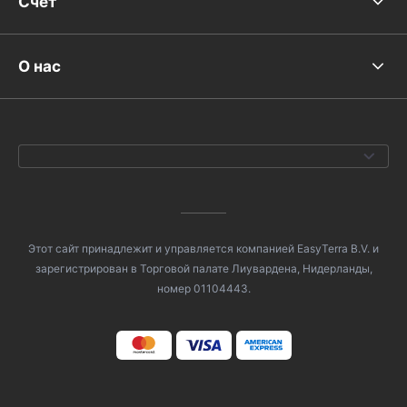
Счет
О нас
Этот сайт принадлежит и управляется компанией EasyTerra B.V. и
зарегистрирован в Торговой палате Лиувардена, Нидерланды,
номер 01104443.