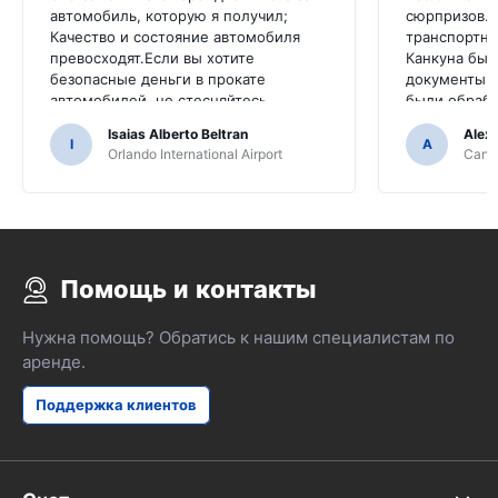
автомобиль, которую я получил;
сюрпризов.
Качество и состояние автомобиля
транспортно
превосходят.Если вы хотите
Канкуна был
безопасные деньги в прокате
документы д
автомобилей, не стесняйтесь
были обраб
обращаться к ним
непрофесси
Isaias Alberto Beltran
Alex
I
A
Orlando International Airport
Cancu
Помощь и контакты
Нужна помощь? Обратись к нашим специалистам по
аренде.
Поддержка клиентов