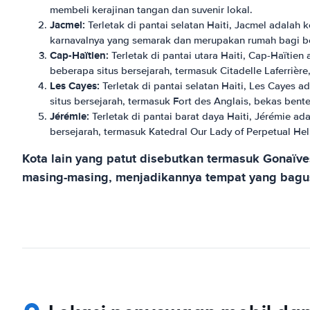
membeli kerajinan tangan dan suvenir lokal.
Jacmel:
Terletak di pantai selatan Haiti, Jacmel adalah
karnavalnya yang semarak dan merupakan rumah bagi beb
Cap-Haïtien:
Terletak di pantai utara Haiti, Cap-Haïtien
beberapa situs bersejarah, termasuk Citadelle Laferriè
Les Cayes:
Terletak di pantai selatan Haiti, Les Cayes
situs bersejarah, termasuk Fort des Anglais, bekas bent
Jérémie:
Terletak di pantai barat daya Haiti, Jérémie a
bersejarah, termasuk Katedral Our Lady of Perpetual He
Kota lain yang patut disebutkan termasuk Gonaïv
masing-masing, menjadikannya tempat yang bagus 