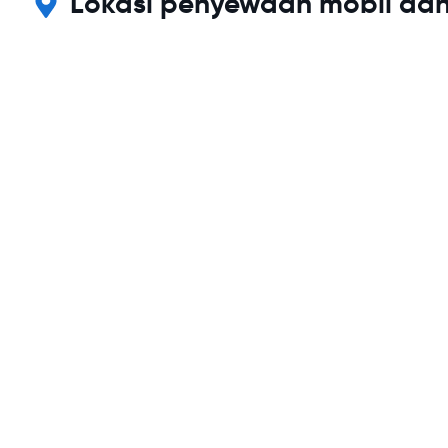
Lokasi penyewaan mobil dan