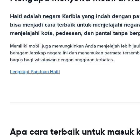
Haiti adalah negara Karibia yang indah dengan pa
bisa menjadi cara terbaik untuk menjelajahi ne
menjelajahi kota, pedesaan, dan pantai tanpa be
Memiliki mobil juga memungkinkan Anda menjelajah lebih jauh
beragam lanskap negara ini dan menemukan permata tersembuny
bagus bagi wisatawan dengan anggaran terbatas.
Lengkapi Panduan Haiti
Apa cara terbaik untuk masuk k