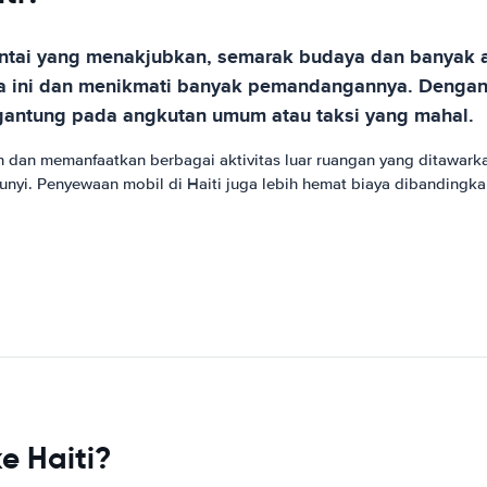
ntai yang menakjubkan, semarak budaya dan banyak ak
gara ini dan menikmati banyak pemandangannya. Deng
rgantung pada angkutan umum atau taksi yang mahal.
 dan memanfaatkan berbagai aktivitas luar ruangan yang ditawarkan
i. Penyewaan mobil di Haiti juga lebih hemat biaya dibandingkan 
e Haiti?