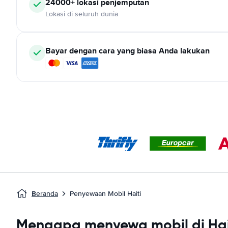
24000+ lokasi penjemputan
Lokasi di seluruh dunia
Bayar dengan cara yang biasa Anda lakukan
Beranda
Penyewaan Mobil Haiti
Mengapa menyewa mobil di Hai