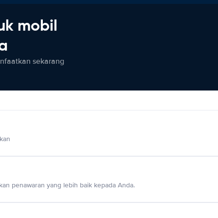
uk mobil
ia
anfaatkan sekarang
lkan
an penawaran yang lebih baik kepada Anda.