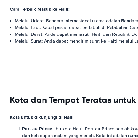
Cara Terbaik Masuk ke Haiti:
Melalui Udara: Bandara internasional utama adalah Bandara 
Melalui Laut: Kapal pesiar dapat berlabuh di Pelabuhan Cap
Melalui Darat: Anda dapat memasuki Haiti dari Republik D
Melalui Surat: Anda dapat mengirim surat ke Haiti melalui L
Kota dan Tempat Teratas untuk D
Kota untuk dikunjungi di Haiti
Port-au-Prince:
Ibu kota Haiti, Port-au-Prince adalah ko
dan kehidupan malam yang meriah. Kota ini adalah rum