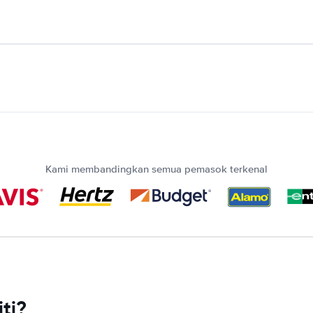
Kami membandingkan semua pemasok terkenal
ti?