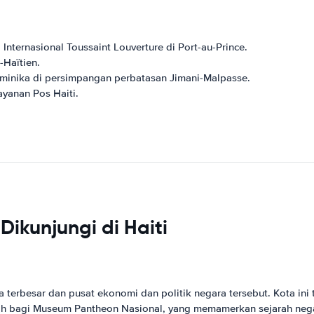
Internasional Toussaint Louverture di Port-au-Prince.
-Haïtien.
ominika di persimpangan perbatasan Jimani-Malpasse.
ayanan Pos Haiti.
ikunjungi di Haiti
ta terbesar dan pusat ekonomi dan politik negara tersebut. Kota in
ah bagi Museum Pantheon Nasional, yang memamerkan sejarah nega