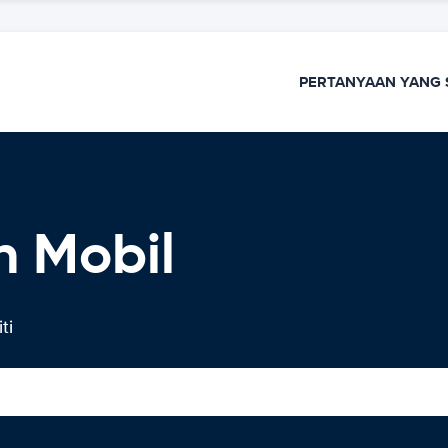
PERTANYAAN YANG 
n Mobil
ti