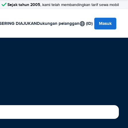
Sejak tahun 2005
, kami telah membandingkan tarif sewa mobil
SERING DIAJUKAN
Dukungan pelanggan
(ID)
Masuk