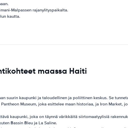
maan.
imani-Malpassen rajanylityspaikalta.
lun kautta.
tikohteet maassa Haiti
 suurin kaupunki ja taloudellinen ja poliittinen keskus. Se tunnetaan
antheon Museum, joka esittelee maan historiaa, ja Iron Market, josta 
ttävä kaupunki, joka on täynnä värikkäitä siirtomaatyylisiä rakennuk
 kuten Bassin Bleu ja La Saline.