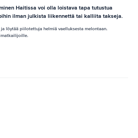
inen Haitissa voi olla loistava tapa tutustua
n ilman julkista liikennettä tai kalliita takseja.
a löytää piilotettuja helmiä vaelluksesta melontaan.
atkailijoille.