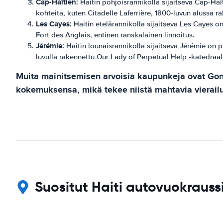
Cap-Haïtien:
Haitin pohjoisrannikolla sijaitseva Cap-Haït
kohteita, kuten Citadelle Laferrière, 1800-luvun alussa ra
Les Cayes:
Haitin etelärannikolla sijaitseva Les Cayes on 
Fort des Anglais, entinen ranskalainen linnoitus.
Jérémie:
Haitin lounaisrannikolla sijaitseva Jérémie on pi
luvulla rakennettu Our Lady of Perpetual Help -katedraal
Muita mainitsemisen arvoisia kaupunkeja ovat Gona
kokemuksensa, mikä tekee niistä mahtavia vierailu
Suositut Haiti autovuokraussi