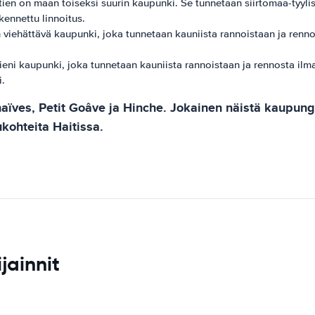
ien on maan toiseksi suurin kaupunki. Se tunnetaan siirtomaa-tyylisest
kennettu linnoitus.
viehättävä kaupunki, joka tunnetaan kauniista rannoistaan ​​ja rennost
eni kaupunki, joka tunnetaan kauniista rannoistaan ​​ja rennosta ilmapi
i.
ïves, Petit Goâve ja Hinche. Jokainen näistä kaupunge
kohteita Haitissa.
jainnit