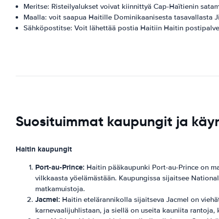
Meritse: Risteilyalukset voivat kiinnittyä Cap-Haïtienin sata
Maalla: voit saapua Haitille Dominikaanisesta tasavallasta J
Sähköpostitse: Voit lähettää postia Haitiin Haitin postipalve
Suosituimmat kaupungit ja käyn
Haitin kaupungit
Port-au-Prince:
Haitin pääkaupunki Port-au-Prince on maan
vilkkaasta yöelämästään. Kaupungissa sijaitsee National P
matkamuistoja.
Jacmel:
Haitin etelärannikolla sijaitseva Jacmel on viehä
karnevaalijuhlistaan, ja siellä on useita kauniita rantoja,