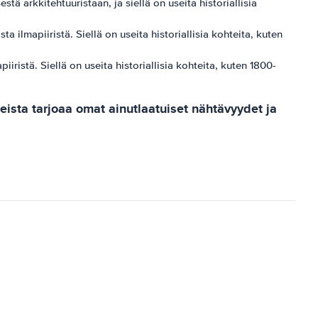
ä arkkitehtuuristaan, ja siellä on useita historiallisia
a ilmapiiristä. Siellä on useita historiallisia kohteita, kuten
iristä. Siellä on useita historiallisia kohteita, kuten 1800-
ista tarjoaa omat ainutlaatuiset nähtävyydet ja