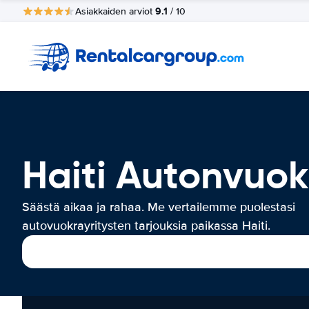
9.1
Asiakkaiden arviot
/ 10
Haiti Autonvuo
Säästä aikaa ja rahaa. Me vertailemme puolestasi
autovuokrayritysten tarjouksia paikassa Haiti.