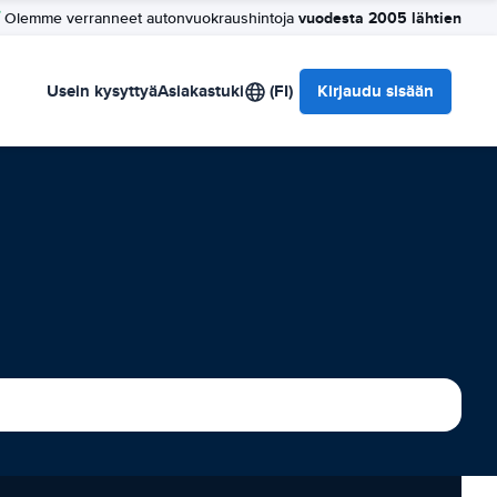
vuodesta 2005 lähtien
Olemme verranneet autonvuokraushintoja
Usein kysyttyä
Asiakastuki
(FI)
Kirjaudu sisään