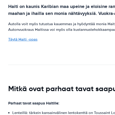
Haiti on kaunis Karibian maa upeine ja eloisine ran
maahan ja ihailla sen monia nähtävyyksiä. Vuokra-au
Autolla voit myös tutustua kauemmas ja hyödyntää monia Haitin
Autonvuokraus Haitissa voi myös olla kustannustehokkaampaa k
Täytä Haiti -opas
Mitkä ovat parhaat tavat saap
Parhaat tavat saapua Haitille:
Lenteillä: tärkein kansainvälinen lentokenttä on Toussaint 