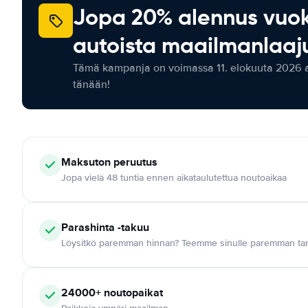
Jopa 20% alennus vuo
autoista maailmanlaaju
Tämä kampanja on voimassa 11. elokuuta 2026 as
tänään!
Maksuton
peruutus
Jopa vielä 48 tuntia ennen aikataulutettua noutoaikaa
Parashinta -takuu
Löysitkö paremman hinnan? Teemme sinulle paremman tar
24000+
noutopaikat