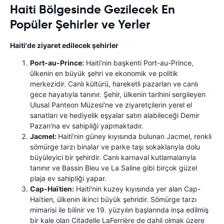
Haiti Bölgesinde Gezilecek En
Popüler Şehirler ve Yerler
Haiti'de ziyaret edilecek şehirler
Port-au-Prince:
Haiti'nin başkenti Port-au-Prince,
ülkenin en büyük şehri ve ekonomik ve politik
merkezidir. Canlı kültürü, hareketli pazarları ve canlı
gece hayatıyla tanınır. Şehir, ülkenin tarihini sergileyen
Ulusal Panteon Müzesi'ne ve ziyaretçilerin yerel el
sanatları ve hediyelik eşyalar satın alabileceği Demir
Pazarı'na ev sahipliği yapmaktadır.
Jacmel:
Haiti’nin güney kıyısında bulunan Jacmel, renkli
sömürge tarzı binalar ve parke taşı sokaklarıyla dolu
büyüleyici bir şehirdir. Canlı karnaval kutlamalarıyla
tanınır ve Bassin Bleu ve La Saline gibi birçok güzel
plaja ev sahipliği yapar.
Cap-Haïtien:
Haiti'nin kuzey kıyısında yer alan Cap-
Haïtien, ülkenin ikinci büyük şehridir. Sömürge tarzı
mimarisi ile bilinir ve 19. yüzyılın başlarında inşa edilmiş
bir kale olan Citadelle LaFerrière de dahil olmak üzere