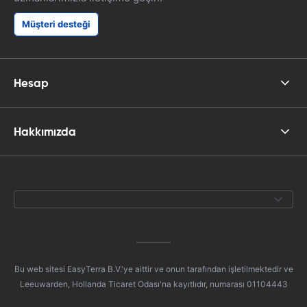
Müşteri desteği
Hesap
Hakkımızda
Bu web sitesi EasyTerra B.V.'ye aittir ve onun tarafından işletilmektedir ve
Leeuwarden, Hollanda Ticaret Odası'na kayıtlıdır, numarası 01104443