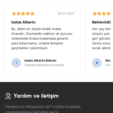
18-01-2021
Isaias Alberto
Beklenildiği
Bu, aldım en düşük kiralık Araba
Her şey bekle
Oranıdır; Otomobilin kalitesi ve durumu
sürpriz yok.
mükemmel.Araba kiralamada güvenli
geri gönderil
para istiyorsanız, onlarla iletişime
süreci sonuç
geçmekten çekinmeyin
evrak işlemle
Isaias Alberto Beltran
Alex
I
A
Orlando International Airport
Cancu
Yardım ve iletişim
Yardıma mı ihtiyacınız var? Lütfen kiralama
uzmanlarımızla iletişime geçin.