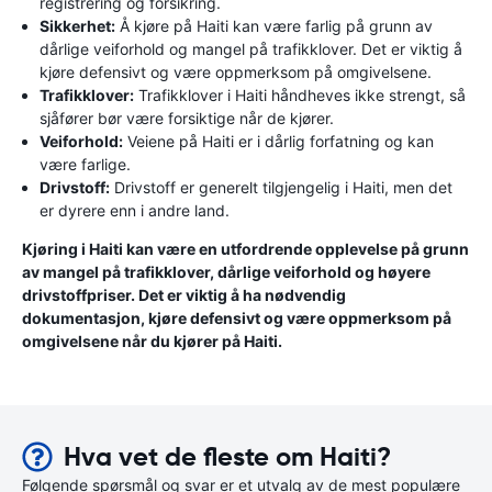
registrering og forsikring.
Sikkerhet:
Å kjøre på Haiti kan være farlig på grunn av
dårlige veiforhold og mangel på trafikklover. Det er viktig å
kjøre defensivt og være oppmerksom på omgivelsene.
Trafikklover:
Trafikklover i Haiti håndheves ikke strengt, så
sjåfører bør være forsiktige når de kjører.
Veiforhold:
Veiene på Haiti er i dårlig forfatning og kan
være farlige.
Drivstoff:
Drivstoff er generelt tilgjengelig i Haiti, men det
er dyrere enn i andre land.
Kjøring i Haiti kan være en utfordrende opplevelse på grunn
av mangel på trafikklover, dårlige veiforhold og høyere
drivstoffpriser. Det er viktig å ha nødvendig
dokumentasjon, kjøre defensivt og være oppmerksom på
omgivelsene når du kjører på Haiti.
Hva vet de fleste om Haiti?
Følgende spørsmål og svar er et utvalg av de mest populære