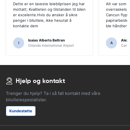
Dette er en laveste leiebilprisen jeg har
Alt var som f
mottatt; Kvaliteten og tilstanden til bilen
overraskelser
er excelente.Hvis du ønsker å sikre
Cancun flypla
penger i bilutleie, ikke hesutat å
papirarbeidet
kontakte dem
ble håndtert 
Isaias Alberto Beltran
Alex
I
A
Orlando International Airport
Cancu
Hjelp og kontakt
Trenger du hjelp? Ta i så fall kontakt med våre
bilutleiespesialister.
Kundestøtte