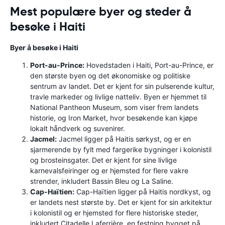
Mest populære byer og steder å
besøke i Haiti
Byer å besøke i Haiti
Port-au-Prince:
Hovedstaden i Haiti, Port-au-Prince, er
den største byen og det økonomiske og politiske
sentrum av landet. Det er kjent for sin pulserende kultur,
travle markeder og livlige natteliv. Byen er hjemmet til
National Pantheon Museum, som viser frem landets
historie, og Iron Market, hvor besøkende kan kjøpe
lokalt håndverk og suvenirer.
Jacmel:
Jacmel ligger på Haitis sørkyst, og er en
sjarmerende by fylt med fargerike bygninger i kolonistil
og brosteinsgater. Det er kjent for sine livlige
karnevalsfeiringer og er hjemsted for flere vakre
strender, inkludert Bassin Bleu og La Saline.
Cap-Haïtien:
Cap-Haïtien ligger på Haitis nordkyst, og
er landets nest største by. Det er kjent for sin arkitektur
i kolonistil og er hjemsted for flere historiske steder,
inkludert Citadelle Laferrière, en festning bygget på