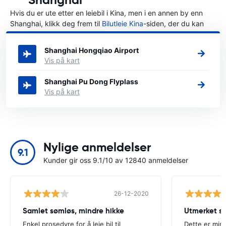
Hvis du er ute etter en leiebil i Kina, men i en annen by enn
Shanghai, klikk deg frem til
Bilutleie Kina
-siden, der du kan
velge byen i Kina der du vil leie en bil.
Shanghai Hongqiao Airport
Vis på kart
Shanghai Pu Dong Flyplass
Vis på kart
Nylige anmeldelser
9.1
Kunder gir oss 9.1/10 av 12840 anmeldelser
26-12-2020
Samlet sømløs, mindre hikke
Utmerket se
Enkel prosedyre for å leie bil til
Dette er min 