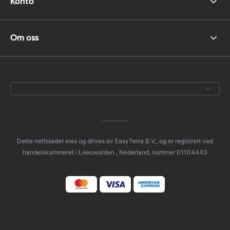
Konto
Om oss
Dette nettstedet eies og drives av EasyTerra B.V., og er registrert ved
handelskammeret i Leeuwarden , Nederland, nummer 01104443