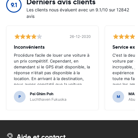
Derniers avis clients
9.1
Les clients nous évaluent avec un 9.1/10 sur 12842
avis
26-12-2020
Inconvénients
Service exc
Procédure facile de louer une voiture à
C'est la deux
un prix compétitif. Cependant, en
voiture par c
demandant si le GPS était disponible, la
incroyable, j
réponse n'était pas disponible à la
expérience e
location. En arrivant à la destination,
toute ma fami
nous avons constaté que la voiture
avec les ami
était équipée du GPS.Il aurait été
de le rendre 
Pei Ghim Poh
MAI
terrible si nous avions décidé d'acheter
P
M
Luchthaven Fukuoka
Abu D
un GPS car il était nécessaire de
naviguer sur les routes japonaises.
Aide et contact