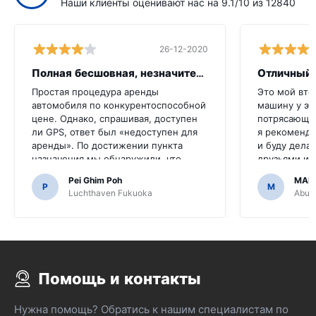
Наши клиенты оценивают нас на 9.1/10 из 12840
26-12-2020
Полная бесшовная, незначительная икот
Отличный 
Простая процедура аренды
Это мой вто
автомобиля по конкурентоспособной
машину у эт
цене. Однако, спрашивая, доступен
потрясающе,
ли GPS, ответ был «недоступен для
я рекоменду
аренды». По достижении пункта
и буду делат
назначения мы обнаружили, что
друзьями и 
автомобиль оснащен GPS.Было бы
сделали его
Pei Ghim Poh
MAI
ужасно, если бы мы решили купить
P
M
Luchthaven Fukuoka
Abu D
GPS, поскольку нужно было
перемещаться по японским дорогам.
Помощь и контакты
Нужна помощь? Обратись к нашим специалистам по