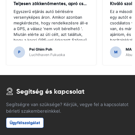
Teljesen zökkenőmentes, apró csuklás
Kiváló szol
Egyszerű eljárás autó bérlésére
Ez a második
versenyképes áron. Amikor azonban
egy autót ez
megkérdezte, hogy rendelkezésre áll-e
csodálatos v
a GPS, a válasz 'nem volt bérelhető '.
van, és már 
Miután elérte az úti célt, azt találtuk,
ajánlom, és u
hogy a kocsi GPS-vel érkezett.Szörnyű
barátainkkal
lenne, ha úgy döntöttünk, hogy olyan
hogy megfize
Pei Ghim Poh
MAI
GPS-t vásárolunk, amire szükség van a
P
M
Luchthaven Fukuoka
Abu D
japán utak navigálásához.
Segítség és kapcsolat
Segítségre van szüksége? Kérjük, vegye fel a kapcsolatot
bérleti szakembereinkkel.
Ügyfélszolgálat