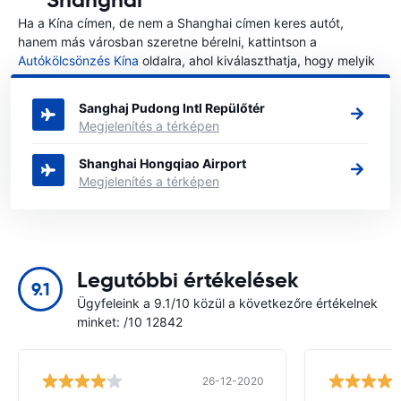
Ha a Kína címen, de nem a Shanghai címen keres autót,
hanem más városban szeretne bérelni, kattintson a
Autókölcsönzés Kína
oldalra, ahol kiválaszthatja, hogy melyik
városban szeretne autót bérelni a Kína címen.
Sanghaj Pudong Intl Repülőtér
Megjelenítés a térképen
Shanghai Hongqiao Airport
Megjelenítés a térképen
Legutóbbi értékelések
9.1
Ügyfeleink a 9.1/10 közül a következőre értékelnek
minket: /10 12842
26-12-2020