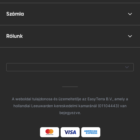
Számla
Rólunk
A weboldal tulajdonosa és üzemeltetője az EasyTerra B.V., amely a
hollandiai Leeuwarden kereskedelmi kamaránál (01104443) van
bejegyezve.