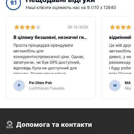
9.1
Наші клієнти оцінюють нас на 9.1/10 з 12840
26-12-2020
В цілому безшовні, незначні гикати
відмінний 
Проста процедура орендувати
Це мій друг
автомобіль для
автомобіль ц
конкурентоспроможної ціни. Однак,
дивно, у мен
запитуючи, чи був GPS доступний,
рекомендува
відповідь була не доступний для
і буду робит
оренди. Досягнувши місця
всім.Спасибі
призначення, ми виявили, що
легким.
Pei Ghim Poh
MAI
автомобіль прийшов з GPS.Було б
P
M
Luchthaven Fukuoka
Abu D
жахливо, якби ми вирішили купити
GPS, як це було необхідно для
переміщення японських доріг.
Допомога та контакти