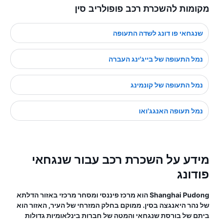
מקומות להשכרת רכב פופולריב סין
שנגחאי פו דונג לשדה התעופה
נמל התעופה של בייג'ינג העברה
נמל התעופה של קונמינג
נמל תעופה האנגג'ואו
מידע על השכרת רכב עבור שנגחאי
פודונג
Shanghai Pudong הוא מרכז פיננסי ומסחר מרכזי באזור הדלתא
של נהר היאנגצה בסין. ממוקם בחלק המזרחי של העיר, האזור הוא
ביתם של בורסת שנגחאי והמטה של ​​חברות בינלאומיות גדולות