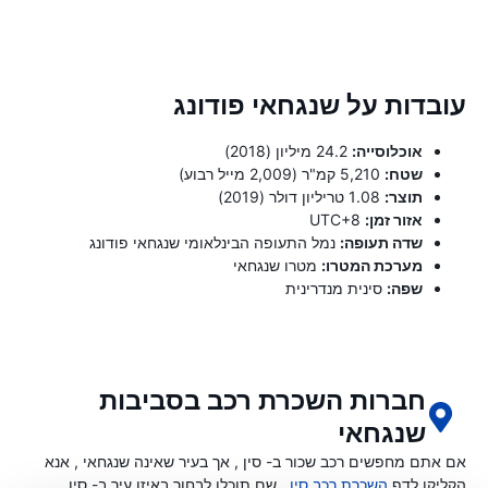
עובדות על שנגחאי פודונג
אוכלוסייה:
24.2 מיליון (2018)
שטח:
5,210 קמ"ר (2,009 מייל רבוע)
תוצר:
1.08 טריליון דולר (2019)
אזור זמן:
UTC+8
שדה תעופה:
נמל התעופה הבינלאומי שנגחאי פודונג
מערכת המטרו:
מטרו שנגחאי
שפה:
סינית מנדרינית
חברות השכרת רכב בסביבות
שנגחאי
אם אתם מחפשים רכב שכור ב- סין , אך בעיר שאינה שנגחאי , אנא
הקליקו לדף
השכרת רכב סין
, שם תוכלו לבחור באיזו עיר ב- סין