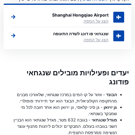
ברצונכם לשכור רכב.
Shanghai Hongqiao Airport
הצג על המפה
שנגחאי פו דונג לשדה התעופה
הצג על המפה
יעדים ופעילויות מובילים שנגחאי
פודונג
הבונד
- אזור על קו המים במרכז שנגחאי, שלאורכו מבנים
מהתקופה הקולוניאלית, הבונד הוא יעד תיירותי פופולרי.
גן יויואן
- גן סיני קלאסי, גן יויואן הוא אתר חובה לכל מי
שמבקר בשנחאי.
מגדל שנגחאי
- בגובה 632 מטר, מגדל שנגחאי הוא הבניין
השני בגובהו בעולם. המבקרים יכולים ליהנות מהנוף עוצר
הנשימה ממרפסת התצפית.