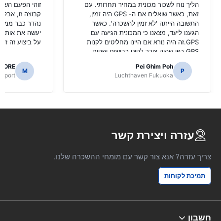
הליך נוח לשכור מכונית במחיר תחרותי. עם
זוהי הפעם השניי
זאת, כאשר שואלים אם ה- GPS היה זמין,
קבוצה זו, אבל ה
התשובה הייתה 'לא זמין להשכרה'. כאשר
נהדר כבר ממלי
הגענו ליעד, מצאנו כי המכונית הגיעה עם
יעשה את אותו ה
GPS.זה היה נורא אם היינו מחליטים לקנות
על ביצוע זה זול 
GPS כפי שהיה צורך לנווט כבישים יפניים.
AORE
Pei Ghim Poh
M
P
irport
Luchthaven Fukuoka
עזרה ויצירת קשר
צריך עזרה? אנא צור קשר עם מומחי ההשכרה שלנו.
תמיכת לקוחות
חשבון