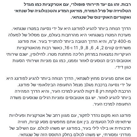
רבות. זהו גם יעד תיירותי פופולרי, עם אטרקציות כמו מגדל
הטלוויזיה של פרל המזרח, מוזיאון המדע והטכנולוגיה של שנחאי
ואקווריום האוקיינוס ​​של שנגחאי.
הדרך הנוחה ביותר להגיע לפודונג היא על ידי נסיעה במטרו שנגחאי.
מערכת המטרו בשנגחאי היא מהרחבות בעולם, עם מסלול של למעלה
מ-400 ק"מ, והיא הדרך הטובה ביותר להתנייד בעיר. את פודונג
משרתים קווים 2, 4, 6, 8, 9, 11 ו-16, כאשר רבות מהאטרקציות
העיקריות נמצאות במרחק הליכה מתחנת מטרו. לחילופין, ישנם שירותי
אוטובוס רבים הנוסעים לאזור וממנו, כמו גם מוניות ושירותי הסעות
כגון דידי.
אם אתם מגיעים מחוץ לשנחאי, הדרך הנוחה ביותר להגיע לפודונג היא
על ידי נסיעה ברכבת מגלב מנמל התעופה הבינלאומי של פודונג.
הרכבת לוקחת רק 8 דקות להגיע למרכז העיר, והיא הדרך המהירה
ביותר להגיע לאזור. יש גם אוטובוסים ומוניות רגילים שנוסעים משדה
התעופה למרכז העיר.
פודונג הוא מקום נהדר לחקור, עם מגוון רחב של אטרקציות ופעילויות
שיתאימו לכל הטעמים. בין אם אתם מחפשים מסע קניות, חוויה
תרבותית או בילוי לילי בעיר, בפודונג יש משהו לכולם. עם השילוב של
מודרני ומסורתי, יש משהו לכולם בחלק התוסס הזה של שנגחאי.