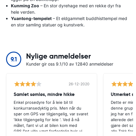
Kunming Zoo
– En stor dyrehage med en rekke dyr fra
hele verden.
Yuantong-tempelet
– Et eldgammelt buddhisttempel med
en stor samling statuer og kunstverk.
Nylige anmeldelser
9.1
Kunder gir oss 9.1/10 av 12840 anmeldelser
26-12-2020
Samlet sømløs, mindre hikke
Utmerket se
Enkel prosedyre for å leie bil til
Dette er min 
konkurransedyktig pris. Men når du
denne gruppe
spør om GPS var tilgjengelig, var svaret
jeg har en fl
'ikke tilgjengelig for leie '. Ved å nå
allerede det t
målet, fant vi ut at bilen kom med
gjøre det s
GPS.Det ville vært forferdelig hvis vi
alle.Takk for