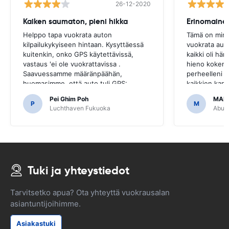
26-12-2020
Kaiken saumaton, pieni hikka
Erinomaine
Helppo tapa vuokrata auton
Tämä on minu
kilpailukykyiseen hintaan. Kysyttäessä
vuokrata aut
kuitenkin, onko GPS käytettävissä,
kaikki oli hä
vastaus 'ei ole vuokrattavissa .
hieno kokemu
Saavuessamme määränpäähän,
perheelleni j
huomasimme, että auto tuli GPS:
kaikkien kanss
llä.Olisi ollut kauheaa, jos olisimme
kohtuuhintais
Pei Ghim Poh
MAI
päättäneet ostaa GPS, koska se oli
P
M
Luchthaven Fukuoka
Abu D
välttämätöntä liikkua japanilaisilla teillä.
Tuki ja yhteystiedot
Tarvitsetko apua? Ota yhteyttä vuokrausalan
asiantuntijoihimme.
Asiakastuki