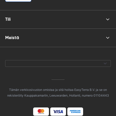
Tili
Meistä
Tämän verkkosivuston omistaa ja sitä hoitaa EasyTerra B.V. ja se on
rekisteröity Kauppakamariin, Leeuwarden, Hollanti, numero 01104443