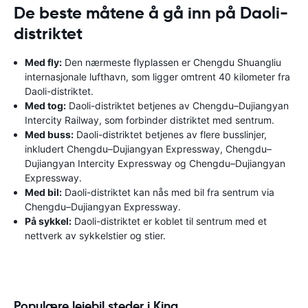
De beste måtene å gå inn på Daoli-
distriktet
Med fly:
Den nærmeste flyplassen er Chengdu Shuangliu
internasjonale lufthavn, som ligger omtrent 40 kilometer fra
Daoli-distriktet.
Med tog:
Daoli-distriktet betjenes av Chengdu–Dujiangyan
Intercity Railway, som forbinder distriktet med sentrum.
Med buss:
Daoli-distriktet betjenes av flere busslinjer,
inkludert Chengdu–Dujiangyan Expressway, Chengdu–
Dujiangyan Intercity Expressway og Chengdu–Dujiangyan
Expressway.
Med bil:
Daoli-distriktet kan nås med bil fra sentrum via
Chengdu–Dujiangyan Expressway.
På sykkel:
Daoli-distriktet er koblet til sentrum med et
nettverk av sykkelstier og stier.
Populære leiebil steder i Kina