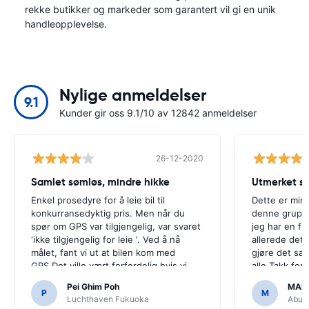
rekke butikker og markeder som garantert vil gi en unik
handleopplevelse.
Nylige anmeldelser
9.1
Kunder gir oss 9.1/10 av 12842 anmeldelser
26-12-2020
Samlet sømløs, mindre hikke
Utmerket se
Enkel prosedyre for å leie bil til
Dette er min 
konkurransedyktig pris. Men når du
denne gruppe
spør om GPS var tilgjengelig, var svaret
jeg har en fl
'ikke tilgjengelig for leie '. Ved å nå
allerede det t
målet, fant vi ut at bilen kom med
gjøre det s
GPS.Det ville vært forferdelig hvis vi
alle.Takk for
hadde bestemt seg for å kjøpe en GPS
enkelt.
Pei Ghim Poh
MAI
som det var nødvendig å navigere
P
M
Luchthaven Fukuoka
Abu D
japanske veier.