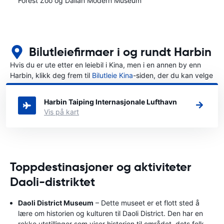
Forest Zoo og Dalian Modern Museum
Bilutleiefirmaer i og rundt Harbin
Hvis du er ute etter en leiebil i Kina, men i en annen by enn
Harbin, klikk deg frem til
Bilutleie Kina
-siden, der du kan velge
byen i Kina der du vil leie en bil.
Harbin Taiping Internasjonale Lufthavn
Vis på kart
Toppdestinasjoner og aktiviteter
Daoli-distriktet
Daoli District Museum
– Dette museet er et flott sted å
lære om historien og kulturen til Daoli District. Den har en
rekke utstillinger som viser historien til området, dets folk