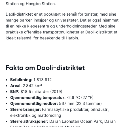
Station og Hongbo Station.
Daoli-distriktet er et populært reisemål for turister, med sine
mange parker, innsjøer og universiteter. Det er også hjemmet
til en rekke kjøpesentre og underholdningssteder. Med sine
praktiske offentlige transportmuligheter er Daoli-distriktet et
ideelt reisemål for besøkende til Harbin.
Fakta om Daoli-distriktet
Befolkning:
1 813 912
Areal:
2 842 km²
BNP:
$18,5 milliarder (2019)
Gjennomsnittlig temperatur:
-2,6 °C (27 °F)
Gjennomsnittlig nedbør:
567 mm (22,3 tommer)
Større bransjer:
Farmasøytiske produkter, bilindustri,
elektronikk og matforedling
Større attraksjoner:
Dalian Laohutan Ocean Park, Dalian