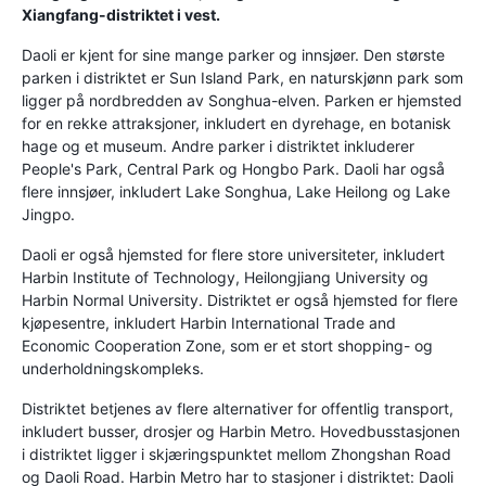
Xiangfang-distriktet i vest.
Daoli er kjent for sine mange parker og innsjøer. Den største
parken i distriktet er Sun Island Park, en naturskjønn park som
ligger på nordbredden av Songhua-elven. Parken er hjemsted
for en rekke attraksjoner, inkludert en dyrehage, en botanisk
hage og et museum. Andre parker i distriktet inkluderer
People's Park, Central Park og Hongbo Park. Daoli har også
flere innsjøer, inkludert Lake Songhua, Lake Heilong og Lake
Jingpo.
Daoli er også hjemsted for flere store universiteter, inkludert
Harbin Institute of Technology, Heilongjiang University og
Harbin Normal University. Distriktet er også hjemsted for flere
kjøpesentre, inkludert Harbin International Trade and
Economic Cooperation Zone, som er et stort shopping- og
underholdningskompleks.
Distriktet betjenes av flere alternativer for offentlig transport,
inkludert busser, drosjer og Harbin Metro. Hovedbusstasjonen
i distriktet ligger i skjæringspunktet mellom Zhongshan Road
og Daoli Road. Harbin Metro har to stasjoner i distriktet: Daoli