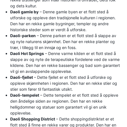
og dets kultur.
Daoli gamle by
– Denne gamle byen er et flott sted å
utforske og oppleve den tradisjonelle kulturen i regionen.
Den har en rekke gamle bygninger, templer og andre
historiske steder som er verdt å utforske.
Daoli-parken
– Denne parken er et flott sted å slappe av
og nyte naturens skjønnhet. Den har en rekke planter og
trær, i tillegg til en innsjø og en foss.
Daoli Hot Springs
– Denne varme kilden er et flott sted å
slappe av og nyte de terapeutiske fordelene ved de varme
kildene. Den har en rekke bassenger og bad som garantert
vil gi en avslappende opplevelse.
Daoli-fjellet
– Dette fjellet er et flott sted å utforske og
oppleve skjønnheten i regionen. Den har en rekke stier og
stier som fører til fantastisk utsikt.
Daoli-tempelet
– Dette tempelet er et flott sted å oppleve
den åndelige siden av regionen. Den har en rekke
helligdommer og statuer som garantert vil gi en unik
opplevelse.
Daoli Shopping District
– Dette shoppingdistriktet er et
flott sted å finne en rekke varer og produkter. Den har en