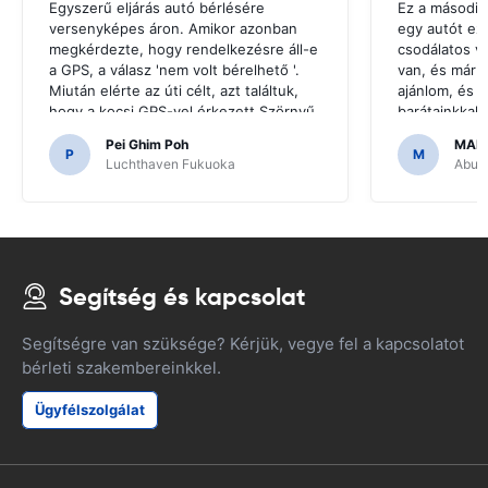
Egyszerű eljárás autó bérlésére
Ez a második
versenyképes áron. Amikor azonban
egy autót ez
megkérdezte, hogy rendelkezésre áll-e
csodálatos v
a GPS, a válasz 'nem volt bérelhető '.
van, és már 
Miután elérte az úti célt, azt találtuk,
ajánlom, és u
hogy a kocsi GPS-vel érkezett.Szörnyű
barátainkkal
lenne, ha úgy döntöttünk, hogy olyan
hogy megfize
Pei Ghim Poh
MAI
GPS-t vásárolunk, amire szükség van a
P
M
Luchthaven Fukuoka
Abu D
japán utak navigálásához.
Segítség és kapcsolat
Segítségre van szüksége? Kérjük, vegye fel a kapcsolatot
bérleti szakembereinkkel.
Ügyfélszolgálat