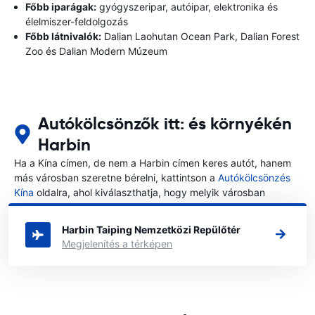
Főbb iparágak:
gyógyszeripar, autóipar, elektronika és
élelmiszer-feldolgozás
Főbb látnivalók:
Dalian Laohutan Ocean Park, Dalian Forest
Zoo és Dalian Modern Múzeum
Autókölcsönzők itt: és környékén
Harbin
Ha a Kína címen, de nem a Harbin címen keres autót, hanem
más városban szeretne bérelni, kattintson a
Autókölcsönzés
Kína
oldalra, ahol kiválaszthatja, hogy melyik városban
szeretne autót bérelni a Kína címen.
Harbin Taiping Nemzetközi Repülőtér
Megjelenítés a térképen