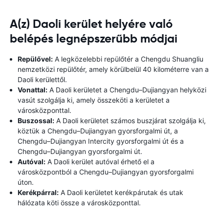
A(z) Daoli kerület helyére való
belépés legnépszerűbb módjai
Repülővel:
A legközelebbi repülőtér a Chengdu Shuangliu
nemzetközi repülőtér, amely körülbelül 40 kilométerre van a
Daoli kerülettől.
Vonattal:
A Daoli kerületet a Chengdu–Dujiangyan helyközi
vasút szolgálja ki, amely összeköti a kerületet a
városközponttal.
Buszossal:
A Daoli kerületet számos buszjárat szolgálja ki,
köztük a Chengdu–Dujiangyan gyorsforgalmi út, a
Chengdu–Dujiangyan Intercity gyorsforgalmi út és a
Chengdu–Dujiangyan gyorsforgalmi út.
Autóval:
A Daoli kerület autóval érhető el a
városközpontból a Chengdu–Dujiangyan gyorsforgalmi
úton.
Kerékpárral:
A Daoli kerületet kerékpárutak és utak
hálózata köti össze a városközponttal.