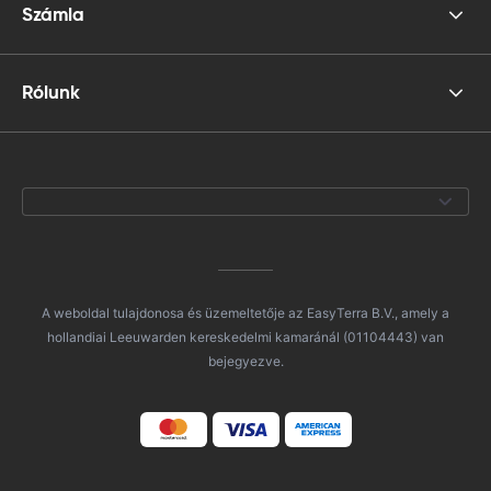
Számla
Rólunk
A weboldal tulajdonosa és üzemeltetője az EasyTerra B.V., amely a
hollandiai Leeuwarden kereskedelmi kamaránál (01104443) van
bejegyezve.