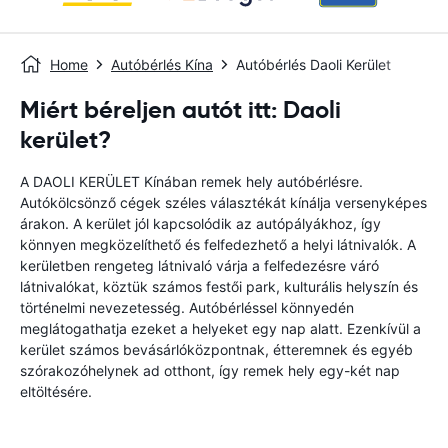
Home
Autóbérlés Kína
Autóbérlés Daoli Kerület
Miért béreljen autót itt: Daoli
kerület?
A DAOLI KERÜLET Kínában remek hely autóbérlésre.
Autókölcsönző cégek széles választékát kínálja versenyképes
árakon. A kerület jól kapcsolódik az autópályákhoz, így
könnyen megközelíthető és felfedezhető a helyi látnivalók. A
kerületben rengeteg látnivaló várja a felfedezésre váró
látnivalókat, köztük számos festői park, kulturális helyszín és
történelmi nevezetesség. Autóbérléssel könnyedén
meglátogathatja ezeket a helyeket egy nap alatt. Ezenkívül a
kerület számos bevásárlóközpontnak, étteremnek és egyéb
szórakozóhelynek ad otthont, így remek hely egy-két nap
eltöltésére.