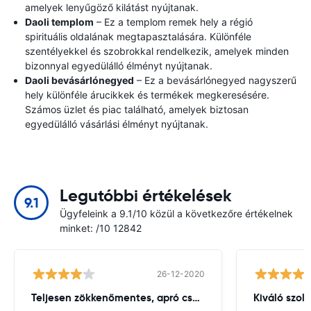
amelyek lenyűgöző kilátást nyújtanak.
Daoli templom
– Ez a templom remek hely a régió
spirituális oldalának megtapasztalására. Különféle
szentélyekkel és szobrokkal rendelkezik, amelyek minden
bizonnyal egyedülálló élményt nyújtanak.
Daoli bevásárlónegyed
– Ez a bevásárlónegyed nagyszerű
hely különféle árucikkek és termékek megkeresésére.
Számos üzlet és piac található, amelyek biztosan
egyedülálló vásárlási élményt nyújtanak.
Legutóbbi értékelések
9.1
Ügyfeleink a 9.1/10 közül a következőre értékelnek
minket: /10 12842
26-12-2020
Teljesen zökkenőmentes, apró csuklás
Kiváló szol