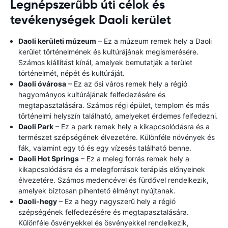
Legnépszerűbb úti célok és
tevékenységek Daoli kerület
Daoli kerületi múzeum
– Ez a múzeum remek hely a Daoli
kerület történelmének és kultúrájának megismerésére.
Számos kiállítást kínál, amelyek bemutatják a terület
történelmét, népét és kultúráját.
Daoli óvárosa
– Ez az ősi város remek hely a régió
hagyományos kultúrájának felfedezésére és
megtapasztalására. Számos régi épület, templom és más
történelmi helyszín található, amelyeket érdemes felfedezni.
Daoli Park
– Ez a park remek hely a kikapcsolódásra és a
természet szépségének élvezetére. Különféle növények és
fák, valamint egy tó és egy vízesés található benne.
Daoli Hot Springs
– Ez a meleg forrás remek hely a
kikapcsolódásra és a melegforrások terápiás előnyeinek
élvezetére. Számos medencével és fürdővel rendelkezik,
amelyek biztosan pihentető élményt nyújtanak.
Daoli-hegy
– Ez a hegy nagyszerű hely a régió
szépségének felfedezésére és megtapasztalására.
Különféle ösvényekkel és ösvényekkel rendelkezik,