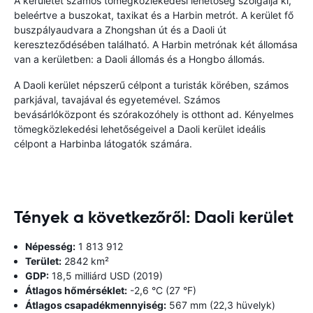
A kerületet számos tömegközlekedési lehetőség szolgálja ki,
beleértve a buszokat, taxikat és a Harbin metrót. A kerület fő
buszpályaudvara a Zhongshan út és a Daoli út
kereszteződésében található. A Harbin metrónak két állomása
van a kerületben: a Daoli állomás és a Hongbo állomás.
A Daoli kerület népszerű célpont a turisták körében, számos
parkjával, tavajával és egyetemével. Számos
bevásárlóközpont és szórakozóhely is otthont ad. Kényelmes
tömegközlekedési lehetőségeivel a Daoli kerület ideális
célpont a Harbinba látogatók számára.
Tények a következőről: Daoli kerület
Népesség:
1 813 912
Terület:
2842 km²
GDP:
18,5 milliárd USD (2019)
Átlagos hőmérséklet:
-2,6 °C (27 °F)
Átlagos csapadékmennyiség:
567 mm (22,3 hüvelyk)