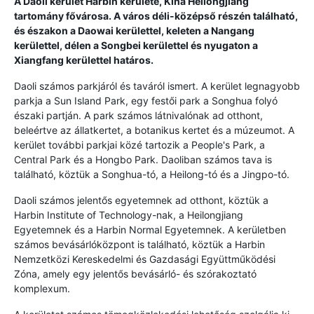
A Daoli kerület Harbin kerülete, Kína Heilongjiang
tartomány fővárosa. A város déli-középső részén található,
és északon a Daowai kerülettel, keleten a Nangang
kerülettel, délen a Songbei kerülettel és nyugaton a
Xiangfang kerülettel határos.
Daoli számos parkjáról és taváról ismert. A kerület legnagyobb
parkja a Sun Island Park, egy festői park a Songhua folyó
északi partján. A park számos látnivalónak ad otthont,
beleértve az állatkertet, a botanikus kertet és a múzeumot. A
kerület további parkjai közé tartozik a People's Park, a
Central Park és a Hongbo Park. Daoliban számos tava is
található, köztük a Songhua-tó, a Heilong-tó és a Jingpo-tó.
Daoli számos jelentős egyetemnek ad otthont, köztük a
Harbin Institute of Technology-nak, a Heilongjiang
Egyetemnek és a Harbin Normal Egyetemnek. A kerületben
számos bevásárlóközpont is található, köztük a Harbin
Nemzetközi Kereskedelmi és Gazdasági Együttműködési
Zóna, amely egy jelentős bevásárló- és szórakoztató
komplexum.