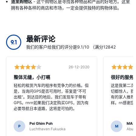
道里购物区
- 这个购物区是寻找各种物品和产品的好地方。这里
拥有各种各样的商店和市场，一定会提供独特的购物体验。
最新评论
9.1
我们的客户给我们的评分是9.1/10 （满分12842
26-12-2020
整体无缝，小打嗝
很好的服务
轻松的租赁汽车的程序有竞争力的价格。但
这是我第二次
是，当询问GPS是否可用时，答复是“不可
切都惊人，我
出租”。到达目的地后，我们发现车子带有
有的家人推荐
GPS。rnrn如果我们决定购买GPS，因为有
样。rn感谢
必要导航日本道路，这将是可怕的。
Pei Ghim Poh
MAI
P
M
Luchthaven Fukuoka
Abu D