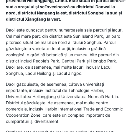
provinciei Heilongjiang, China. Este situat în partea central-
sud a orașului și se învecinează cu districtul Daowai la
nord, districtul Nangang la est, districtul Songbei la sud și
districtul Xiangfang la vest.
Daoli este cunoscut pentru numeroasele sale parcuri și lacuri.
Cel mai mare parc din district este Sun Island Park, un parc
pitoresc situat pe malul de nord al râului Songhua. Parcul
găzduiește o varietate de atracții, inclusiv o grădină
zoologică, o grădină botanică și un muzeu. Alte parcuri din
district includ People's Park, Central Park și Hongbo Park.
Daoli are, de asemenea, mai multe lacuri, inclusiv Lacul
Songhua, Lacul Heilong și Lacul Jingpo.
Daoli găzduiește, de asemenea, câteva universități
importante, inclusiv Institutul de Tehnologie Harbin,
Universitatea Heilongjiang și Universitatea Normală Harbin.
Districtul găzduiește, de asemenea, mai multe centre
comerciale, inclusiv Harbin International Trade and Economic
Cooperation Zone, care este un complex important de
cumpărături și divertisment.