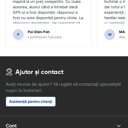
mașină la un preț competitiv. Cu toate
închiriat o m
acestea, atunci când a întrebat dacă
dar totul a f
GPS-ul a fost disponibil, răspunsul a
experiență ș
fost nu este disponibil pentru chirie. La
familiei mele 
atingerea destinației, am constatat că
cu prietenii 
mașina a venit cu GPS.Ar fi fost
mulțumim că a
Pei Ghim Poh
MAI
groaznic dacă am fi decis să cumpărăm
ușoară.
P
M
Luchthaven Fukuoka
Abu D
un GPS așa cum era necesar pentru a
naviga pe drumurile japoneze.
Ajutor și contact
Aveți nevoie de ajutor? Vă rugăm să contactați specialiștii
noștri în închirieri.
Asistență pentru clienți
Cont