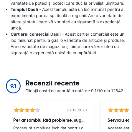
varietate de poteci și poteci care duc la priveliști uimitoare.
Templul Daoli
- Acest templu este un loc minunat pentru a
experimenta partea spirituală a regiunii. Are o varietate de
altare și statui care vă vor oferi cu siguranță o experiență
unică.
Cartierul comercial Daoli
- Acest cartier comercial este un
loc minunat pentru a găsi o varietate de articole și produse.
Are o varietate de magazine și piețe care vă vor oferi cu
siguranță o experiență unică de cumpărături.
Recenzii recente
9.1
Clienții noștri ne acordă o notă de 9.1/10 din 12842
26-12-2020
Per ansamblu fără probleme, sughiț minor
Serviciu ex
Procedură simplă de închiriat pentru o
Aceasta este