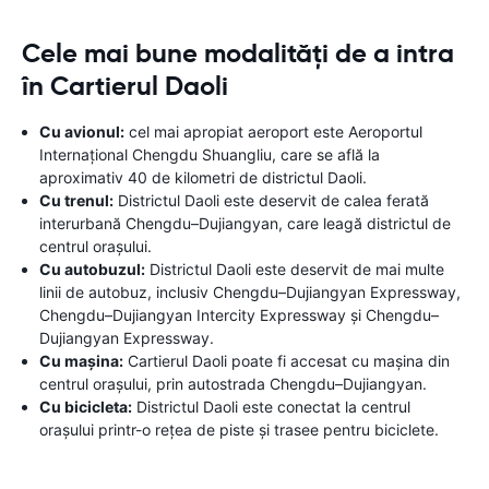
Cele mai bune modalități de a intra
în Cartierul Daoli
Cu avionul:
cel mai apropiat aeroport este Aeroportul
Internațional Chengdu Shuangliu, care se află la
aproximativ 40 de kilometri de districtul Daoli.
Cu trenul:
Districtul Daoli este deservit de calea ferată
interurbană Chengdu–Dujiangyan, care leagă districtul de
centrul orașului.
Cu autobuzul:
Districtul Daoli este deservit de mai multe
linii de autobuz, inclusiv Chengdu–Dujiangyan Expressway,
Chengdu–Dujiangyan Intercity Expressway și Chengdu–
Dujiangyan Expressway.
Cu mașina:
Cartierul Daoli poate fi accesat cu mașina din
centrul orașului, prin autostrada Chengdu–Dujiangyan.
Cu bicicleta:
Districtul Daoli este conectat la centrul
orașului printr-o rețea de piste și trasee pentru biciclete.