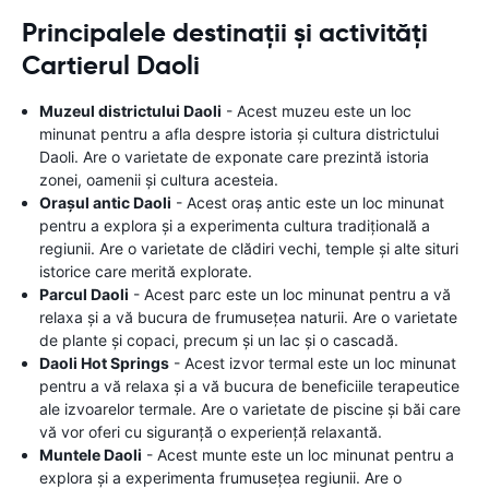
Principalele destinații și activități
Cartierul Daoli
Muzeul districtului Daoli
- Acest muzeu este un loc
minunat pentru a afla despre istoria și cultura districtului
Daoli. Are o varietate de exponate care prezintă istoria
zonei, oamenii și cultura acesteia.
Orașul antic Daoli
- Acest oraș antic este un loc minunat
pentru a explora și a experimenta cultura tradițională a
regiunii. Are o varietate de clădiri vechi, temple și alte situri
istorice care merită explorate.
Parcul Daoli
- Acest parc este un loc minunat pentru a vă
relaxa și a vă bucura de frumusețea naturii. Are o varietate
de plante și copaci, precum și un lac și o cascadă.
Daoli Hot Springs
- Acest izvor termal este un loc minunat
pentru a vă relaxa și a vă bucura de beneficiile terapeutice
ale izvoarelor termale. Are o varietate de piscine și băi care
vă vor oferi cu siguranță o experiență relaxantă.
Muntele Daoli
- Acest munte este un loc minunat pentru a
explora și a experimenta frumusețea regiunii. Are o