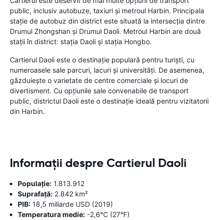
Cartierul este deservit de mai multe opțiuni de transport
public, inclusiv autobuze, taxiuri și metroul Harbin. Principala
stație de autobuz din district este situată la intersecția dintre
Drumul Zhongshan și Drumul Daoli. Metroul Harbin are două
stații în district: stația Daoli și stația Hongbo.
Cartierul Daoli este o destinație populară pentru turiști, cu
numeroasele sale parcuri, lacuri și universități. De asemenea,
găzduiește o varietate de centre comerciale și locuri de
divertisment. Cu opțiunile sale convenabile de transport
public, districtul Daoli este o destinație ideală pentru vizitatorii
din Harbin.
Informații despre Cartierul Daoli
Populație:
1.813.912
Suprafață:
2.842 km²
PIB:
18,5 miliarde USD (2019)
Temperatura medie:
-2,6°C (27°F)