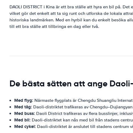
DAOLI DISTRICT i Kina är ett bra ställe att hyra en bil på. Det
vilket gör det enkelt att ta sig runt och utforska de lokala att
historiska landmärken. Med en hyrbil kan du enkelt besöka alla
till ett bra ställe att tillbringa en dag eller två.
De bästa sätten att ange Daoli-
Med flyg:
Närmaste flygplats är Chengdu Shuangliu Internatio
Med tåg:
Daoli-distriktet trafikeras av Chengdu–Dujiangyan 
Med buss:
Daoli District trafikeras av flera busslinjer, 
Med bil:
Daoli-distriktet kan nås med bil från stadens cen
Med cykel:
Daoli-distriktet är anslutet till stadens centrum v