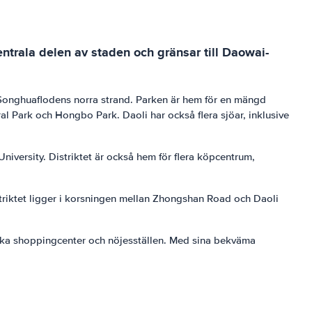
centrala delen av staden och gränsar till Daowai-
på Songhuaflodens norra strand. Parken är hem för en mängd
ral Park och Hongbo Park. Daoli har också flera sjöar, inklusive
University. Distriktet är också hem för flera köpcentrum,
distriktet ligger i korsningen mellan Zhongshan Road och Daoli
 olika shoppingcenter och nöjesställen. Med sina bekväma