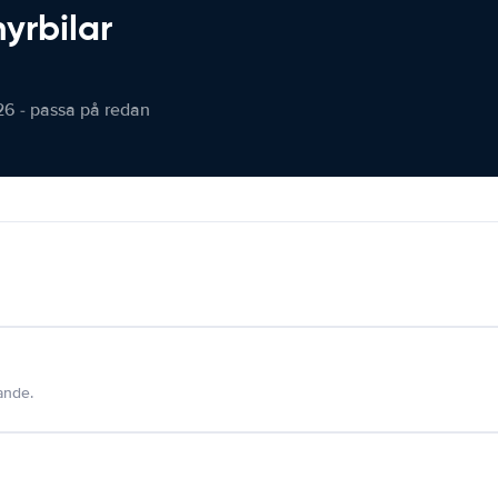
hyrbilar
26 - passa på redan
dande.