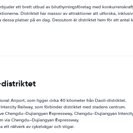
 erbjuder ett brett utbud av biluthyrningsföretag med konkurrenskraf
raktionerna. Distriktet har massor av attraktioner att utforska, inklu
 dessa platser på en dag. Dessutom är distriktet hem för ett antal k
distriktet
nal Airport, som ligger cirka 40 kilometer från Daoli-distriktet.
Intercity Railway, som förbinder distriktet med stadens centrum.
inklusive Chengdu–Dujiangyan Expressway, Chengdu–Dujiangyan Inter
trum via Chengdu–Dujiangyan Expressway.
ia ett nätverk av cykelvägar och stigar.