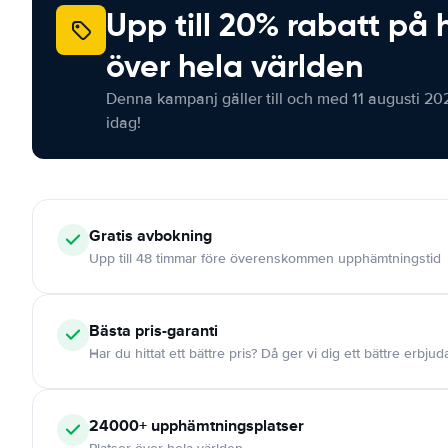
Upp till 20% rabatt på 
över hela världen
Denna kampanj gäller till och med 11 augusti 20
idag!
Gratis
avbokning
Upp till 48 timmar före överenskommen upphämtningstid
Bästa pris-garanti
Har du hittat ett bättre pris? Då ger vi dig ett bättre erbju
24000+
upphämtningsplatser