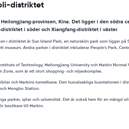
li-distriktet
 i Heilongjiang-provinsen, Kina. Det ligger i den södra 
-distriktet i söder och Xiangfang-distriktet i väster.
ken i distriktet är Sun Island Park, en naturskön park som ligger 
 ett museum. Andra parker i distriktet inkluderar People's Park, Cent
n Institute of Technology, Heilongjiang University och Harbin Normal 
n Zone, som är ett stort shopping- och nöjeskomplex.
r, taxibilar och Harbins tunnelbana. Den huvudsakliga busstationen i 
n och Hongbo Station.
 många parker, sjöar och universitet. Det är också hem för en mängd
för besökare till Harbin.