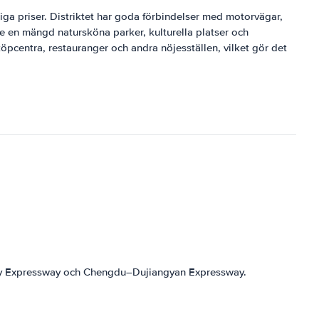
tiga priser. Distriktet har goda förbindelser med motorvägar,
sive en mängd natursköna parker, kulturella platser och
öpcentra, restauranger och andra nöjesställen, vilket gör det
city Expressway och Chengdu–Dujiangyan Expressway.