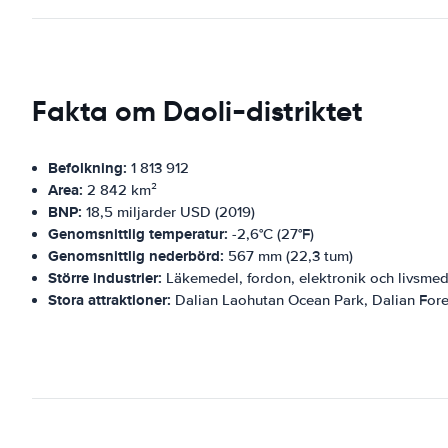
Fakta om Daoli-distriktet
Befolkning:
1 813 912
Area:
2 842 km²
BNP:
18,5 miljarder USD (2019)
Genomsnittlig temperatur:
-2,6°C (27°F)
Genomsnittlig nederbörd:
567 mm (22,3 tum)
Större industrier:
Läkemedel, fordon, elektronik och livsmed
Stora attraktioner:
Dalian Laohutan Ocean Park, Dalian For